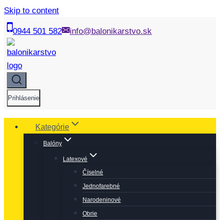
Skip to content
0944 501 582
info@balonikarstvo.sk
Prihlásenie
Kategórie
Balóny
Latexové
Číselné
Jednofarebné
Narodeninové
Obrie