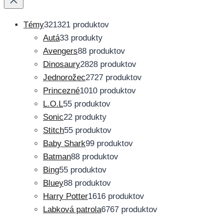
Témy
321
321 produktov
Autá
3
3 produkty
Avengers
8
8 produktov
Dinosaury
28
28 produktov
Jednorožec
27
27 produktov
Princezné
10
10 produktov
L.O.L
5
5 produktov
Sonic
2
2 produkty
Stitch
5
5 produktov
Baby Shark
9
9 produktov
Batman
8
8 produktov
Bing
5
5 produktov
Bluey
8
8 produktov
Harry Potter
16
16 produktov
Labková patrola
67
67 produktov