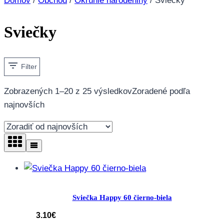
Domov
/
Obchod
/
Okrúhle narodeniny
/
Sviečky
Sviečky
Filter
Zobrazených 1–20 z 25 výsledkov
Zoradené podľa
najnovších
Sviečka Happy 60 čierno-biela
3.10
€