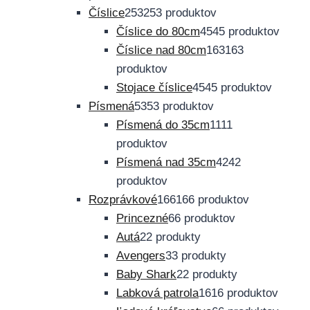
Číslice
253
253 produktov
Číslice do 80cm
45
45 produktov
Číslice nad 80cm
163
163
produktov
Stojace číslice
45
45 produktov
Písmená
53
53 produktov
Písmená do 35cm
11
11
produktov
Písmená nad 35cm
42
42
produktov
Rozprávkové
166
166 produktov
Princezné
6
6 produktov
Autá
2
2 produkty
Avengers
3
3 produkty
Baby Shark
2
2 produkty
Labková patrola
16
16 produktov