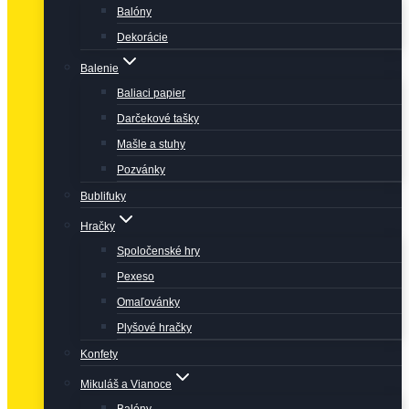
Balóny
Dekorácie
Balenie
Baliaci papier
Darčekové tašky
Mašle a stuhy
Pozvánky
Bublifuky
Hračky
Spoločenské hry
Pexeso
Omaľovánky
Plyšové hračky
Konfety
Mikuláš a Vianoce