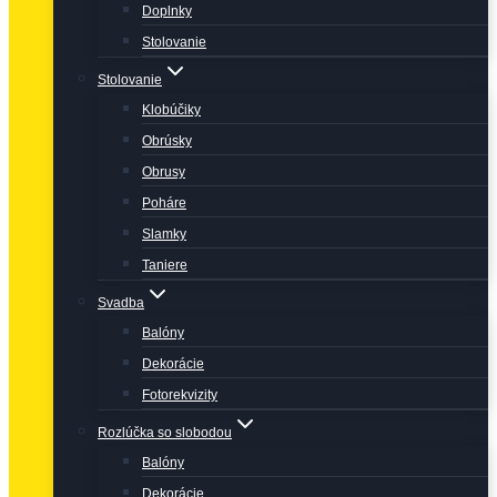
Doplnky
Stolovanie
Stolovanie
Klobúčiky
Obrúsky
Obrusy
Poháre
Slamky
Taniere
Svadba
Balóny
Dekorácie
Fotorekvizity
Rozlúčka so slobodou
Balóny
Dekorácie