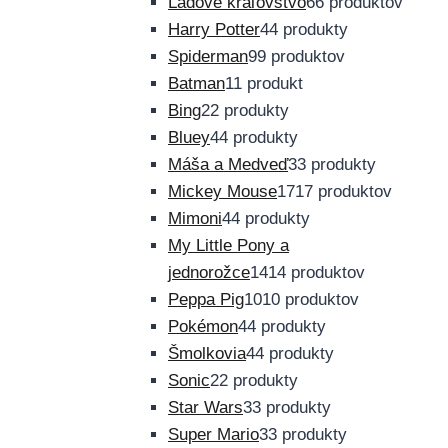
Ľadové kráľovstvo
6
6 produktov
Harry Potter
4
4 produkty
Spiderman
9
9 produktov
Batman
1
1 produkt
Bing
2
2 produkty
Bluey
4
4 produkty
Máša a Medveď
3
3 produkty
Mickey Mouse
17
17 produktov
Mimoni
4
4 produkty
My Little Pony a
jednorožce
14
14 produktov
Peppa Pig
10
10 produktov
Pokémon
4
4 produkty
Šmolkovia
4
4 produkty
Sonic
2
2 produkty
Star Wars
3
3 produkty
Super Mario
3
3 produkty