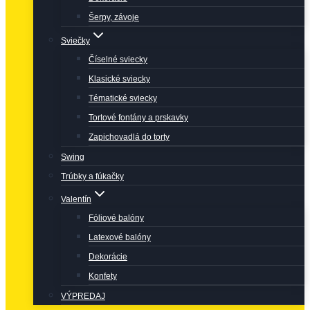
Šerpy, závoje
Sviečky
Číselné sviecky
Klasické sviecky
Tématické sviecky
Tortové fontány a prskavky
Zapichovadlá do torty
Swing
Trúbky a fúkačky
Valentín
Fóliové balóny
Latexové balóny
Dekorácie
Konfety
VÝPREDAJ