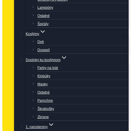
Lampióny
Ostatné
Špirály
Kostýmy
Deti
Dospelí
Doplnky ku kostýmom
Farby na tvár
Klobúky
Masky
Ostatné
Parochne
Škrabošky
Zbrane
1. narodeniny