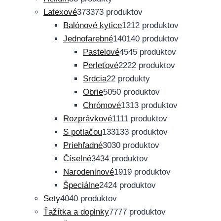
Latexové
373
373 produktov
Balónové kytice
12
12 produktov
Jednofarebné
140
140 produktov
Pastelové
45
45 produktov
Perleťové
22
22 produktov
Srdcia
2
2 produkty
Obrie
50
50 produktov
Chrómové
13
13 produktov
Rozprávkové
11
11 produktov
S potlačou
133
133 produktov
Priehľadné
30
30 produktov
Číselné
34
34 produktov
Narodeninové
19
19 produktov
Špeciálne
24
24 produktov
Sety
40
40 produktov
Ťažítka a doplnky
77
77 produktov