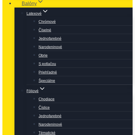
Balóny
Latexové
Chrómové
Číselné
Jednofarebné
Narodeninové
Obrie
S potlačou
Priehľadné
Špeciálne
Fóliové
Chodiace
Číslice
Jednofarebné
Narodeninové
Tématické