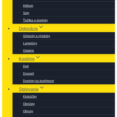
Hélium
Sety
Ťažítka a doplnky
Dekorácie
Girlandy a výzdoby
Lampióny
Ostatné
Kostýmy
Deti
Dospelí
Doplnky ku kostýmom
Stolovanie
Klobúčiky
Obrúsky
Obrusy