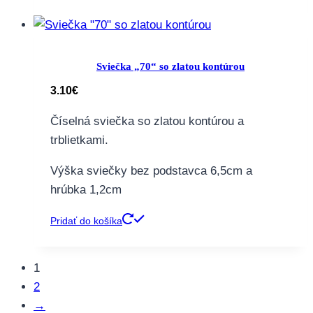
Sviečka „70“ so zlatou kontúrou
3.10
€
Číselná sviečka so zlatou kontúrou a
trblietkami.
Výška sviečky bez podstavca 6,5cm a
hrúbka 1,2cm
Pridať do košíka
1
2
→