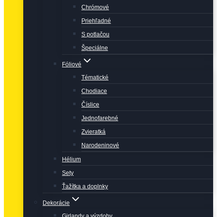
Chrómové
Priehľadné
S potlačou
Špeciálne
Fóliové
Tématické
Chodiace
Číslice
Jednofarebné
Zvieratká
Narodeninové
Hélium
Sety
Ťažítka a doplnky
Dekorácie
Girlandy a výzdoby