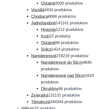
Ostatné
30
30 produktov
Vozidlá
34
34 produktov
Chodiace
66
66 produktov
Jednofarebné
141
141 produktov
Hviezda
12
12 produktov
Kruh
2
2 produkty
Ostatné
8
8 produktov
Srdce
14
14 produktov
Narodeninové
219
219 produktov
Narodeninové do 50cm
46
46
produktov
Narodeninové nad 50cm
18
18
produktov
Okruhliny
6
6 produktov
Zvieratká
131
131 produktov
Tématické
344
344 produktov
Hélium
3
3 produkty