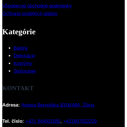
Všeobecné obchodné podmienky
Ochrana osobných údajov
Kategórie
Balóny
Dekorácie
Kostýmy
Stolovanie
KONTAKT
Adresa:
Antona Bernoláka 8316/48A, Žilina
Tel. číslo:
+421 944501582
,
+421907022229