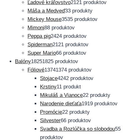
Ľadové kráľovstvo
21
21 produktov
Máša a Medveď
3
3 produkty
Mickey Mouse
35
35 produktov
Mimoni
8
8 produktov
Peppa pig
24
24 produktov
Spiderman
21
21 produktov
Super Mario
6
6 produktov
Balóny
1825
1825 produktov
Fóliové
1374
1374 produktov
Stojace
42
42 produktov
Krstiny
1
1 produkt
Mikuláš a Vianoce
2
2 produkty
Narodenie dieťaťa
19
19 produktov
Promócie
2
2 produkty
Silvester
6
6 produktov
Svadba a Rozlúčka so slobodou
5
5
produktov