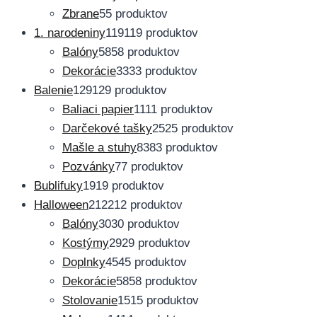
Zbrane
5
5 produktov
1. narodeniny
119
119 produktov
Balóny
58
58 produktov
Dekorácie
33
33 produktov
Balenie
129
129 produktov
Baliaci papier
11
11 produktov
Darčekové tašky
25
25 produktov
Mašle a stuhy
83
83 produktov
Pozvánky
7
7 produktov
Bublifuky
19
19 produktov
Halloween
212
212 produktov
Balóny
30
30 produktov
Kostýmy
29
29 produktov
Doplnky
45
45 produktov
Dekorácie
58
58 produktov
Stolovanie
15
15 produktov