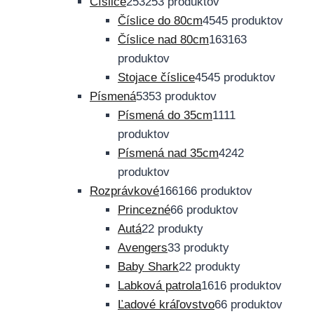
Číslice
253
253 produktov
Číslice do 80cm
45
45 produktov
Číslice nad 80cm
163
163
produktov
Stojace číslice
45
45 produktov
Písmená
53
53 produktov
Písmená do 35cm
11
11
produktov
Písmená nad 35cm
42
42
produktov
Rozprávkové
166
166 produktov
Princezné
6
6 produktov
Autá
2
2 produkty
Avengers
3
3 produkty
Baby Shark
2
2 produkty
Labková patrola
16
16 produktov
Ľadové kráľovstvo
6
6 produktov