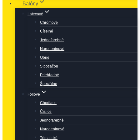
Balóny
Latexové
Chrómové
Číselné
Jednofarebné
Narodeninové
Obrie
S potlačou
Priehľadné
Špeciálne
Fóliové
Chodiace
Číslice
Jednofarebné
Narodeninové
Tématické