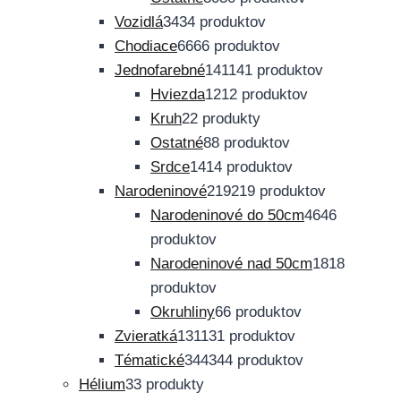
Vozidlá
34
34 produktov
Chodiace
66
66 produktov
Jednofarebné
141
141 produktov
Hviezda
12
12 produktov
Kruh
2
2 produkty
Ostatné
8
8 produktov
Srdce
14
14 produktov
Narodeninové
219
219 produktov
Narodeninové do 50cm
46
46
produktov
Narodeninové nad 50cm
18
18
produktov
Okruhliny
6
6 produktov
Zvieratká
131
131 produktov
Tématické
344
344 produktov
Hélium
3
3 produkty