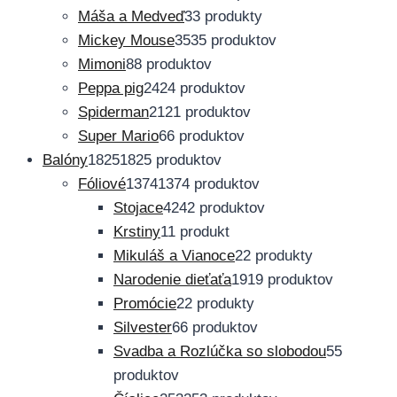
Máša a Medveď
3
3 produkty
Mickey Mouse
35
35 produktov
Mimoni
8
8 produktov
Peppa pig
24
24 produktov
Spiderman
21
21 produktov
Super Mario
6
6 produktov
Balóny
1825
1825 produktov
Fóliové
1374
1374 produktov
Stojace
42
42 produktov
Krstiny
1
1 produkt
Mikuláš a Vianoce
2
2 produkty
Narodenie dieťaťa
19
19 produktov
Promócie
2
2 produkty
Silvester
6
6 produktov
Svadba a Rozlúčka so slobodou
5
5
produktov