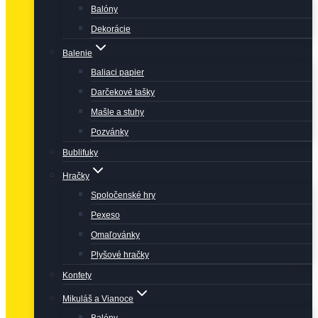
Balóny
Dekorácie
Balenie
Baliaci papier
Darčekové tašky
Mašle a stuhy
Pozvánky
Bublifuky
Hračky
Spoločenské hry
Pexeso
Omaľovánky
Plyšové hračky
Konfety
Mikuláš a Vianoce