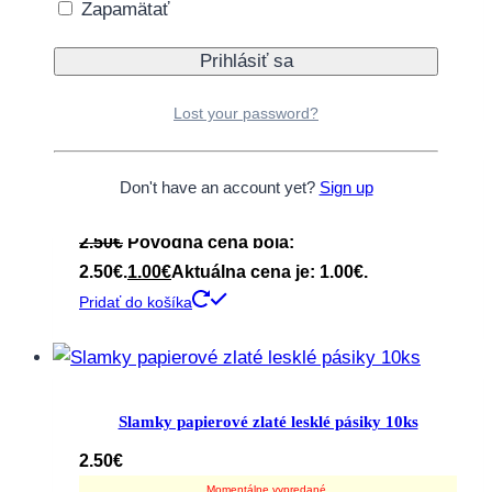
Zapamätať
2.50
€
Pôvodná cena bola:
2.50€.
1.00
€
Aktuálna cena je: 1.00€.
Pridať do košíka
Lost your password?
Zľava!
Don't have an account yet?
Sign up
Slamky papierové ružové srdiečka 10ks
2.50
€
Pôvodná cena bola:
2.50€.
1.00
€
Aktuálna cena je: 1.00€.
Pridať do košíka
Slamky papierové zlaté lesklé pásiky 10ks
2.50
€
Momentálne vypredané.