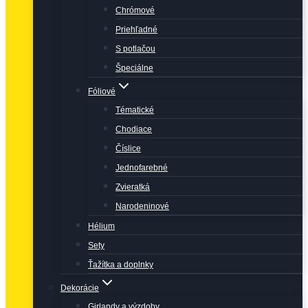
Chrómové
Priehľadné
S potlačou
Špeciálne
Fóliové
Tématické
Chodiace
Číslice
Jednofarebné
Zvieratká
Narodeninové
Hélium
Sety
Ťažítka a doplnky
Dekorácie
Girlandy a výzdoby