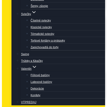
Šerpy, závoje
Sviečky
Číselné sviecky
Klasické sviecky
Tématické sviecky
Tortové fontány a prskavky
Zapichovadlá do torty
Swing
Trúbky a fúkačky
Valentín
Fóliové balóny
Latexové balóny
Dekorácie
Konfety
VÝPREDAJ