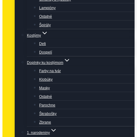
Lampióny
Ostatné
Špirály
Kostýmy
Deti
Dospelí
Doplnky ku kostýmom
Farby na tvár
Klobúky
Masky
Ostatné
Parochne
Škrabošky
Zbrane
1. narodeniny