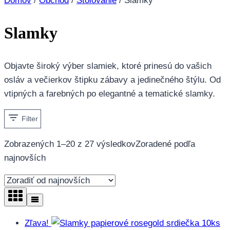
Domov
/
Obchod
/
Stolovanie
/
Slamky
Slamky
Objavte široký výber slamiek, ktoré prinesú do vašich
osláv a večierkov štipku zábavy a jedinečného štýlu. Od
vtipných a farebných po elegantné a tematické slamky.
Filter
Zobrazených 1–20 z 27 výsledkov
Zoradené podľa
najnovších
Zľava!