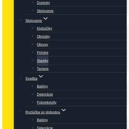
Doplnky
Stolovanie
Stolovanie
Klobúčiky
Obrúsky
Obrusy
Poháre
Slamky
Taniere
Svadba
Balóny
Dekorácie
Fotorekvizity
Rozlúčka so slobodou
Balóny
Dekorácie