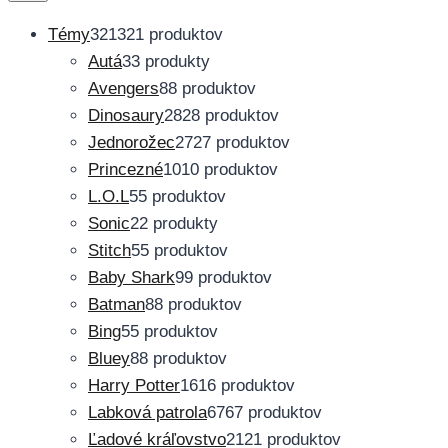
Témy
321
321 produktov
Autá
3
3 produkty
Avengers
8
8 produktov
Dinosaury
28
28 produktov
Jednorožec
27
27 produktov
Princezné
10
10 produktov
L.O.L
5
5 produktov
Sonic
2
2 produkty
Stitch
5
5 produktov
Baby Shark
9
9 produktov
Batman
8
8 produktov
Bing
5
5 produktov
Bluey
8
8 produktov
Harry Potter
16
16 produktov
Labková patrola
67
67 produktov
Ľadové kráľovstvo
21
21 produktov