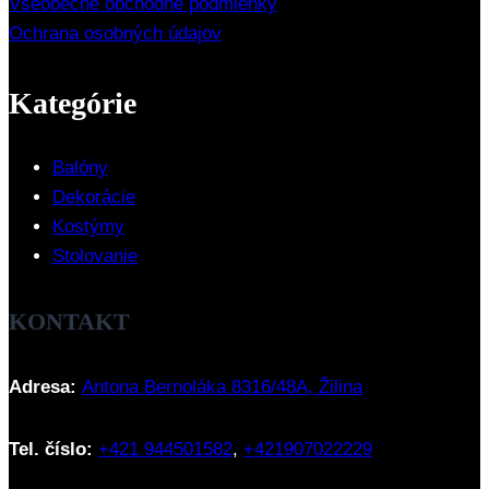
Všeobecné obchodné podmienky
Ochrana osobných údajov
Kategórie
Balóny
Dekorácie
Kostýmy
Stolovanie
KONTAKT
Adresa:
Antona Bernoláka 8316/48A, Žilina
Tel. číslo:
+421 944501582
,
+421907022229