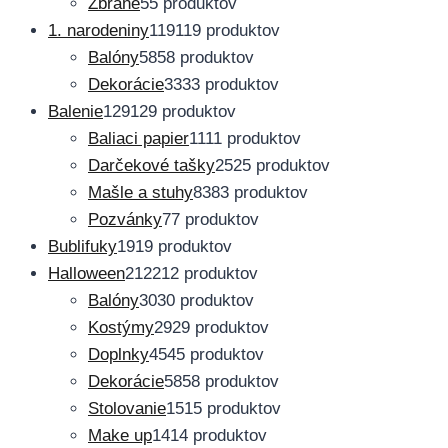
Zbrane
5
5 produktov
1. narodeniny
119
119 produktov
Balóny
58
58 produktov
Dekorácie
33
33 produktov
Balenie
129
129 produktov
Baliaci papier
11
11 produktov
Darčekové tašky
25
25 produktov
Mašle a stuhy
83
83 produktov
Pozvánky
7
7 produktov
Bublifuky
19
19 produktov
Halloween
212
212 produktov
Balóny
30
30 produktov
Kostýmy
29
29 produktov
Doplnky
45
45 produktov
Dekorácie
58
58 produktov
Stolovanie
15
15 produktov
Make up
14
14 produktov