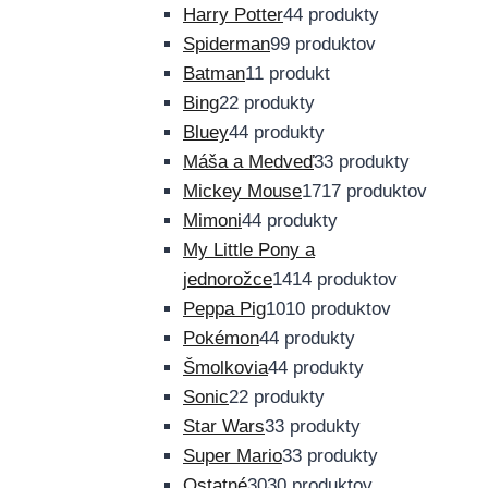
Harry Potter
4
4 produkty
Spiderman
9
9 produktov
Batman
1
1 produkt
Bing
2
2 produkty
Bluey
4
4 produkty
Máša a Medveď
3
3 produkty
Mickey Mouse
17
17 produktov
Mimoni
4
4 produkty
My Little Pony a
jednorožce
14
14 produktov
Peppa Pig
10
10 produktov
Pokémon
4
4 produkty
Šmolkovia
4
4 produkty
Sonic
2
2 produkty
Star Wars
3
3 produkty
Super Mario
3
3 produkty
Ostatné
30
30 produktov