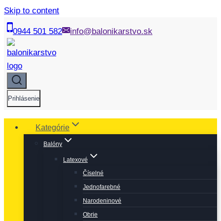
Skip to content
0944 501 582
info@balonikarstvo.sk
Prihlásenie
Kategórie
Balóny
Latexové
Číselné
Jednofarebné
Narodeninové
Obrie