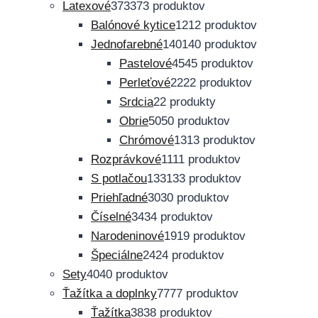
Latexové
373
373 produktov
Balónové kytice
12
12 produktov
Jednofarebné
140
140 produktov
Pastelové
45
45 produktov
Perleťové
22
22 produktov
Srdcia
2
2 produkty
Obrie
50
50 produktov
Chrómové
13
13 produktov
Rozprávkové
11
11 produktov
S potlačou
133
133 produktov
Priehľadné
30
30 produktov
Číselné
34
34 produktov
Narodeninové
19
19 produktov
Špeciálne
24
24 produktov
Sety
40
40 produktov
Ťažítka a doplnky
77
77 produktov
Ťažítka
38
38 produktov