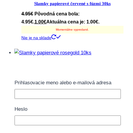
Slamky papierové červené s fúzmi 30ks
4.95
€
Pôvodná cena bola:
4.95€.
1.00
€
Aktuálna cena je: 1.00€.
Momentálne vypredané.
Nie je na sklade
Slamky papierové rosegold 10ks
2.50
€
Prihlasovacie meno alebo e-mailová adresa
Momentálne vypredané.
Nie je na sklade
Heslo
Zľava!
Slamky papierové svetloružové 10ks