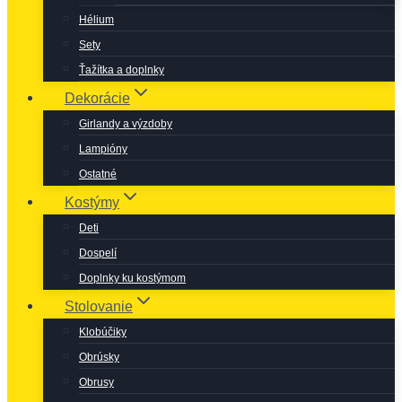
Hélium
Sety
Ťažítka a doplnky
Dekorácie
Girlandy a výzdoby
Lampióny
Ostatné
Kostýmy
Deti
Dospelí
Doplnky ku kostýmom
Stolovanie
Klobúčiky
Obrúsky
Obrusy