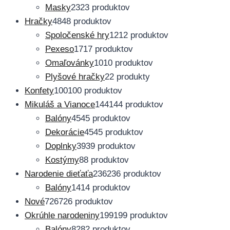
Masky
23
23 produktov
Hračky
48
48 produktov
Spoločenské hry
12
12 produktov
Pexeso
17
17 produktov
Omaľovánky
10
10 produktov
Plyšové hračky
2
2 produkty
Konfety
100
100 produktov
Mikuláš a Vianoce
144
144 produktov
Balóny
45
45 produktov
Dekorácie
45
45 produktov
Doplnky
39
39 produktov
Kostýmy
8
8 produktov
Narodenie dieťaťa
236
236 produktov
Balóny
14
14 produktov
Nové
726
726 produktov
Okrúhle narodeniny
199
199 produktov
Balóny
82
82 produktov