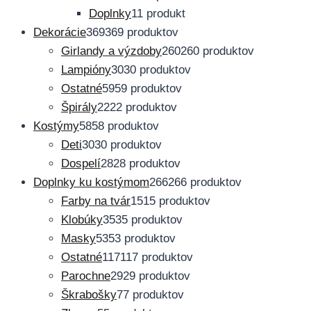
Doplnky
1
1 produkt
Dekorácie
369
369 produktov
Girlandy a výzdoby
260
260 produktov
Lampióny
30
30 produktov
Ostatné
59
59 produktov
Špirály
22
22 produktov
Kostýmy
58
58 produktov
Deti
30
30 produktov
Dospelí
28
28 produktov
Doplnky ku kostýmom
266
266 produktov
Farby na tvár
15
15 produktov
Klobúky
35
35 produktov
Masky
53
53 produktov
Ostatné
117
117 produktov
Parochne
29
29 produktov
Škrabošky
7
7 produktov