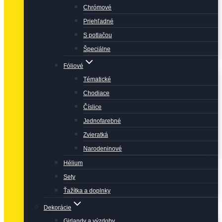
Chrómové
Priehľadné
S potlačou
Špeciálne
Fóliové
Tématické
Chodiace
Číslice
Jednofarebné
Zvieratká
Narodeninové
Hélium
Sety
Ťažítka a doplnky
Dekorácie
Girlandy a výzdoby