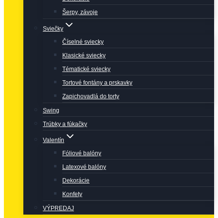
Šerpy, závoje
Sviečky
Číselné sviecky
Klasické sviecky
Tématické sviecky
Tortové fontány a prskavky
Zapichovadlá do torty
Swing
Trúbky a fúkačky
Valentín
Fóliové balóny
Latexové balóny
Dekorácie
Konfety
VÝPREDAJ