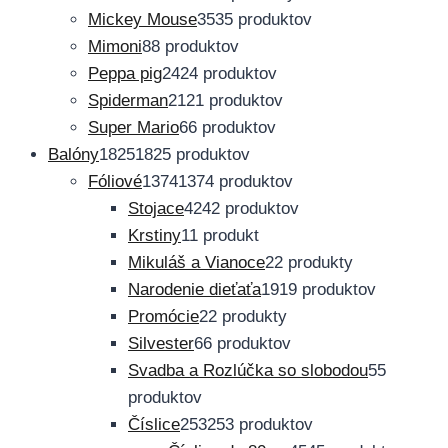
Mickey Mouse
35
35 produktov
Mimoni
8
8 produktov
Peppa pig
24
24 produktov
Spiderman
21
21 produktov
Super Mario
6
6 produktov
Balóny
1825
1825 produktov
Fóliové
1374
1374 produktov
Stojace
42
42 produktov
Krstiny
1
1 produkt
Mikuláš a Vianoce
2
2 produkty
Narodenie dieťaťa
19
19 produktov
Promócie
2
2 produkty
Silvester
6
6 produktov
Svadba a Rozlúčka so slobodou
5
5
produktov
Číslice
253
253 produktov