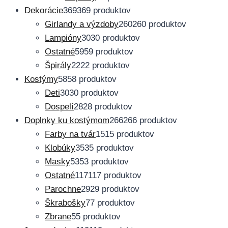
Dekorácie
369
369 produktov
Girlandy a výzdoby
260
260 produktov
Lampióny
30
30 produktov
Ostatné
59
59 produktov
Špirály
22
22 produktov
Kostýmy
58
58 produktov
Deti
30
30 produktov
Dospelí
28
28 produktov
Doplnky ku kostýmom
266
266 produktov
Farby na tvár
15
15 produktov
Klobúky
35
35 produktov
Masky
53
53 produktov
Ostatné
117
117 produktov
Parochne
29
29 produktov
Škrabošky
7
7 produktov
Zbrane
5
5 produktov