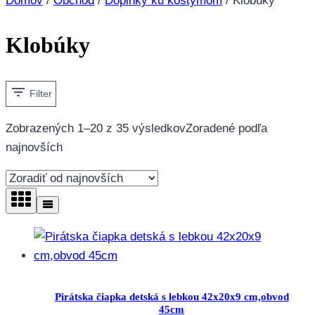
Domov
/
Obchod
/
Doplnky ku kostýmom
/
Klobúky
Klobúky
Filter
Zobrazených 1–20 z 35 výsledkov
Zoradené podľa
najnovších
Pirátska čiapka detská s lebkou 42x20x9 cm,obvod
45cm