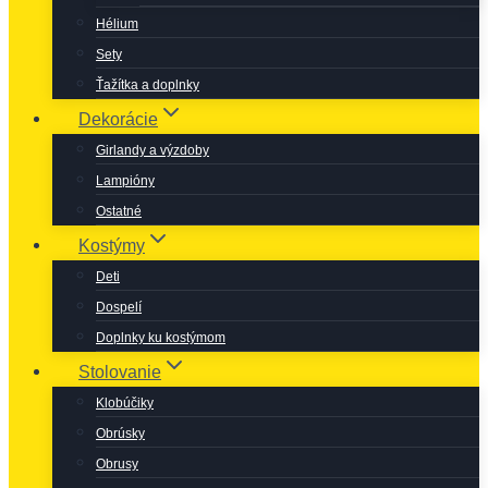
Hélium
Sety
Ťažítka a doplnky
Dekorácie
Girlandy a výzdoby
Lampióny
Ostatné
Kostýmy
Deti
Dospelí
Doplnky ku kostýmom
Stolovanie
Klobúčiky
Obrúsky
Obrusy