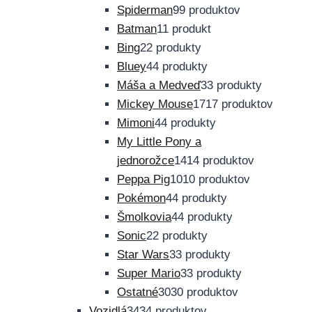
Spiderman
9
9 produktov
Batman
1
1 produkt
Bing
2
2 produkty
Bluey
4
4 produkty
Máša a Medveď
3
3 produkty
Mickey Mouse
17
17 produktov
Mimoni
4
4 produkty
My Little Pony a
jednorožce
14
14 produktov
Peppa Pig
10
10 produktov
Pokémon
4
4 produkty
Šmolkovia
4
4 produkty
Sonic
2
2 produkty
Star Wars
3
3 produkty
Super Mario
3
3 produkty
Ostatné
30
30 produktov
Vozidlá
34
34 produktov