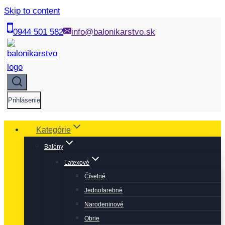
Skip to content
0944 501 582
info@balonikarstvo.sk
Prihlásenie
Kategórie
Balóny
Latexové
Číselné
Jednofarebné
Narodeninové
Obrie