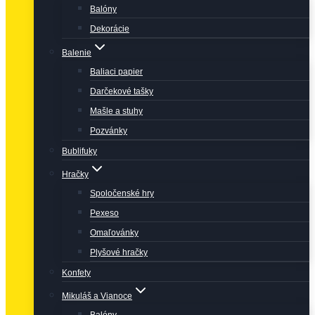
Balóny
Dekorácie
Balenie
Baliaci papier
Darčekové tašky
Mašle a stuhy
Pozvánky
Bublifuky
Hračky
Spoločenské hry
Pexeso
Omaľovánky
Plyšové hračky
Konfety
Mikuláš a Vianoce