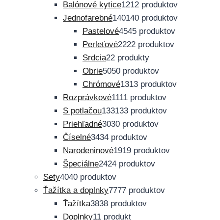
Balónové kytice
12
12 produktov
Jednofarebné
140
140 produktov
Pastelové
45
45 produktov
Perleťové
22
22 produktov
Srdcia
2
2 produkty
Obrie
50
50 produktov
Chrómové
13
13 produktov
Rozprávkové
11
11 produktov
S potlačou
133
133 produktov
Priehľadné
30
30 produktov
Číselné
34
34 produktov
Narodeninové
19
19 produktov
Špeciálne
24
24 produktov
Sety
40
40 produktov
Ťažítka a doplnky
77
77 produktov
Ťažítka
38
38 produktov
Doplnky
1
1 produkt