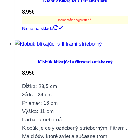
Klobúk blikajúci s flitrami zlatý
8.95
€
Momentálne vypredané.
Nie je na sklade
Klobúk blikajúci s flitrami strieborný
8.95
€
Dĺžka: 28,5 cm
Šírka: 24 cm
Priemer: 16 cm
Výška: 11 cm
Farba: strieborná.
Klobúk je celý ozdobený striebornými flitrami.
Má diódy, ktoré svietia súčasne tromi