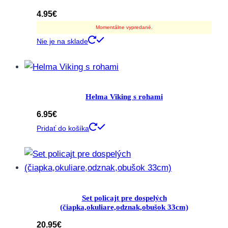
4.95
€
Momentálne vypredané.
Nie je na sklade
Helma Viking s rohami
6.95
€
Pridať do košíka
Set policajt pre dospelých
(čiapka,okuliare,odznak,obušok 33cm)
20.95
€