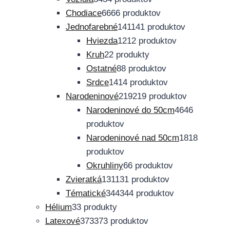
Chodiace
66
66 produktov
Jednofarebné
141
141 produktov
Hviezda
12
12 produktov
Kruh
2
2 produkty
Ostatné
8
8 produktov
Srdce
14
14 produktov
Narodeninové
219
219 produktov
Narodeninové do 50cm
46
46
produktov
Narodeninové nad 50cm
18
18
produktov
Okruhliny
6
6 produktov
Zvieratká
131
131 produktov
Tématické
344
344 produktov
Hélium
3
3 produkty
Latexové
373
373 produktov