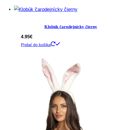
Klobúk čarodejnícky čierny
4.95
€
Pridať do košíka