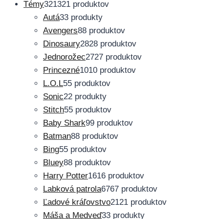
Témy
321
321 produktov
Autá
3
3 produkty
Avengers
8
8 produktov
Dinosaury
28
28 produktov
Jednorožec
27
27 produktov
Princezné
10
10 produktov
L.O.L
5
5 produktov
Sonic
2
2 produkty
Stitch
5
5 produktov
Baby Shark
9
9 produktov
Batman
8
8 produktov
Bing
5
5 produktov
Bluey
8
8 produktov
Harry Potter
16
16 produktov
Labková patrola
67
67 produktov
Ľadové kráľovstvo
21
21 produktov
Máša a Medveď
3
3 produkty