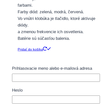
farbami.
Farby diód: zelená, modrá, červená.
Vo vnútri klobúka je tlačidlo, ktoré aktivuje
diódy.
a zmenou frekvencie ich osvetlenia.
Batérie sú súčasťou balenia.
Pridať do košíka
Prihlasovacie meno alebo e-mailová adresa
Klobúk blikajúci s flitrami červený
8.95
€
Heslo
Dĺžka: 28,5 cm
Šírka: 24 cm
Priemer: 16 cm