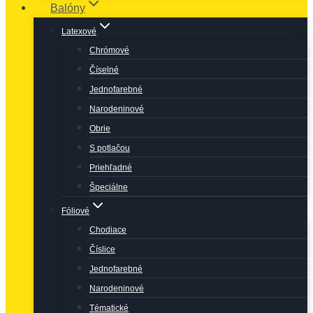
Balóny
Latexové
Chrómové
Číselné
Jednofarebné
Narodeninové
Obrie
S potlačou
Priehľadné
Špeciálne
Fóliové
Chodiace
Číslice
Jednofarebné
Narodeninové
Tématické