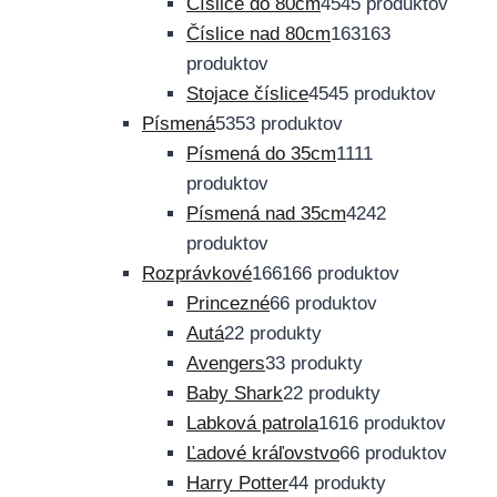
Číslice do 80cm
45
45 produktov
Číslice nad 80cm
163
163
produktov
Stojace číslice
45
45 produktov
Písmená
53
53 produktov
Písmená do 35cm
11
11
produktov
Písmená nad 35cm
42
42
produktov
Rozprávkové
166
166 produktov
Princezné
6
6 produktov
Autá
2
2 produkty
Avengers
3
3 produkty
Baby Shark
2
2 produkty
Labková patrola
16
16 produktov
Ľadové kráľovstvo
6
6 produktov
Harry Potter
4
4 produkty