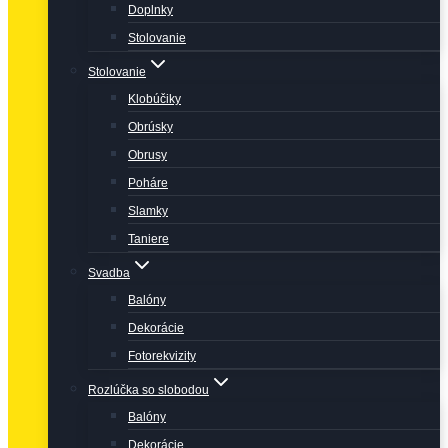
Doplnky
Stolovanie
Stolovanie
Klobúčiky
Obrúsky
Obrusy
Poháre
Slamky
Taniere
Svadba
Balóny
Dekorácie
Fotorekvizity
Rozlúčka so slobodou
Balóny
Dekorácie