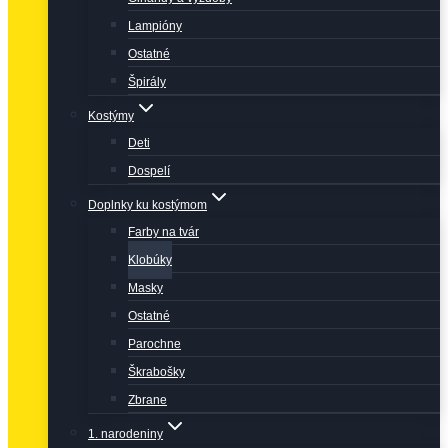
Lampióny
Ostatné
Špirály
Kostýmy
Deti
Dospelí
Doplnky ku kostýmom
Farby na tvár
Klobúky
Masky
Ostatné
Parochne
Škrabošky
Zbrane
1. narodeniny