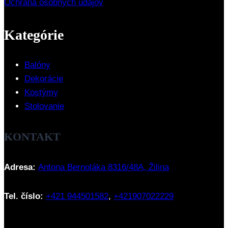
Ochrana osobných údajov
Kategórie
Balóny
Dekorácie
Kostýmy
Stolovanie
KONTAKT
Adresa:
Antona Bernoláka 8316/48A, Žilina
Tel. číslo:
+421 944501582
,
+421907022229