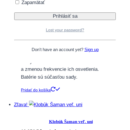
Zapamätať
Výška: 11 cm
Farba: červená.
Klobúk je celý ozdobený červenými flitrami.
Má diódy, ktoré svietia súčasne tromi
Lost your password?
farbami.
Farby diód: zelená, modrá, červená.
Don't have an account yet?
Sign up
Vo vnútri klobúka je tlačidlo, ktoré aktivuje
diódy.
a zmenou frekvencie ich osvetlenia.
Batérie sú súčasťou sady.
Pridať do košíka
Zľava!
Klobúk Šaman veľ. uni