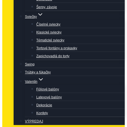
Šerpy, závoje
Sviečky
Číselné sviecky
Klasické sviecky
Tématické sviecky
Tortové fontány a prskavky
Zapichovadlá do torty
Swing
Trúbky a fúkačky
Valentín
Fóliové balóny
Latexové balóny
Dekorácie
Konfety
VÝPREDAJ