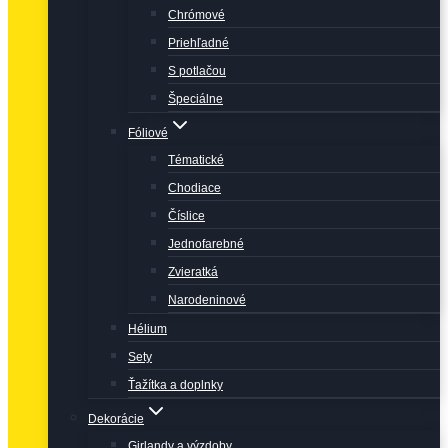
Chrómové
Priehľadné
S potlačou
Špeciálne
Fóliové
Tématické
Chodiace
Číslice
Jednofarebné
Zvieratká
Narodeninové
Hélium
Sety
Ťažítka a doplnky
Dekorácie
Girlandy a výzdoby