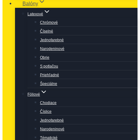
Balóny
Latexové
Chrómové
Číselné
Jednofarebné
Narodeninové
Obrie
S potlačou
Priehľadné
Špeciálne
Fóliové
Chodiace
Číslice
Jednofarebné
Narodeninové
Tématické