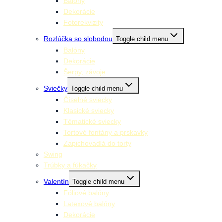
Balóny
Dekorácie
Fotorekvizity
Rozlúčka so slobodou
Toggle child menu
Balóny
Dekorácie
Šerpy, závoje
Sviečky
Toggle child menu
Číselné sviecky
Klasické sviecky
Tématické sviecky
Tortové fontány a prskavky
Zapichovadlá do torty
Swing
Trúbky a fúkačky
Valentín
Toggle child menu
Fóliové balóny
Latexové balóny
Dekorácie