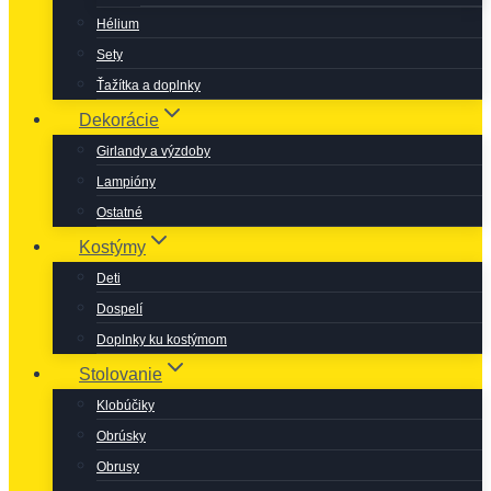
Hélium
Sety
Ťažítka a doplnky
Dekorácie
Girlandy a výzdoby
Lampióny
Ostatné
Kostýmy
Deti
Dospelí
Doplnky ku kostýmom
Stolovanie
Klobúčiky
Obrúsky
Obrusy