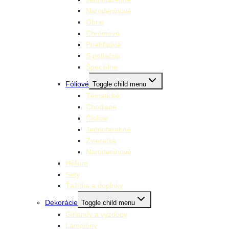
Narodeninové
Obrie
Chrómové
Priehľadné
S potlačou
Špeciálne
Fóliové
Toggle child menu
Tématické
Chodiace
Číslice
Jednofarebné
Zvieratká
Narodeninové
Hélium
Sety
Ťažítka a doplnky
Dekorácie
Toggle child menu
Girlandy a výzdoby
Lampióny