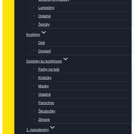
Lampióny
Ostatné
Špirály
Kostýmy
Deti
Dospelí
Doplnky ku kostýmom
Farby na tvár
Klobúky
Masky
Ostatné
Parochne
Škrabošky
Zbrane
1. narodeniny