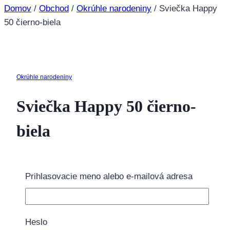
Domov
/
Obchod
/
Okrúhle narodeniny
/
Sviečka Happy
50 čierno-biela
Okrúhle narodeniny
Sviečka Happy 50 čierno-
biela
3.10
€
Prihlasovacie meno alebo e-mailová adresa
Veľkosť 5,5cm.
5 na sklade
Heslo