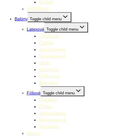
Konfety
VÝPREDAJ
Balóny
Toggle child menu
Latexové
Toggle child menu
Chrómové
Číselné
Jednofarebné
Narodeninové
Obrie
S potlačou
Priehľadné
Špeciálne
Fóliové
Toggle child menu
Chodiace
Číslice
Jednofarebné
Narodeninové
Tématické
Hélium