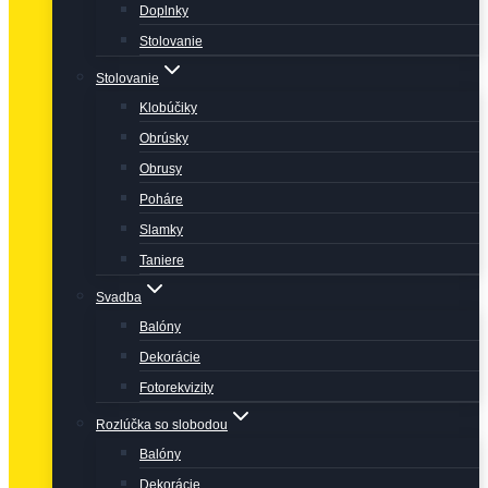
Doplnky
Stolovanie
Stolovanie
Klobúčiky
Obrúsky
Obrusy
Poháre
Slamky
Taniere
Svadba
Balóny
Dekorácie
Fotorekvizity
Rozlúčka so slobodou
Balóny
Dekorácie