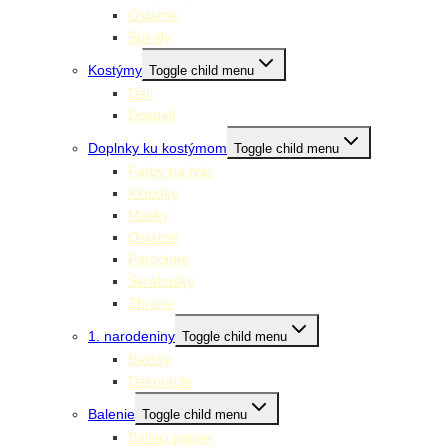
Ostatné
Špirály
Kostýmy
Toggle child menu
Deti
Dospelí
Doplnky ku kostýmom
Toggle child menu
Farby na tvár
Klobúky
Masky
Ostatné
Parochne
Škrabošky
Zbrane
1. narodeniny
Toggle child menu
Balóny
Dekorácie
Balenie
Toggle child menu
Baliaci papier