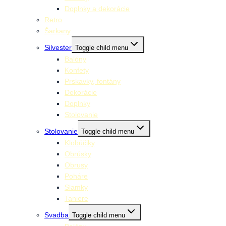
Doplnky a dekorácie
Retro
Šarkany
Silvester
Toggle child menu
Balóny
Konfety
Prskavky, fontány
Dekorácie
Doplnky
Stolovanie
Stolovanie
Toggle child menu
Klobúčiky
Obrúsky
Obrusy
Poháre
Slamky
Taniere
Svadba
Toggle child menu