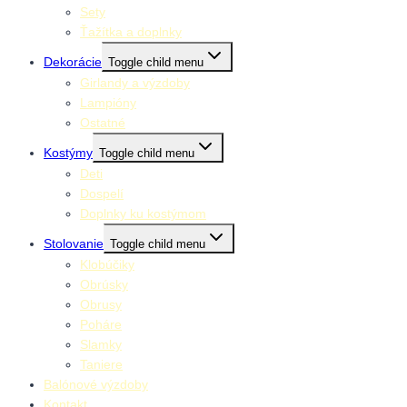
Sety
Ťažítka a doplnky
Dekorácie
Toggle child menu
Girlandy a výzdoby
Lampióny
Ostatné
Kostýmy
Toggle child menu
Deti
Dospelí
Doplnky ku kostýmom
Stolovanie
Toggle child menu
Klobúčiky
Obrúsky
Obrusy
Poháre
Slamky
Taniere
Balónové výzdoby
Kontakt