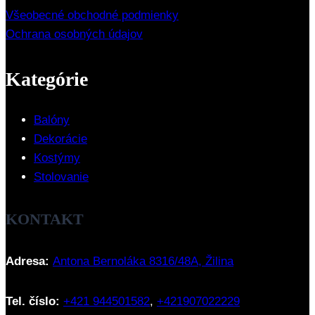
Všeobecné obchodné podmienky
Ochrana osobných údajov
Kategórie
Balóny
Dekorácie
Kostýmy
Stolovanie
KONTAKT
Adresa:
Antona Bernoláka 8316/48A, Žilina
Tel. číslo:
+421 944501582
,
+421907022229