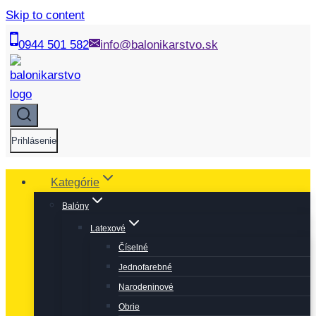
Skip to content
0944 501 582
info@balonikarstvo.sk
Prihlásenie
Kategórie
Balóny
Latexové
Číselné
Jednofarebné
Narodeninové
Obrie