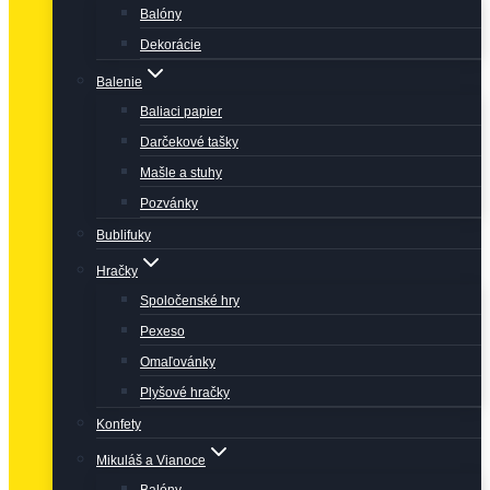
Balóny
Dekorácie
Balenie
Baliaci papier
Darčekové tašky
Mašle a stuhy
Pozvánky
Bublifuky
Hračky
Spoločenské hry
Pexeso
Omaľovánky
Plyšové hračky
Konfety
Mikuláš a Vianoce