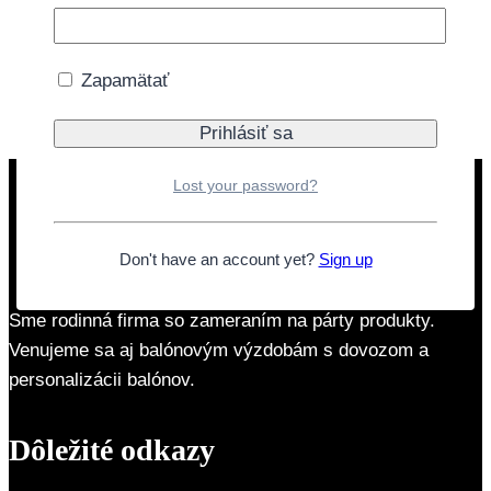
množstvo Sviečka Happy 50 čierno-biela
Pridať do košíka
Zapamätať
Doprava zdarma nad 40€
Lost your password?
Don't have an account yet?
Sign up
Sme rodinná firma so zameraním na párty produkty.
Venujeme sa aj balónovým výzdobám s dovozom a
personalizácii balónov.
Dôležité odkazy