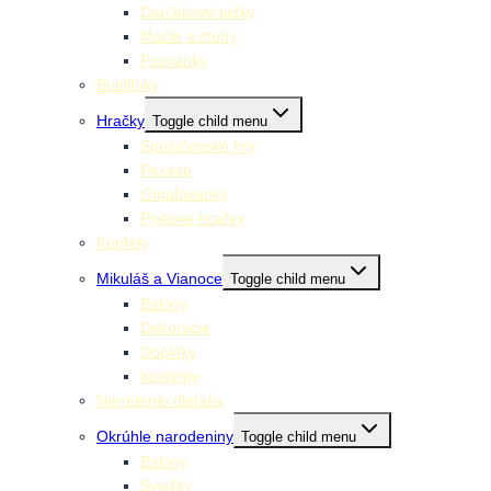
Darčekové tašky
Mašle a stuhy
Pozvánky
Bublifuky
Hračky
Toggle child menu
Spoločenské hry
Pexeso
Omaľovánky
Plyšové hračky
Konfety
Mikuláš a Vianoce
Toggle child menu
Balóny
Dekorácie
Doplnky
Kostýmy
Narodenie dieťaťa
Okrúhle narodeniny
Toggle child menu
Balóny
Sviečky