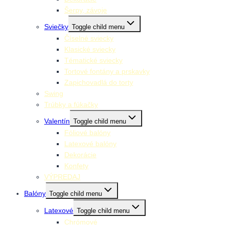
Šerpy, závoje
Sviečky
Toggle child menu
Číselné sviecky
Klasické sviecky
Tématické sviecky
Tortové fontány a prskavky
Zapichovadlá do torty
Swing
Trúbky a fúkačky
Valentín
Toggle child menu
Fóliové balóny
Latexové balóny
Dekorácie
Konfety
VÝPREDAJ
Balóny
Toggle child menu
Latexové
Toggle child menu
Chrómové