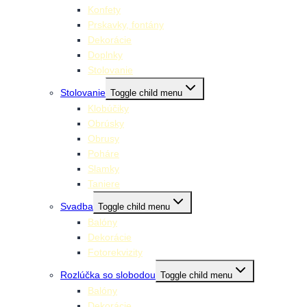
Konfety
Prskavky, fontány
Dekorácie
Doplnky
Stolovanie
Stolovanie
Toggle child menu
Klobúčiky
Obrúsky
Obrusy
Poháre
Slamky
Taniere
Svadba
Toggle child menu
Balóny
Dekorácie
Fotorekvizity
Rozlúčka so slobodou
Toggle child menu
Balóny
Dekorácie