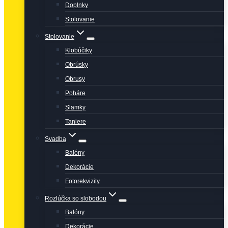
Doplnky
Stolovanie
Stolovanie
Klobúčiky
Obrúsky
Obrusy
Poháre
Slamky
Taniere
Svadba
Balóny
Dekorácie
Fotorekvizity
Rozlúčka so slobodou
Balóny
Dekorácie