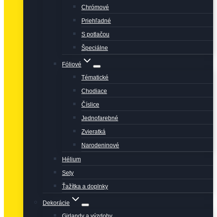
Chrómové
Priehľadné
S potlačou
Špeciálne
Fóliové
Tématické
Chodiace
Číslice
Jednofarebné
Zvieratká
Narodeninové
Hélium
Sety
Ťažítka a doplnky
Dekorácie
Girlandy a výzdoby