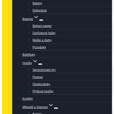
Balóny
Dekorácie
Balenie
Baliaci papier
Darčekové tašky
Mašle a stuhy
Pozvánky
Bublifuky
Hračky
Spoločenské hry
Pexeso
Omaľovánky
Plyšové hračky
Konfety
Mikuláš a Vianoce