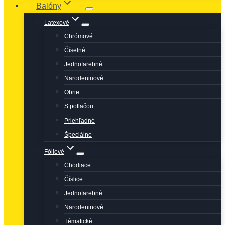
Balóny
Latexové
Chrómové
Číselné
Jednofarebné
Narodeninové
Obrie
S potlačou
Priehľadné
Špeciálne
Fóliové
Chodiace
Číslice
Jednofarebné
Narodeninové
Tématické