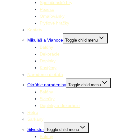
Spoločenské hry
Pexeso
Omaľovánky
Plyšové hračky
Konfety
Mikuláš a Vianoce
Toggle child menu
Balóny
Dekorácie
Doplnky
Kostýmy
Narodenie dieťaťa
Okrúhle narodeniny
Toggle child menu
Balóny
Sviečky
Doplnky a dekorácie
Retro
Šarkany
Silvester
Toggle child menu
Balóny