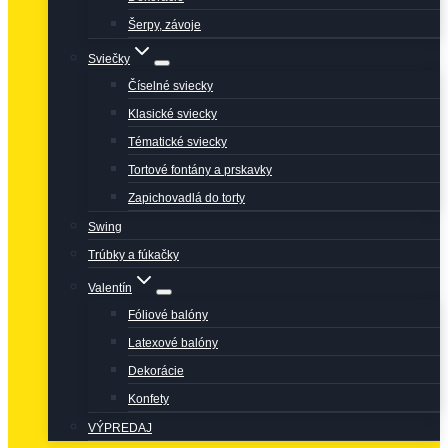
Šerpy, závoje
Sviečky
Číselné sviecky
Klasické sviecky
Tématické sviecky
Tortové fontány a prskavky
Zapichovadlá do torty
Swing
Trúbky a fúkačky
Valentín
Fóliové balóny
Latexové balóny
Dekorácie
Konfety
VÝPREDAJ