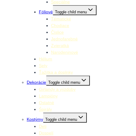
Špeciálne
Fóliové
Toggle child menu
Tématické
Chodiace
Číslice
Jednofarebné
Zvieratká
Narodeninové
Hélium
Sety
Ťažítka a doplnky
Dekorácie
Toggle child menu
Girlandy a výzdoby
Lampióny
Ostatné
Špirály
Kostýmy
Toggle child menu
Deti
Dospelí