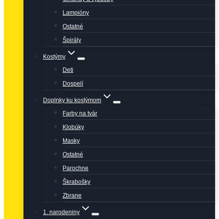
Lampióny
Ostatné
Špirály
Kostýmy
Deti
Dospelí
Doplnky ku kostýmom
Farby na tvár
Klobúky
Masky
Ostatné
Parochne
Škrabošky
Zbrane
1. narodeniny