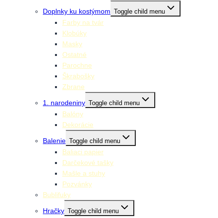
Doplnky ku kostýmom
Toggle child menu
Farby na tvár
Klobúky
Masky
Ostatné
Parochne
Škrabošky
Zbrane
1. narodeniny
Toggle child menu
Balóny
Dekorácie
Balenie
Toggle child menu
Baliaci papier
Darčekové tašky
Mašle a stuhy
Pozvánky
Bublifuky
Hračky
Toggle child menu