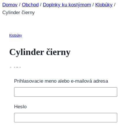
Domov
/
Obchod
/
Doplnky ku kostýmom
/
Klobúky
/
Cylinder čierny
Klobúky
Cylinder čierny
6.95
€
Prihlasovacie meno alebo e-mailová adresa
1 na sklade
množstvo Cylinder čierny
Pridať do košíka
Heslo
Doprava zdarma nad 40€