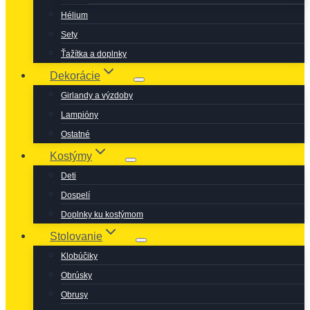
Hélium
Sety
Ťažítka a doplnky
Dekorácie
Girlandy a výzdoby
Lampióny
Ostatné
Kostýmy
Deti
Dospelí
Doplnky ku kostýmom
Stolovanie
Klobúčiky
Obrúsky
Obrusy