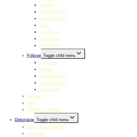
Číselné
Jednofarebné
Narodeninové
Obrie
S potlačou
Priehľadné
Špeciálne
Fóliové
Toggle child menu
Chodiace
Číslice
Jednofarebné
Narodeninové
Tématické
Hélium
Sety
Ťažítka a doplnky
Dekorácie
Toggle child menu
Girlandy a výzdoby
Lampióny