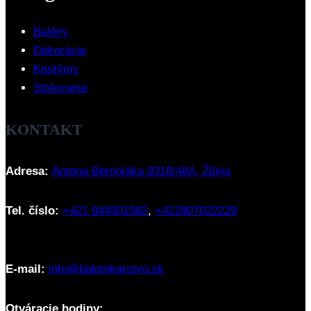
Balóny
Dekorácie
Kostýmy
Stolovanie
KONTAKT
Adresa:
Antona Bernoláka 8316/48A, Žilina
Tel. číslo:
+421 944501582
,
+421907022229
E-mail:
info@balonikarstvo.sk
Otváracie hodiny: