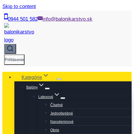
Skip to content
0944 501 582
info@balonikarstvo.sk
Prihlásenie
Kategórie
Balóny
Latexové
Číselné
Jednofarebné
Narodeninové
Obrie