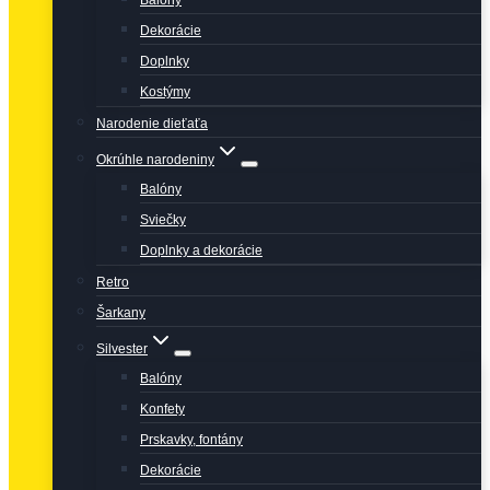
Balóny
Dekorácie
Doplnky
Kostýmy
Narodenie dieťaťa
Okrúhle narodeniny
Balóny
Sviečky
Doplnky a dekorácie
Retro
Šarkany
Silvester
Balóny
Konfety
Prskavky, fontány
Dekorácie