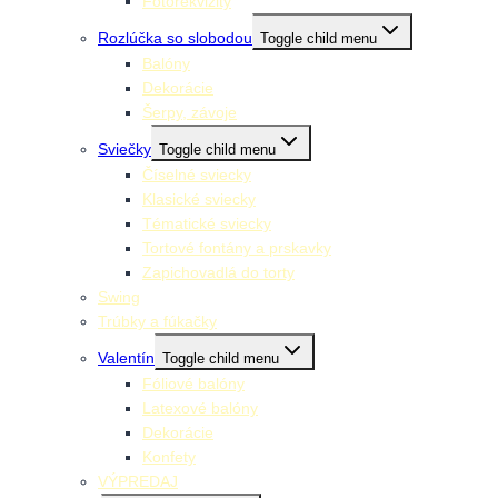
Fotorekvizity
Rozlúčka so slobodou
Toggle child menu
Balóny
Dekorácie
Šerpy, závoje
Sviečky
Toggle child menu
Číselné sviecky
Klasické sviecky
Tématické sviecky
Tortové fontány a prskavky
Zapichovadlá do torty
Swing
Trúbky a fúkačky
Valentín
Toggle child menu
Fóliové balóny
Latexové balóny
Dekorácie
Konfety
VÝPREDAJ