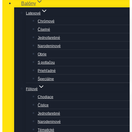
Balóny
Latexové
Chrómové
Číselné
Jednofarebné
Narodeninové
Obrie
S potlačou
Priehľadné
Špeciálne
Fóliové
Chodiace
Číslice
Jednofarebné
Narodeninové
Tématické