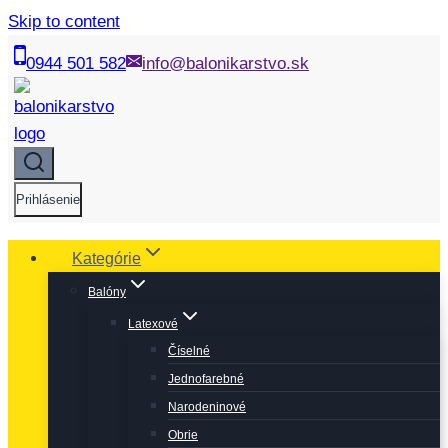
Skip to content
0944 501 582
info@balonikarstvo.sk
Prihlásenie
Kategórie
Balóny
Latexové
Číselné
Jednofarebné
Narodeninové
Obrie