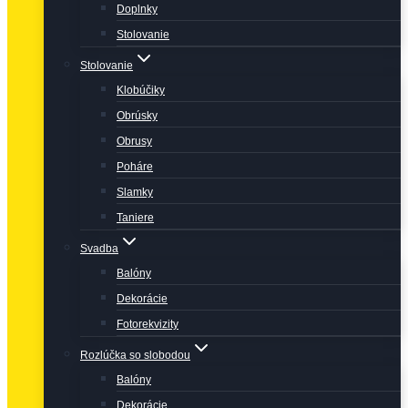
Doplnky
Stolovanie
Stolovanie
Klobúčiky
Obrúsky
Obrusy
Poháre
Slamky
Taniere
Svadba
Balóny
Dekorácie
Fotorekvizity
Rozlúčka so slobodou
Balóny
Dekorácie