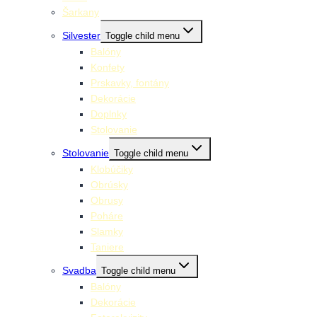
Šarkany
Silvester
Toggle child menu
Balóny
Konfety
Prskavky, fontány
Dekorácie
Doplnky
Stolovanie
Stolovanie
Toggle child menu
Klobúčiky
Obrúsky
Obrusy
Poháre
Slamky
Taniere
Svadba
Toggle child menu
Balóny
Dekorácie