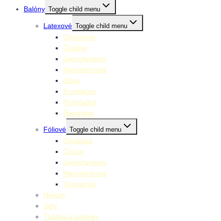
Balóny
Toggle child menu
Latexové
Toggle child menu
Chrómové
Číselné
Jednofarebné
Narodeninové
Obrie
S potlačou
Priehľadné
Špeciálne
Fóliové
Toggle child menu
Chodiace
Číslice
Jednofarebné
Narodeninové
Tématické
Hélium
Sety
Ťažítka a doplnky