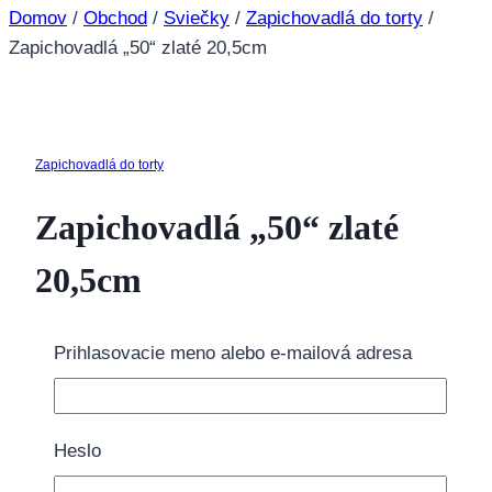
Domov
/
Obchod
/
Sviečky
/
Zapichovadlá do torty
/
Zapichovadlá „50“ zlaté 20,5cm
Zapichovadlá do torty
Zapichovadlá „50“ zlaté
20,5cm
3.10
€
Prihlasovacie meno alebo e-mailová adresa
3 na sklade
množstvo Zapichovadlá "50" zlaté 20,5cm
Heslo
Pridať do košíka