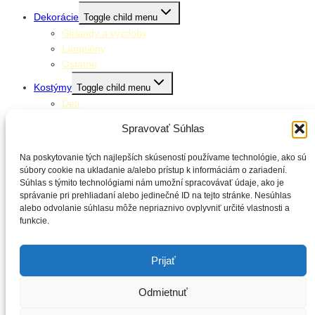
Dekorácie
Toggle child menu
Girlandy a výzdoby
Lampióny
Ostatné
Kostýmy
Toggle child menu
Deti
Dospelí
Spravovať Súhlas
Doplnky ku kostýmom
Stolovanie
Toggle child menu
Na poskytovanie tých najlepších skúseností používame technológie, ako sú
súbory cookie na ukladanie a/alebo prístup k informáciám o zariadení.
Klobúčiky
Súhlas s týmito technológiami nám umožní spracovávať údaje, ako je
Obrúsky
správanie pri prehliadaní alebo jedinečné ID na tejto stránke. Nesúhlas
Obrusy
alebo odvolanie súhlasu môže nepriaznivo ovplyvniť určité vlastnosti a
Poháre
funkcie.
Slamky
Taniere
Prijať
Balónové výzdoby
Kontakt
Odmietnuť