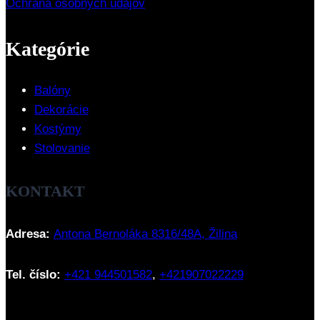
Ochrana osobných údajov
Kategórie
Balóny
Dekorácie
Kostýmy
Stolovanie
KONTAKT
Adresa:
Antona Bernoláka 8316/48A, Žilina
Tel. číslo:
+421 944501582
,
+421907022229