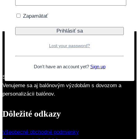
Doprava zdarma nad 40€
Zapamätať
Lost your password?
Don't have an account yet?
Sign up
Sme rodinná firma so zameraním na párty produkty.
Venujeme sa aj balónovým výzdobám s dovozom a
personalizácii balónov.
Dôležité odkazy
Všeobecné obchodné podmienky