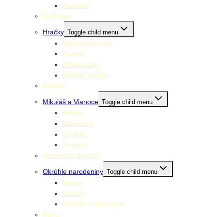
Pozvánky
Bublifuky
Hračky
Toggle child menu
Spoločenské hry
Pexeso
Omaľovánky
Plyšové hračky
Konfety
Mikuláš a Vianoce
Toggle child menu
Balóny
Dekorácie
Doplnky
Kostýmy
Narodenie dieťaťa
Okrúhle narodeniny
Toggle child menu
Balóny
Sviečky
Doplnky a dekorácie
Retro