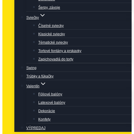
Šerpy, závoje
Sviečky
Číselné sviecky
Klasické sviecky
Tématické sviecky
Tortové fontány a prskavky
Zapichovadlá do torty
Swing
Trúbky a fúkačky
Valentín
Fóliové balóny
Latexové balóny
Dekorácie
Konfety
VÝPREDAJ