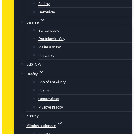
Balóny
Dekorácie
Balenie
Baliaci papier
Darčekové tašky
Mašle a stuhy
Pozvánky
Bublifuky
Hračky
Spoločenské hry
Pexeso
Omaľovánky
Plyšové hračky
Konfety
Mikuláš a Vianoce