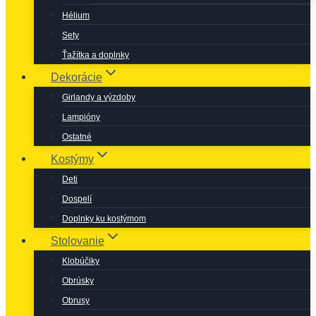
Hélium
Sety
Ťažítka a doplnky
Dekorácie
Girlandy a výzdoby
Lampióny
Ostatné
Kostýmy
Deti
Dospelí
Doplnky ku kostýmom
Stolovanie
Klobúčiky
Obrúsky
Obrusy