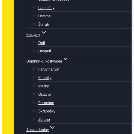
Lampióny
Ostatné
Špirály
Kostýmy
Deti
Dospelí
Doplnky ku kostýmom
Farby na tvár
Klobúky
Masky
Ostatné
Parochne
Škrabošky
Zbrane
1. narodeniny