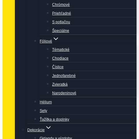
Chrómové
Priehľadné
S potlačou
Špeciálne
Fóliové
Tématické
Chodiace
Číslice
Jednofarebné
Zvieratká
Narodeninové
Hélium
Sety
Ťažítka a doplnky
Dekorácie
Girlandy a výzdoby