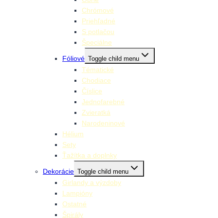
Chrómové
Priehľadné
S potlačou
Špeciálne
Fóliové
Toggle child menu
Tématické
Chodiace
Číslice
Jednofarebné
Zvieratká
Narodeninové
Hélium
Sety
Ťažítka a doplnky
Dekorácie
Toggle child menu
Girlandy a výzdoby
Lampióny
Ostatné
Špirály