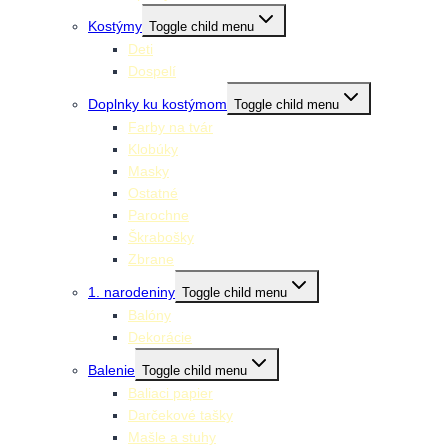
Kostýmy
Toggle child menu
Deti
Dospelí
Doplnky ku kostýmom
Toggle child menu
Farby na tvár
Klobúky
Masky
Ostatné
Parochne
Škrabošky
Zbrane
1. narodeniny
Toggle child menu
Balóny
Dekorácie
Balenie
Toggle child menu
Baliaci papier
Darčekové tašky
Mašle a stuhy