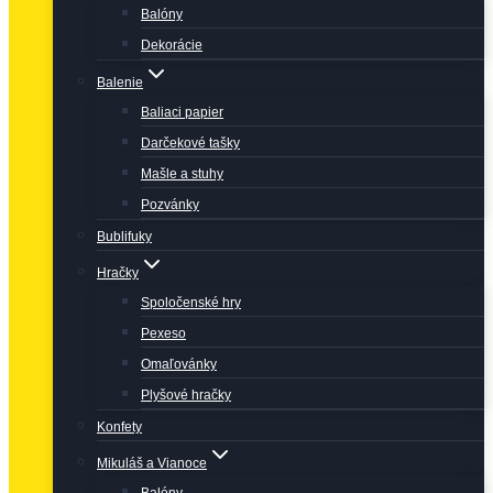
Balóny
Dekorácie
Balenie
Baliaci papier
Darčekové tašky
Mašle a stuhy
Pozvánky
Bublifuky
Hračky
Spoločenské hry
Pexeso
Omaľovánky
Plyšové hračky
Konfety
Mikuláš a Vianoce