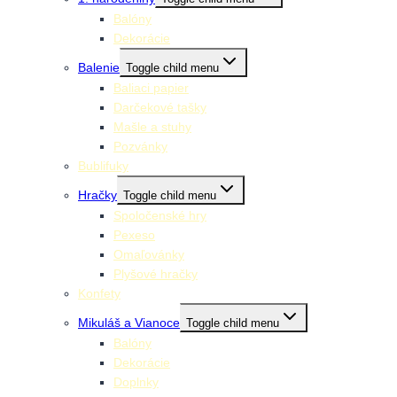
Balóny
Dekorácie
Balenie
Toggle child menu
Baliaci papier
Darčekové tašky
Mašle a stuhy
Pozvánky
Bublifuky
Hračky
Toggle child menu
Spoločenské hry
Pexeso
Omaľovánky
Plyšové hračky
Konfety
Mikuláš a Vianoce
Toggle child menu
Balóny
Dekorácie
Doplnky