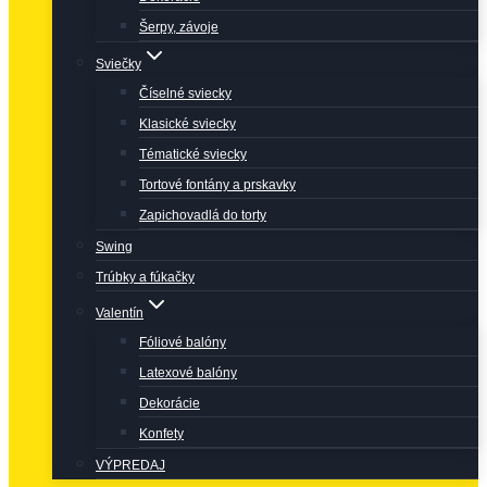
Šerpy, závoje
Sviečky
Číselné sviecky
Klasické sviecky
Tématické sviecky
Tortové fontány a prskavky
Zapichovadlá do torty
Swing
Trúbky a fúkačky
Valentín
Fóliové balóny
Latexové balóny
Dekorácie
Konfety
VÝPREDAJ