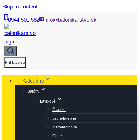
Skip to content
0944 501 582
info@balonikarstvo.sk
Prihlásenie
Kategórie
Balóny
Latexové
Číselné
Jednofarebné
Narodeninové
Obrie