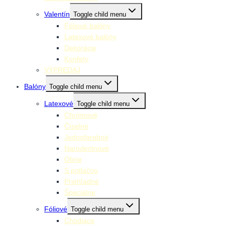
Valentín
Toggle child menu
Fóliové balóny
Latexové balóny
Dekorácie
Konfety
VÝPREDAJ
Balóny
Toggle child menu
Latexové
Toggle child menu
Chrómové
Číselné
Jednofarebné
Narodeninové
Obrie
S potlačou
Priehľadné
Špeciálne
Fóliové
Toggle child menu
Chodiace