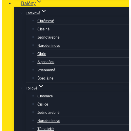
Balóny
Latexové
Chrómové
Číselné
Jednofarebné
Narodeninové
Obrie
S potlačou
Priehľadné
Špeciálne
Fóliové
Chodiace
Číslice
Jednofarebné
Narodeninové
Tématické