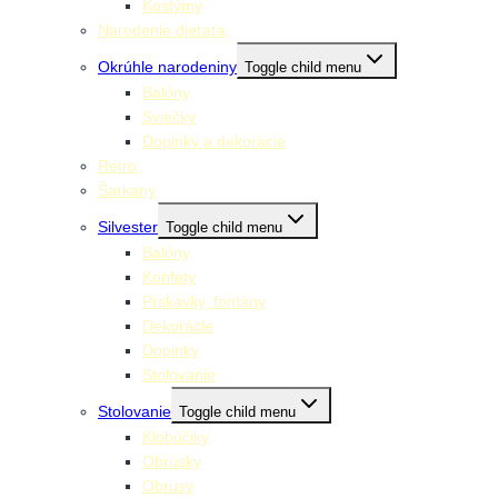
Kostýmy
Narodenie dieťaťa
Okrúhle narodeniny
Toggle child menu
Balóny
Sviečky
Doplnky a dekorácie
Retro
Šarkany
Silvester
Toggle child menu
Balóny
Konfety
Prskavky, fontány
Dekorácie
Doplnky
Stolovanie
Stolovanie
Toggle child menu
Klobúčiky
Obrúsky
Obrusy