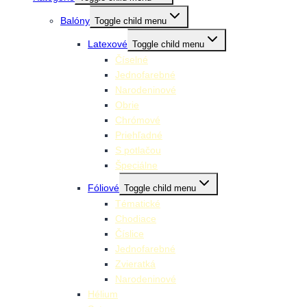
Balóny
Toggle child menu
Latexové
Toggle child menu
Číselné
Jednofarebné
Narodeninové
Obrie
Chrómové
Priehľadné
S potlačou
Špeciálne
Fóliové
Toggle child menu
Tématické
Chodiace
Číslice
Jednofarebné
Zvieratká
Narodeninové
Hélium