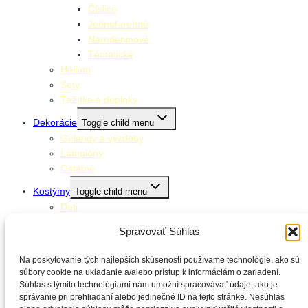
Číslice
Jednofarebné
Narodeninové
Tématické
Hélium
Sety
Ťažítka a doplnky
Dekorácie
Toggle child menu
Girlandy a výzdoby
Lampióny
Ostatné
Kostýmy
Toggle child menu
Deti
Dospelí
Spravovať Súhlas
Doplnky ku kostýmom
Stolovanie
Na poskytovanie tých najlepších skúseností používame technológie, ako sú
Toggle child menu
súbory cookie na ukladanie a/alebo prístup k informáciám o zariadení.
Klobúčiky
Súhlas s týmito technológiami nám umožní spracovávať údaje, ako je
Obrúsky
správanie pri prehliadaní alebo jedinečné ID na tejto stránke. Nesúhlas
Obrusy