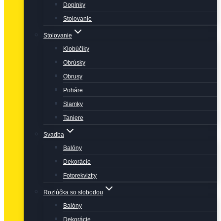
Doplnky
Stolovanie
Stolovanie
Klobúčiky
Obrúsky
Obrusy
Poháre
Slamky
Taniere
Svadba
Balóny
Dekorácie
Fotorekvizity
Rozlúčka so slobodou
Balóny
Dekorácie