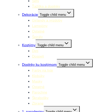
Sety
Ťažítka a doplnky
Dekorácie
Toggle child menu
Girlandy a výzdoby
Lampióny
Ostatné
Špirály
Kostýmy
Toggle child menu
Deti
Dospelí
Doplnky ku kostýmom
Toggle child menu
Farby na tvár
Klobúky
Masky
Ostatné
Parochne
Škrabošky
Zbrane
1. narodeniny
Toggle child menu