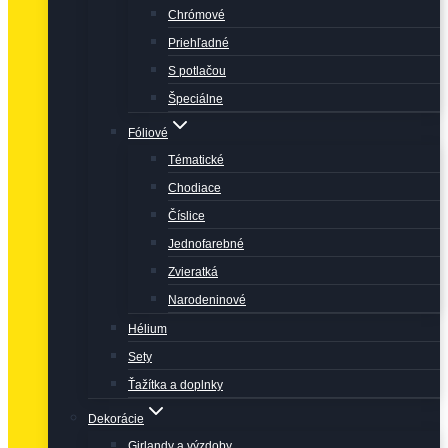
Chrómové
Priehľadné
S potlačou
Špeciálne
Fóliové
Tématické
Chodiace
Číslice
Jednofarebné
Zvieratká
Narodeninové
Hélium
Sety
Ťažítka a doplnky
Dekorácie
Girlandy a výzdoby