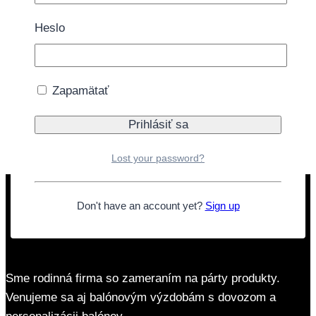
1 na sklade
Heslo
množstvo Tortové fontány zlaté 25cm 2ks
-90sekúnd
Zapamätať
Pridať do košíka
Doprava zdarma nad 40€
Lost your password?
Don't have an account yet?
Sign up
Sme rodinná firma so zameraním na párty produkty.
Venujeme sa aj balónovým výzdobám s dovozom a