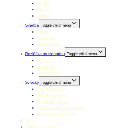
Poháre
Slamky
Taniere
Svadba
Toggle child menu
Balóny
Dekorácie
Fotorekvizity
Rozlúčka so slobodou
Toggle child menu
Balóny
Dekorácie
Šerpy, závoje
Sviečky
Toggle child menu
Číselné sviecky
Klasické sviecky
Tématické sviecky
Tortové fontány a prskavky
Zapichovadlá do torty
Swing
Trúbky a fúkačky