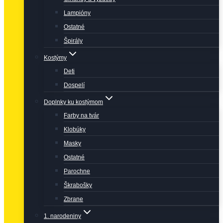
Lampióny
Ostatné
Špirály
Kostýmy
Deti
Dospelí
Doplnky ku kostýmom
Farby na tvár
Klobúky
Masky
Ostatné
Parochne
Škrabošky
Zbrane
1. narodeniny