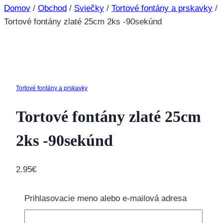
Domov
/
Obchod
/
Sviečky
/
Tortové fontány a prskavky
/
Tortové fontány zlaté 25cm 2ks -90sekúnd
Tortové fontány a prskavky
Tortové fontány zlaté 25cm
2ks -90sekúnd
2.95
€
Balenie obsahuje 2ks veľkosti 25cm.
Prihlasovacie meno alebo e-mailová adresa
Približná doba horenia tortovej fontány je 90
sekúnd.