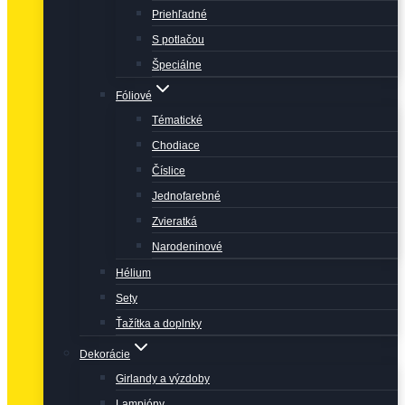
Priehľadné
S potlačou
Špeciálne
Fóliové
Tématické
Chodiace
Číslice
Jednofarebné
Zvieratká
Narodeninové
Hélium
Sety
Ťažítka a doplnky
Dekorácie
Girlandy a výzdoby
Lampióny