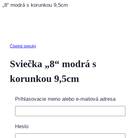
„8“ modrá s korunkou 9,5cm
Číselné sviecky
Sviečka „8“ modrá s
korunkou 9,5cm
2.45
€
Prihlasovacie meno alebo e-mailová adresa
11 na sklade
množstvo
Heslo
Sviečka
Pridať do košíka