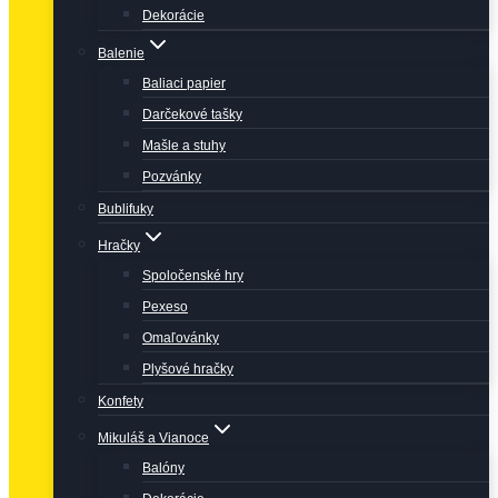
Dekorácie
Balenie
Baliaci papier
Darčekové tašky
Mašle a stuhy
Pozvánky
Bublifuky
Hračky
Spoločenské hry
Pexeso
Omaľovánky
Plyšové hračky
Konfety
Mikuláš a Vianoce
Balóny