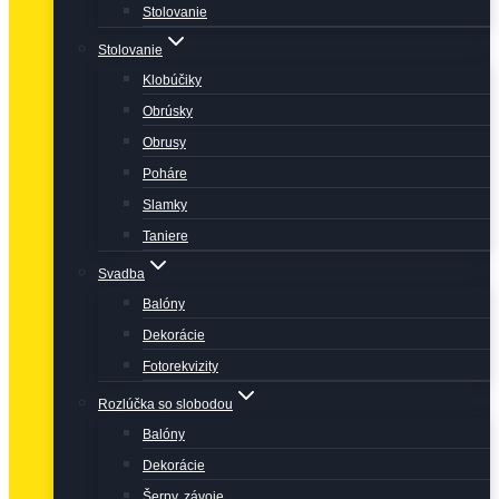
Stolovanie
Stolovanie
Klobúčiky
Obrúsky
Obrusy
Poháre
Slamky
Taniere
Svadba
Balóny
Dekorácie
Fotorekvizity
Rozlúčka so slobodou
Balóny
Dekorácie
Šerpy, závoje