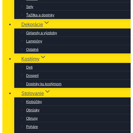
Sety
Ťažítka a doplnky
Dekorácie
Girlandy a výzdoby
Lampióny
Ostatné
Kostýmy
Deti
Dospelí
Doplnky ku kostýmom
Stolovanie
Klobúčiky
Obrúsky
Obrusy
Poháre