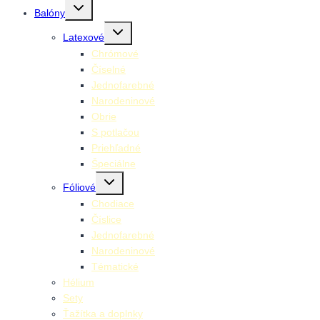
Toggle
Balóny
child
menu
Toggle
Latexové
child
menu
Chrómové
Číselné
Jednofarebné
Narodeninové
Obrie
S potlačou
Priehľadné
Špeciálne
Toggle
Fóliové
child
menu
Chodiace
Číslice
Jednofarebné
Narodeninové
Tématické
Hélium
Sety
Ťažítka a doplnky