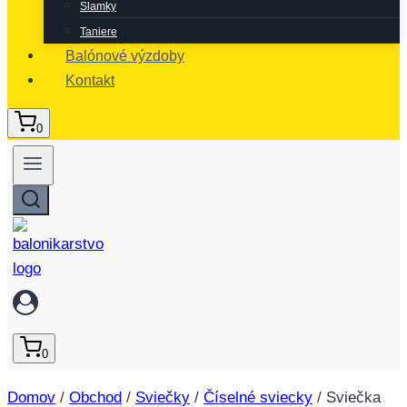
Slamky
Taniere
Balónové výzdoby
Kontakt
0
0
Domov
/
Obchod
/
Sviečky
/
Číselné sviecky
/
Sviečka