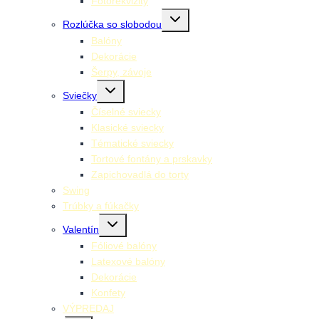
Fotorekvizity
Toggle
Rozlúčka so slobodou
child
menu
Balóny
Dekorácie
Šerpy, závoje
Toggle
Sviečky
child
menu
Číselné sviecky
Klasické sviecky
Tématické sviecky
Tortové fontány a prskavky
Zapichovadlá do torty
Swing
Trúbky a fúkačky
Toggle
Valentín
child
menu
Fóliové balóny
Latexové balóny
Dekorácie
Konfety
VÝPREDAJ