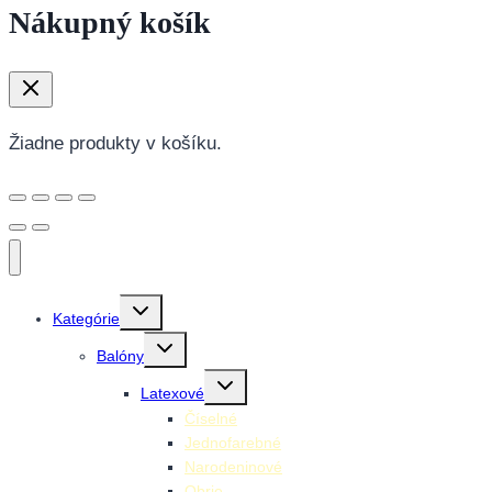
Nákupný košík
Žiadne produkty v košíku.
Toggle
Kategórie
child
menu
Toggle
Balóny
child
menu
Toggle
Latexové
child
menu
Číselné
Jednofarebné
Narodeninové
Obrie