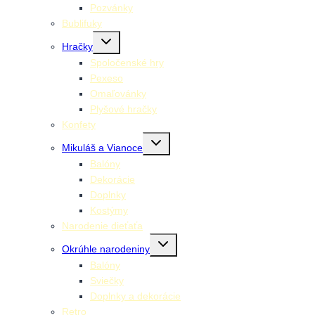
Pozvánky
Bublifuky
Toggle
Hračky
child
menu
Spoločenské hry
Pexeso
Omaľovánky
Plyšové hračky
Konfety
Toggle
Mikuláš a Vianoce
child
menu
Balóny
Dekorácie
Doplnky
Kostýmy
Narodenie dieťaťa
Toggle
Okrúhle narodeniny
child
menu
Balóny
Sviečky
Doplnky a dekorácie
Retro