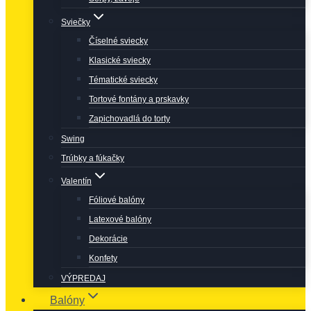
Sviečky
Číselné sviecky
Klasické sviecky
Tématické sviecky
Tortové fontány a prskavky
Zapichovadlá do torty
Swing
Trúbky a fúkačky
Valentín
Fóliové balóny
Latexové balóny
Dekorácie
Konfety
VÝPREDAJ
Balóny