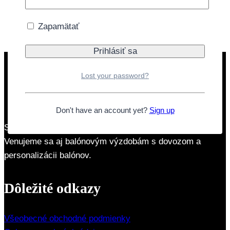
"8"
Doprava zdarma nad 40€
modrá
Zapamätať
s
korunkou
9,5cm
Lost your password?
Don't have an account yet?
Sign up
Sme rodinná firma so zameraním na párty produkty.
Venujeme sa aj balónovým výzdobám s dovozom a
personalizácii balónov.
Dôležité odkazy
Všeobecné obchodné podmienky