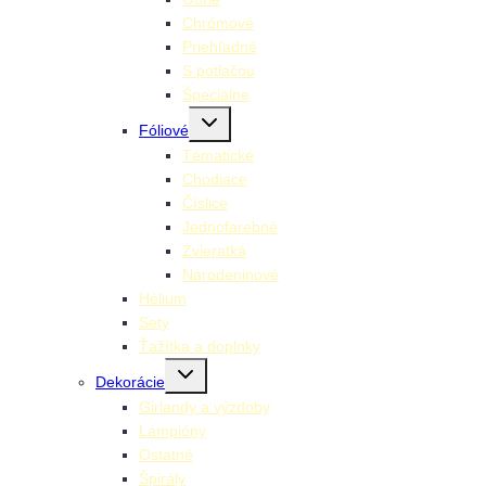
Chrómové
Priehľadné
S potlačou
Špeciálne
Toggle
Fóliové
child
menu
Tématické
Chodiace
Číslice
Jednofarebné
Zvieratká
Narodeninové
Hélium
Sety
Ťažítka a doplnky
Toggle
Dekorácie
child
menu
Girlandy a výzdoby
Lampióny
Ostatné
Špirály