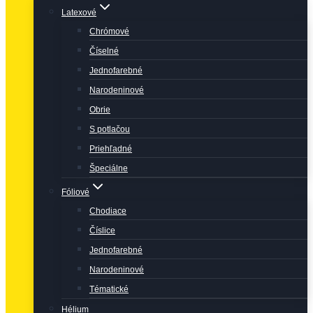
Latexové
Chrómové
Číselné
Jednofarebné
Narodeninové
Obrie
S potlačou
Priehľadné
Špeciálne
Fóliové
Chodiace
Číslice
Jednofarebné
Narodeninové
Tématické
Hélium