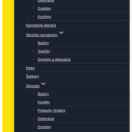
Dekorácie
Doplnky
Kostýmy
Narodenie dieťaťa
Okrúhle narodeniny
Balóny
Sviečky
Doplnky a dekorácie
Retro
Šarkany
Silvester
Balóny
Konfety
Prskavky, fontány
Dekorácie
Doplnky