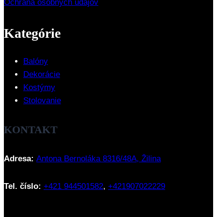
Ochrana osobných údajov
Kategórie
Balóny
Dekorácie
Kostýmy
Stolovanie
KONTAKT
Adresa:
Antona Bernoláka 8316/48A, Žilina
Tel. číslo:
+421 944501582
,
+421907022229