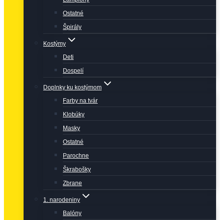
Ostatné
Špirály
Kostýmy
Deti
Dospelí
Doplnky ku kostýmom
Farby na tvár
Klobúky
Masky
Ostatné
Parochne
Škrabošky
Zbrane
1. narodeniny
Balóny