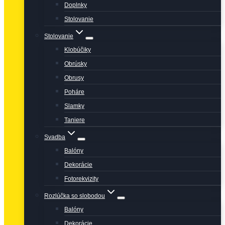
Doplnky
Stolovanie
Stolovanie
Klobúčiky
Obrúsky
Obrusy
Poháre
Slamky
Taniere
Svadba
Balóny
Dekorácie
Fotorekvizity
Rozlúčka so slobodou
Balóny
Dekorácie