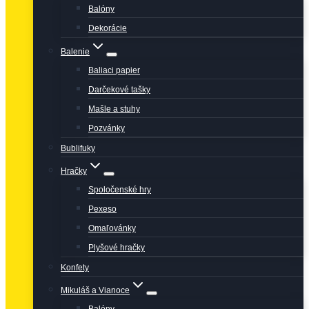
Balóny
Dekorácie
Balenie
Baliaci papier
Darčekové tašky
Mašle a stuhy
Pozvánky
Bublifuky
Hračky
Spoločenské hry
Pexeso
Omaľovánky
Plyšové hračky
Konfety
Mikuláš a Vianoce