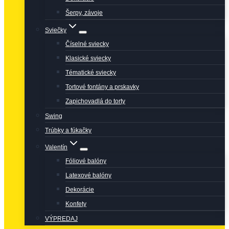
Šerpy, závoje
Sviečky
Číselné sviecky
Klasické sviecky
Tématické sviecky
Tortové fontány a prskavky
Zapichovadlá do torty
Swing
Trúbky a fúkačky
Valentín
Fóliové balóny
Latexové balóny
Dekorácie
Konfety
VÝPREDAJ