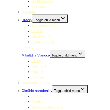
Mašle a stuhy
Pozvánky
Bublifuky
Hračky
Toggle child menu
Spoločenské hry
Pexeso
Omaľovánky
Plyšové hračky
Konfety
Mikuláš a Vianoce
Toggle child menu
Balóny
Dekorácie
Doplnky
Kostýmy
Narodenie dieťaťa
Okrúhle narodeniny
Toggle child menu
Balóny
Sviečky
Doplnky a dekorácie