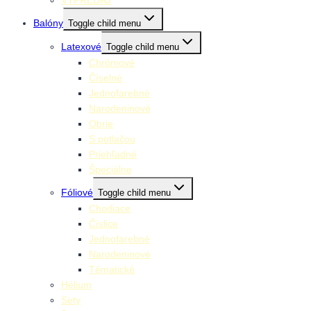
Balóny
Toggle child menu
Latexové
Toggle child menu
Chrómové
Číselné
Jednofarebné
Narodeninové
Obrie
S potlačou
Priehľadné
Špeciálne
Fóliové
Toggle child menu
Chodiace
Číslice
Jednofarebné
Narodeninové
Tématické
Hélium
Sety