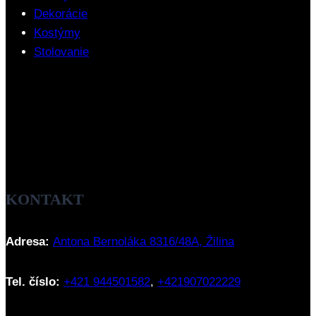
Dekorácie
Kostýmy
Stolovanie
KONTAKT
Adresa:
Antona Bernoláka 8316/48A, Žilina
Tel. číslo:
+421 944501582
,
+421907022229