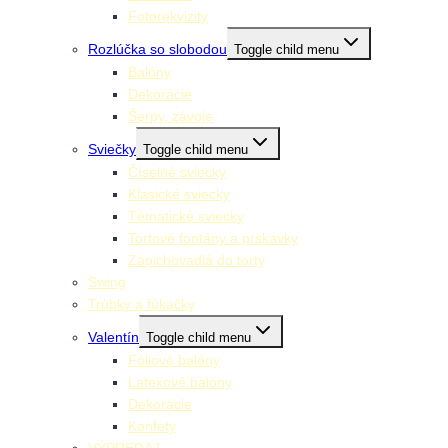
Fotorekvizity
Rozlúčka so slobodou
Toggle child menu
Balóny
Dekorácie
Šerpy, závoje
Sviečky
Toggle child menu
Číselné sviecky
Klasické sviecky
Tématické sviecky
Tortové fontány a prskavky
Zapichovadlá do torty
Swing
Trúbky a fúkačky
Valentín
Toggle child menu
Fóliové balóny
Latexové balóny
Dekorácie
Konfety
VÝPREDAJ