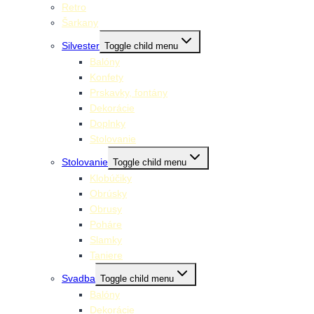
Retro
Šarkany
Silvester
Toggle child menu
Balóny
Konfety
Prskavky, fontány
Dekorácie
Doplnky
Stolovanie
Stolovanie
Toggle child menu
Klobúčiky
Obrúsky
Obrusy
Poháre
Slamky
Taniere
Svadba
Toggle child menu
Balóny
Dekorácie