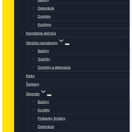
Balóny
Dekorácie
Doplnky
Kostýmy
Narodenie dieťaťa
Okrúhle narodeniny
Balóny
Sviečky
Doplnky a dekorácie
Retro
Šarkany
Silvester
Balóny
Konfety
Prskavky, fontány
Dekorácie