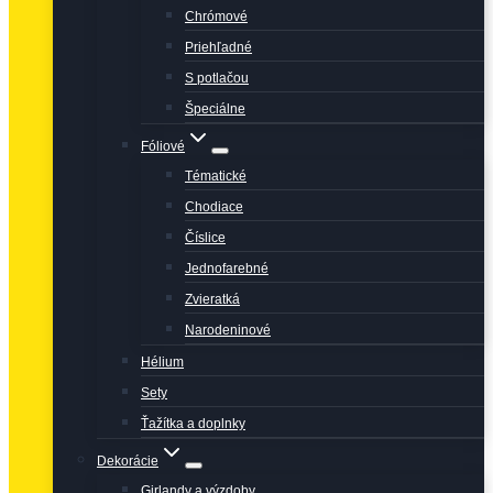
Chrómové
Priehľadné
S potlačou
Špeciálne
Fóliové
Tématické
Chodiace
Číslice
Jednofarebné
Zvieratká
Narodeninové
Hélium
Sety
Ťažítka a doplnky
Dekorácie
Girlandy a výzdoby