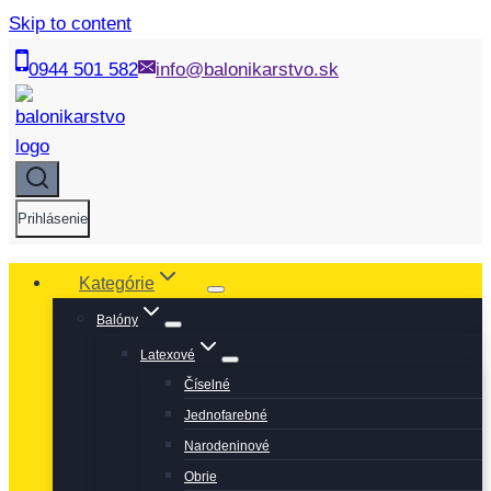
Skip to content
0944 501 582
info@balonikarstvo.sk
Prihlásenie
Kategórie
Balóny
Latexové
Číselné
Jednofarebné
Narodeninové
Obrie