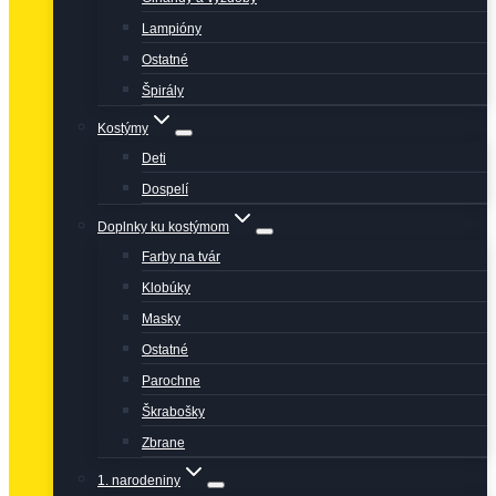
Lampióny
Ostatné
Špirály
Kostýmy
Deti
Dospelí
Doplnky ku kostýmom
Farby na tvár
Klobúky
Masky
Ostatné
Parochne
Škrabošky
Zbrane
1. narodeniny