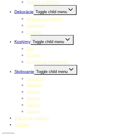
Ťažítka a doplnky
Dekorácie
Toggle child menu
Girlandy a výzdoby
Lampióny
Ostatné
Kostýmy
Toggle child menu
Deti
Dospelí
Doplnky ku kostýmom
Stolovanie
Toggle child menu
Klobúčiky
Obrúsky
Obrusy
Poháre
Slamky
Taniere
Balónové výzdoby
Kontakt