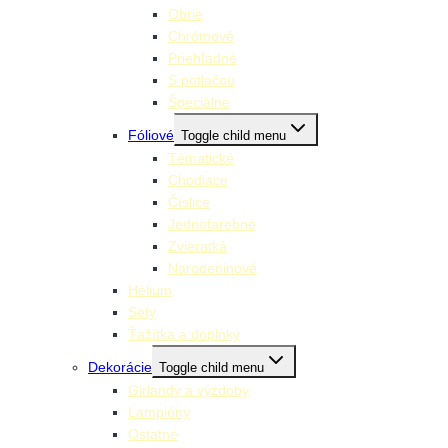
Obrie
Chrómové
Priehľadné
S potlačou
Špeciálne
Fóliové
Toggle child menu
Tématické
Chodiace
Číslice
Jednofarebné
Zvieratká
Narodeninové
Hélium
Sety
Ťažítka a doplnky
Dekorácie
Toggle child menu
Girlandy a výzdoby
Lampióny
Ostatné