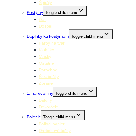
Špirály
Kostýmy
Toggle child menu
Deti
Dospelí
Doplnky ku kostýmom
Toggle child menu
Farby na tvár
Klobúky
Masky
Ostatné
Parochne
Škrabošky
Zbrane
1. narodeniny
Toggle child menu
Balóny
Dekorácie
Balenie
Toggle child menu
Baliaci papier
Darčekové tašky