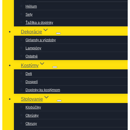
Hélium
Sety
Ťažítka a doplnky
Dekorácie
Girlandy a výzdoby
Lampióny
Ostatné
Kostýmy
Deti
Dospelí
Doplnky ku kostýmom
Stolovanie
Klobúčiky
Obrúsky
Obrusy