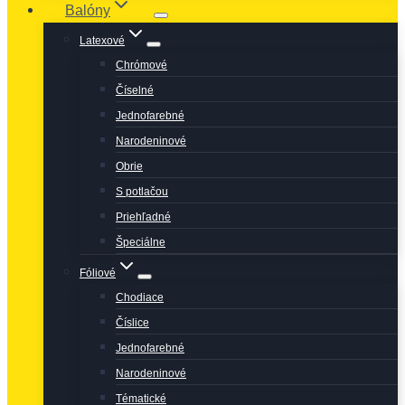
Balóny
Latexové
Chrómové
Číselné
Jednofarebné
Narodeninové
Obrie
S potlačou
Priehľadné
Špeciálne
Fóliové
Chodiace
Číslice
Jednofarebné
Narodeninové
Tématické