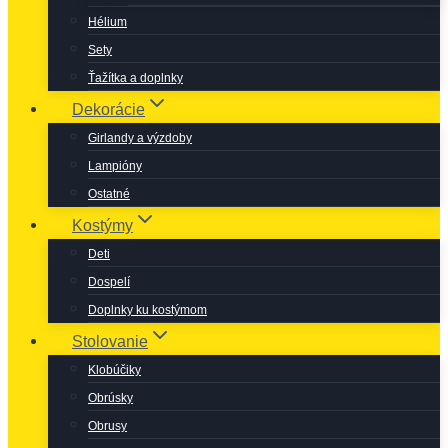
Hélium
Sety
Ťažítka a doplnky
Dekorácie
Girlandy a výzdoby
Lampióny
Ostatné
Kostýmy
Deti
Dospelí
Doplnky ku kostýmom
Stolovanie
Klobúčiky
Obrúsky
Obrusy