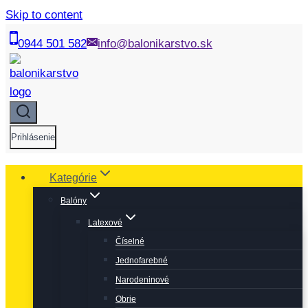
Skip to content
0944 501 582
info@balonikarstvo.sk
Prihlásenie
Kategórie
Balóny
Latexové
Číselné
Jednofarebné
Narodeninové
Obrie