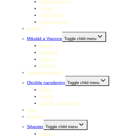
Spoločenské hry
Pexeso
Omaľovánky
Plyšové hračky
Konfety
Mikuláš a Vianoce
Toggle child menu
Balóny
Dekorácie
Doplnky
Kostýmy
Narodenie dieťaťa
Okrúhle narodeniny
Toggle child menu
Balóny
Sviečky
Doplnky a dekorácie
Retro
Šarkany
Silvester
Toggle child menu
Balóny