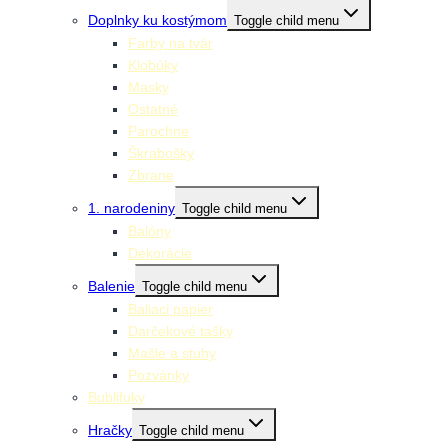
Doplnky ku kostýmom
Toggle child menu
Farby na tvár
Klobúky
Masky
Ostatné
Parochne
Škrabošky
Zbrane
1. narodeniny
Toggle child menu
Balóny
Dekorácie
Balenie
Toggle child menu
Baliaci papier
Darčekové tašky
Mašle a stuhy
Pozvánky
Bublifuky
Hračky
Toggle child menu