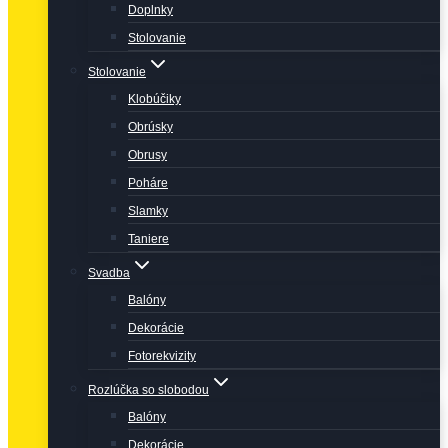
Doplnky
Stolovanie
Stolovanie
Klobúčiky
Obrúsky
Obrusy
Poháre
Slamky
Taniere
Svadba
Balóny
Dekorácie
Fotorekvizity
Rozlúčka so slobodou
Balóny
Dekorácie