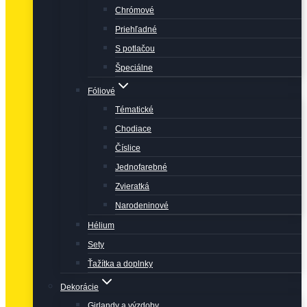
Chrómové
Priehľadné
S potlačou
Špeciálne
Fóliové
Tématické
Chodiace
Číslice
Jednofarebné
Zvieratká
Narodeninové
Hélium
Sety
Ťažítka a doplnky
Dekorácie
Girlandy a výzdoby