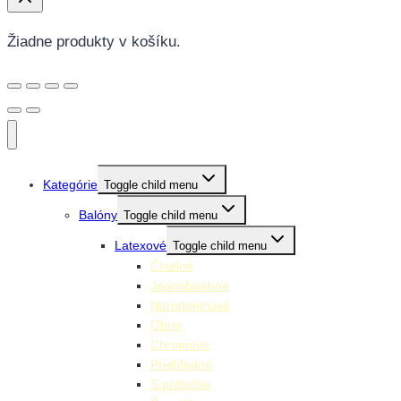
Žiadne produkty v košíku.
Kategórie
Toggle child menu
Balóny
Toggle child menu
Latexové
Toggle child menu
Číselné
Jednofarebné
Narodeninové
Obrie
Chrómové
Priehľadné
S potlačou