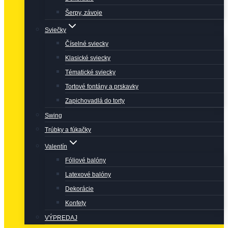
Šerpy, závoje
Sviečky
Číselné sviecky
Klasické sviecky
Tématické sviecky
Tortové fontány a prskavky
Zapichovadlá do torty
Swing
Trúbky a fúkačky
Valentín
Fóliové balóny
Latexové balóny
Dekorácie
Konfety
VÝPREDAJ