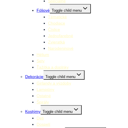
Špeciálne
Fóliové
Toggle child menu
Tématické
Chodiace
Číslice
Jednofarebné
Zvieratká
Narodeninové
Hélium
Sety
Ťažítka a doplnky
Dekorácie
Toggle child menu
Girlandy a výzdoby
Lampióny
Ostatné
Špirály
Kostýmy
Toggle child menu
Deti
Dospelí