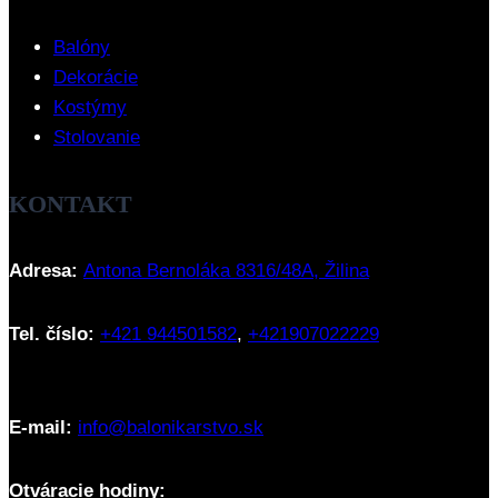
Balóny
Dekorácie
Kostýmy
Stolovanie
KONTAKT
Adresa:
Antona Bernoláka 8316/48A, Žilina
Tel. číslo:
+421 944501582
,
+421907022229
E-mail:
info@balonikarstvo.sk
Otváracie hodiny: