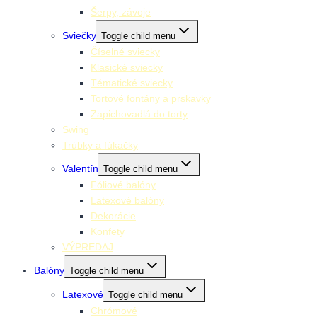
Šerpy, závoje
Sviečky
Toggle child menu
Číselné sviecky
Klasické sviecky
Tématické sviecky
Tortové fontány a prskavky
Zapichovadlá do torty
Swing
Trúbky a fúkačky
Valentín
Toggle child menu
Fóliové balóny
Latexové balóny
Dekorácie
Konfety
VÝPREDAJ
Balóny
Toggle child menu
Latexové
Toggle child menu
Chrómové