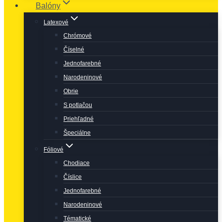
Balóny
Latexové
Chrómové
Číselné
Jednofarebné
Narodeninové
Obrie
S potlačou
Priehľadné
Špeciálne
Fóliové
Chodiace
Číslice
Jednofarebné
Narodeninové
Tématické