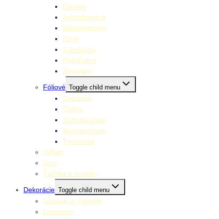
Číselné
Jednofarebné
Narodeninové
Obrie
S potlačou
Priehľadné
Špeciálne
Fóliové
Toggle child menu
Chodiace
Číslice
Jednofarebné
Narodeninové
Tématické
Hélium
Sety
Ťažítka a doplnky
Dekorácie
Toggle child menu
Girlandy a výzdoby
Lampióny