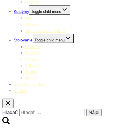
Ostatné
Kostýmy
Toggle child menu
Deti
Dospelí
Doplnky ku kostýmom
Stolovanie
Toggle child menu
Klobúčiky
Obrúsky
Obrusy
Poháre
Slamky
Taniere
Balónové výzdoby
Kontakt
Hľadať: