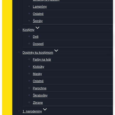
Lampióny
Ostatné
Špirály
Kostýmy
Deti
Dospelí
Doplnky ku kostýmom
Farby na tvár
Klobúky
Masky
Ostatné
Parochne
Škrabošky
Zbrane
1. narodeniny