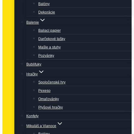
Balóny
Dekorácie
Balenie
Baliaci papier
Darčekové tašky
Mašle a stuhy
Pozvánky
Bublifuky
Hračky
Spoločenské hry
Pexeso
Omaľovánky
Plyšové hračky
Konfety
Mikuláš a Vianoce