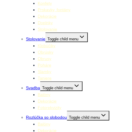
Konfety
Prskavky, fontány
Dekorácie
Doplnky
Stolovanie
Stolovanie
Toggle child menu
Klobúčiky
Obrúsky
Obrusy
Poháre
Slamky
Taniere
Svadba
Toggle child menu
Balóny
Dekorácie
Fotorekvizity
Rozlúčka so slobodou
Toggle child menu
Balóny
Dekorácie