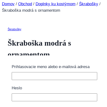
Domov
/
Obchod
/
Doplnky ku kostýmom
/
Škrabošky
/
Škraboška modrá s ornamentom
Škrabošky
Škraboška modrá s
ornamentom
Prihlasovacie meno alebo e-mailová adresa
4.50
€
Tovar momentálne nie je na sklade.
Heslo
Doprava zdarma nad 40€