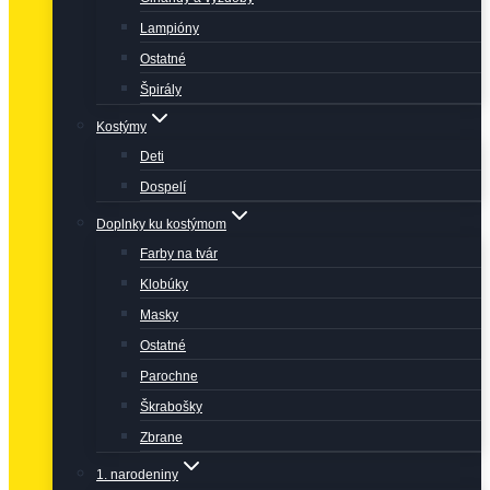
Lampióny
Ostatné
Špirály
Kostýmy
Deti
Dospelí
Doplnky ku kostýmom
Farby na tvár
Klobúky
Masky
Ostatné
Parochne
Škrabošky
Zbrane
1. narodeniny