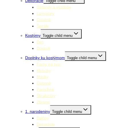
Dekorácie
Toggle child menu
Girlandy a výzdoby
Lampióny
Ostatné
Špirály
Kostýmy
Toggle child menu
Deti
Dospelí
Doplnky ku kostýmom
Toggle child menu
Farby na tvár
Klobúky
Masky
Ostatné
Parochne
Škrabošky
Zbrane
1. narodeniny
Toggle child menu
Balóny
Dekorácie