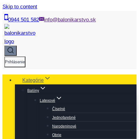
Skip to content
0944 501 582
info@balonikarstvo.sk
Prihlásenie
Kategórie
Balóny
Latexové
Číselné
Jednofarebné
Narodeninové
Obrie