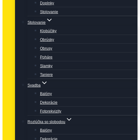
Doplnky
Stolovanie
Stolovanie
Klobúčiky
Obrúsky
Obrusy
Poháre
Slamky
Taniere
Svadba
Balóny
Dekorácie
Fotorekvizity
Rozlúčka so slobodou
Balóny
Dekorácie