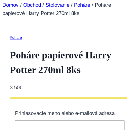
Domov
/
Obchod
/
Stolovanie
/
Poháre
/
Poháre
papierové Harry Potter 270ml 8ks
Poháre
Poháre papierové Harry
Potter 270ml 8ks
3.50
€
Tovar momentálne nie je na sklade.
Prihlasovacie meno alebo e-mailová adresa
Doprava zdarma nad 40€
Ďalšie informácie