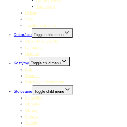
Narodeninové
Tématické
Hélium
Sety
Ťažítka a doplnky
Dekorácie
Toggle child menu
Girlandy a výzdoby
Lampióny
Ostatné
Kostýmy
Toggle child menu
Deti
Dospelí
Doplnky ku kostýmom
Stolovanie
Toggle child menu
Klobúčiky
Obrúsky
Obrusy
Poháre
Slamky