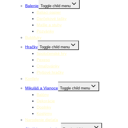
Balenie
Toggle child menu
Baliaci papier
Darčekové tašky
Mašle a stuhy
Pozvánky
Bublifuky
Hračky
Toggle child menu
Spoločenské hry
Pexeso
Omaľovánky
Plyšové hračky
Konfety
Mikuláš a Vianoce
Toggle child menu
Balóny
Dekorácie
Doplnky
Kostýmy
Narodenie dieťaťa