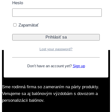
Heslo
Ďalšie informácie
Zapamätať
Téma
Harry Potter
Lost your password?
Don't have an account yet?
Sign up
Sme rodinná firma so zameraním na párty produkty.
Venujeme sa aj balónovým výzdobám s dovozom a
personalizácii balónov.