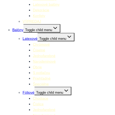
Latexové balóny
Dekorácie
Konfety
VÝPREDAJ
Balóny
Toggle child menu
Latexové
Toggle child menu
Chrómové
Číselné
Jednofarebné
Narodeninové
Obrie
S potlačou
Priehľadné
Špeciálne
Fóliové
Toggle child menu
Chodiace
Číslice
Jednofarebné