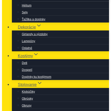
Hélium
Sety
Ťažítka a doplnky
Dekorácie
Girlandy a výzdoby
Lampióny
Ostatné
Kostýmy
Deti
Dospelí
Doplnky ku kostýmom
Stolovanie
Klobúčiky
Obrúsky
Obrusy