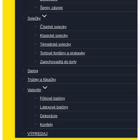
Šerpy, závoje
Sviečky
Číselné sviecky
Klasické sviecky
Tématické sviecky
Tortové fontány a prskavky
Zapichovadlá do torty
Swing
Trúbky a fúkačky
Valentín
Fóliové balóny
Latexové balóny
Dekorácie
Konfety
VÝPREDAJ