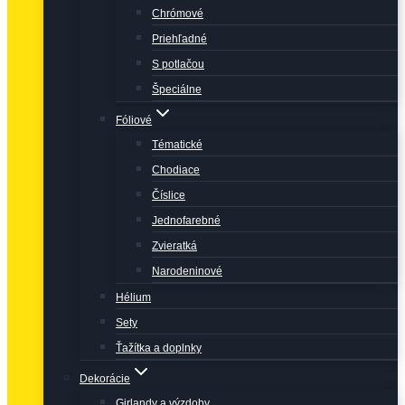
Chrómové
Priehľadné
S potlačou
Špeciálne
Fóliové
Tématické
Chodiace
Číslice
Jednofarebné
Zvieratká
Narodeninové
Hélium
Sety
Ťažítka a doplnky
Dekorácie
Girlandy a výzdoby