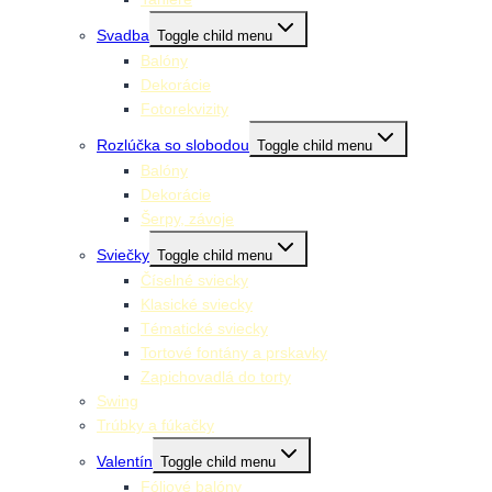
Svadba
Toggle child menu
Balóny
Dekorácie
Fotorekvizity
Rozlúčka so slobodou
Toggle child menu
Balóny
Dekorácie
Šerpy, závoje
Sviečky
Toggle child menu
Číselné sviecky
Klasické sviecky
Tématické sviecky
Tortové fontány a prskavky
Zapichovadlá do torty
Swing
Trúbky a fúkačky
Valentín
Toggle child menu
Fóliové balóny