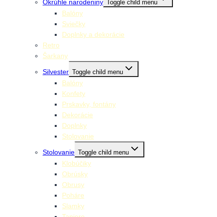
Okrúhle narodeniny
Toggle child menu
Balóny
Sviečky
Doplnky a dekorácie
Retro
Šarkany
Silvester
Toggle child menu
Balóny
Konfety
Prskavky, fontány
Dekorácie
Doplnky
Stolovanie
Stolovanie
Toggle child menu
Klobúčiky
Obrúsky
Obrusy
Poháre
Slamky
Taniere