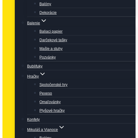
Balóny
Dekorácie
Balenie
Baliaci papier
Darčekové tašky
Mašle a stuhy
Pozvánky
Bublifuky
Hračky
Spoločenské hry
Pexeso
Omaľovánky
Plyšové hračky
Konfety
Mikuláš a Vianoce