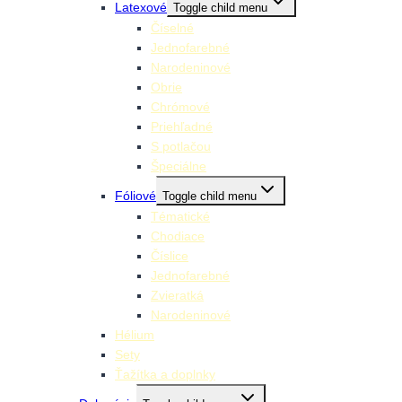
Latexové
Toggle child menu
Číselné
Jednofarebné
Narodeninové
Obrie
Chrómové
Priehľadné
S potlačou
Špeciálne
Fóliové
Toggle child menu
Tématické
Chodiace
Číslice
Jednofarebné
Zvieratká
Narodeninové
Hélium
Sety
Ťažítka a doplnky