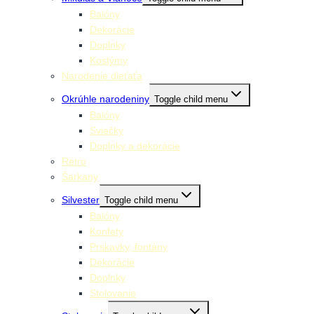
Balóny
Dekorácie
Doplnky
Kostýmy
Narodenie dieťaťa
Okrúhle narodeniny
Toggle child menu
Balóny
Sviečky
Doplnky a dekorácie
Retro
Šarkany
Silvester
Toggle child menu
Balóny
Konfety
Prskavky, fontány
Dekorácie
Doplnky
Stolovanie