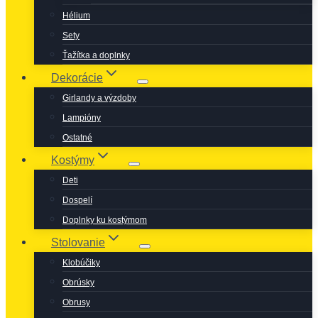
Hélium
Sety
Ťažítka a doplnky
Dekorácie
Girlandy a výzdoby
Lampióny
Ostatné
Kostýmy
Deti
Dospelí
Doplnky ku kostýmom
Stolovanie
Klobúčiky
Obrúsky
Obrusy