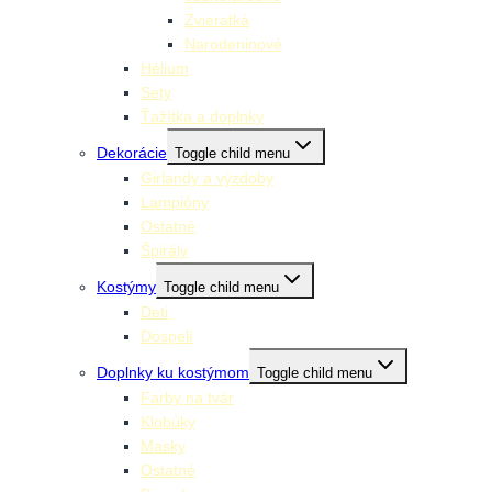
Zvieratká
Narodeninové
Hélium
Sety
Ťažítka a doplnky
Dekorácie
Toggle child menu
Girlandy a výzdoby
Lampióny
Ostatné
Špirály
Kostýmy
Toggle child menu
Deti
Dospelí
Doplnky ku kostýmom
Toggle child menu
Farby na tvár
Klobúky
Masky
Ostatné