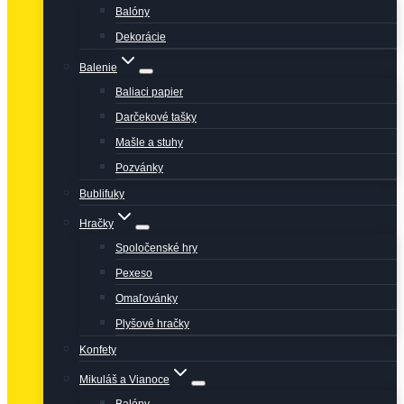
Balóny
Dekorácie
Balenie
Baliaci papier
Darčekové tašky
Mašle a stuhy
Pozvánky
Bublifuky
Hračky
Spoločenské hry
Pexeso
Omaľovánky
Plyšové hračky
Konfety
Mikuláš a Vianoce