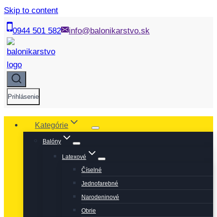
Skip to content
0944 501 582
info@balonikarstvo.sk
Prihlásenie
Kategórie
Balóny
Latexové
Číselné
Jednofarebné
Narodeninové
Obrie