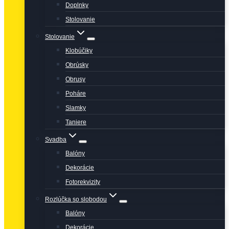
Doplnky
Stolovanie
Stolovanie
Klobúčiky
Obrúsky
Obrusy
Poháre
Slamky
Taniere
Svadba
Balóny
Dekorácie
Fotorekvizity
Rozlúčka so slobodou
Balóny
Dekorácie