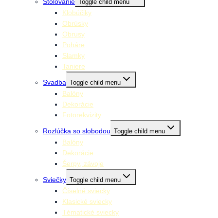
Stolovanie
Toggle child menu
Klobúčiky
Obrúsky
Obrusy
Poháre
Slamky
Taniere
Svadba
Toggle child menu
Balóny
Dekorácie
Fotorekvizity
Rozlúčka so slobodou
Toggle child menu
Balóny
Dekorácie
Šerpy, závoje
Sviečky
Toggle child menu
Číselné sviecky
Klasické sviecky
Tématické sviecky