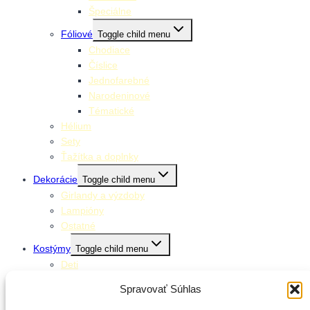
Špeciálne
Fóliové
Toggle child menu
Chodiace
Číslice
Jednofarebné
Narodeninové
Tématické
Hélium
Sety
Ťažítka a doplnky
Dekorácie
Toggle child menu
Girlandy a výzdoby
Lampióny
Ostatné
Kostýmy
Toggle child menu
Deti
Dospelí
Spravovať Súhlas
Doplnky ku kostýmom