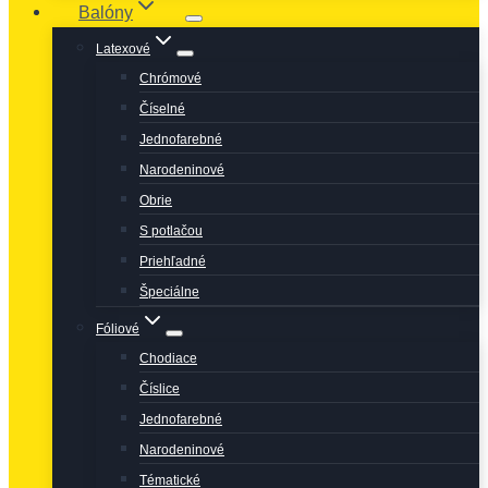
Balóny
Latexové
Chrómové
Číselné
Jednofarebné
Narodeninové
Obrie
S potlačou
Priehľadné
Špeciálne
Fóliové
Chodiace
Číslice
Jednofarebné
Narodeninové
Tématické