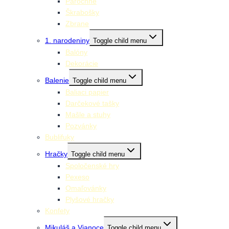
Parochne
Škrabošky
Zbrane
1. narodeniny
Toggle child menu
Balóny
Dekorácie
Balenie
Toggle child menu
Baliaci papier
Darčekové tašky
Mašle a stuhy
Pozvánky
Bublifuky
Hračky
Toggle child menu
Spoločenské hry
Pexeso
Omaľovánky
Plyšové hračky
Konfety
Mikuláš a Vianoce
Toggle child menu