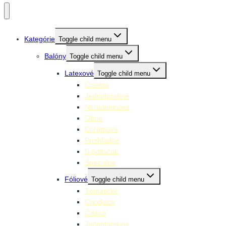
Kategórie
Toggle child menu
Balóny
Toggle child menu
Latexové
Toggle child menu
Číselné
Jednofarebné
Narodeninové
Obrie
Chrómové
Priehľadné
S potlačou
Špeciálne
Fóliové
Toggle child menu
Tématické
Chodiace
Číslice
Jednofarebné