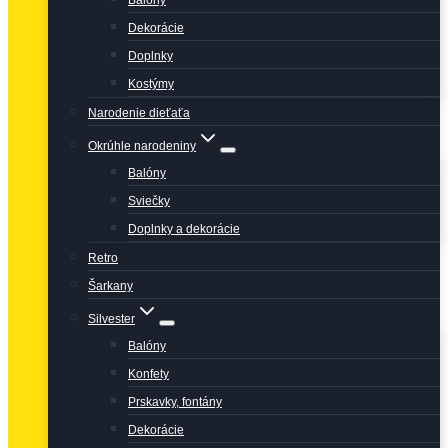
Balóny
Dekorácie
Doplnky
Kostýmy
Narodenie dieťaťa
Okrúhle narodeniny
Balóny
Sviečky
Doplnky a dekorácie
Retro
Šarkany
Silvester
Balóny
Konfety
Prskavky, fontány
Dekorácie