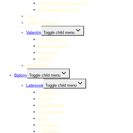
Tortové fontány a prskavky
Zapichovadlá do torty
Swing
Trúbky a fúkačky
Valentín
Toggle child menu
Fóliové balóny
Latexové balóny
Dekorácie
Konfety
VÝPREDAJ
Balóny
Toggle child menu
Latexové
Toggle child menu
Chrómové
Číselné
Jednofarebné
Narodeninové
Obrie
S potlačou
Priehľadné