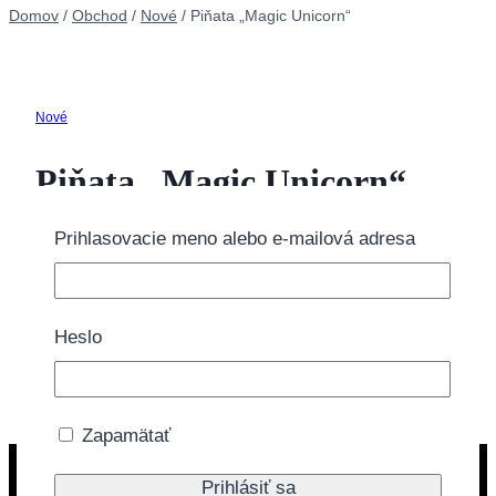
Domov
/
Obchod
/
Nové
/
Piňata „Magic Unicorn“
Nové
Piňata „Magic Unicorn“
Prihlasovacie meno alebo e-mailová adresa
22.00
€
Tovar momentálne nie je na sklade.
Heslo
Doprava zdarma nad 40€
Zapamätať