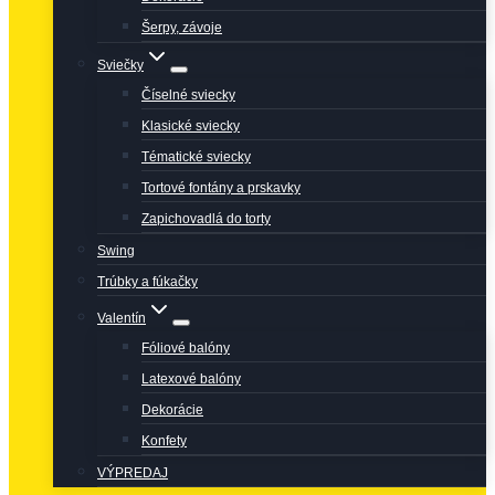
Šerpy, závoje
Sviečky
Číselné sviecky
Klasické sviecky
Tématické sviecky
Tortové fontány a prskavky
Zapichovadlá do torty
Swing
Trúbky a fúkačky
Valentín
Fóliové balóny
Latexové balóny
Dekorácie
Konfety
VÝPREDAJ