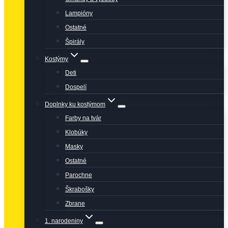
Lampióny
Ostatné
Špirály
Kostýmy
Deti
Dospelí
Doplnky ku kostýmom
Farby na tvár
Klobúky
Masky
Ostatné
Parochne
Škrabošky
Zbrane
1. narodeniny