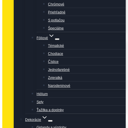
Chrómové
Priehľadné
S potlačou
Špeciálne
Fóliové
Tématické
Chodiace
Číslice
Jednofarebné
Zvieratká
Narodeninové
Hélium
Sety
Ťažítka a doplnky
Dekorácie
Girlandy a výzdoby