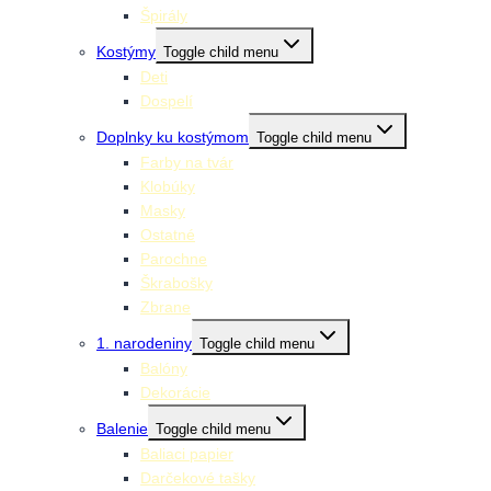
Špirály
Kostýmy
Toggle child menu
Deti
Dospelí
Doplnky ku kostýmom
Toggle child menu
Farby na tvár
Klobúky
Masky
Ostatné
Parochne
Škrabošky
Zbrane
1. narodeniny
Toggle child menu
Balóny
Dekorácie
Balenie
Toggle child menu
Baliaci papier
Darčekové tašky