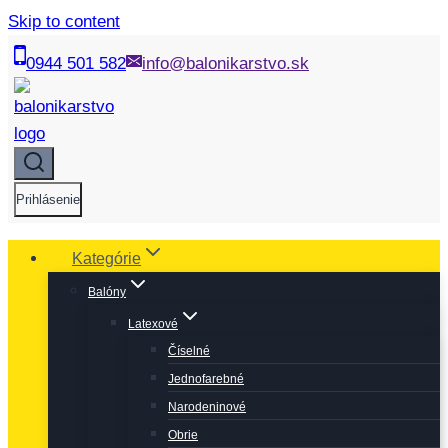
Skip to content
0944 501 582
info@balonikarstvo.sk
Prihlásenie
Kategórie
Balóny
Latexové
Číselné
Jednofarebné
Narodeninové
Obrie