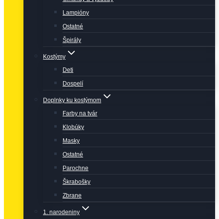
Lampióny
Ostatné
Špirály
Kostýmy
Deti
Dospelí
Doplnky ku kostýmom
Farby na tvár
Klobúky
Masky
Ostatné
Parochne
Škrabošky
Zbrane
1. narodeniny