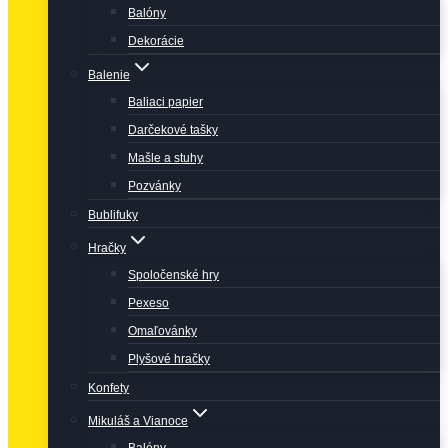
Balóny
Dekorácie
Balenie
Baliaci papier
Darčekové tašky
Mašle a stuhy
Pozvánky
Bublifuky
Hračky
Spoločenské hry
Pexeso
Omaľovánky
Plyšové hračky
Konfety
Mikuláš a Vianoce