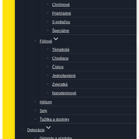
Chrómové
Priehľadné
S potlačou
Špeciálne
Fóliové
Tématické
Chodiace
Číslice
Jednofarebné
Zvieratká
Narodeninové
Hélium
Sety
Ťažítka a doplnky
Dekorácie
Girlandy a výzdoby