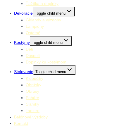
Ťažítka a doplnky
Dekorácie
Toggle child menu
Girlandy a výzdoby
Lampióny
Ostatné
Kostýmy
Toggle child menu
Deti
Dospelí
Doplnky ku kostýmom
Stolovanie
Toggle child menu
Klobúčiky
Obrúsky
Obrusy
Poháre
Slamky
Taniere
Balónové výzdoby
Kontakt