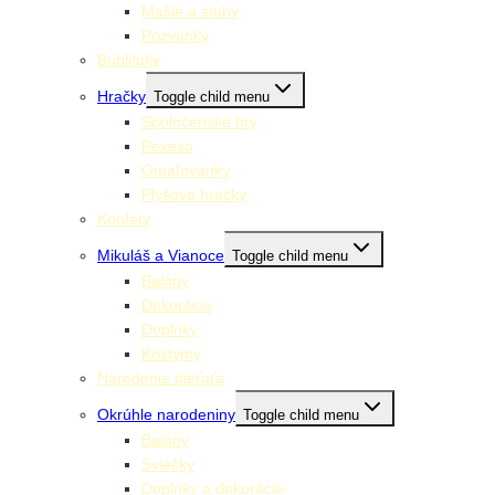
Mašle a stuhy
Pozvánky
Bublifuky
Hračky
Toggle child menu
Spoločenské hry
Pexeso
Omaľovánky
Plyšové hračky
Konfety
Mikuláš a Vianoce
Toggle child menu
Balóny
Dekorácie
Doplnky
Kostýmy
Narodenie dieťaťa
Okrúhle narodeniny
Toggle child menu
Balóny
Sviečky
Doplnky a dekorácie