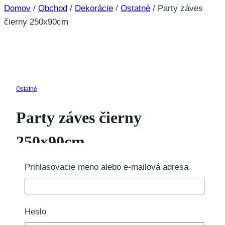
Domov
/
Obchod
/
Dekorácie
/
Ostatné
/
Party záves
čierny 250x90cm
Ostatné
Party záves čierny
250x90cm
Prihlasovacie meno alebo e-mailová adresa
6.95
€
1 na sklade
Heslo
množstvo Party záves čierny 250x90cm