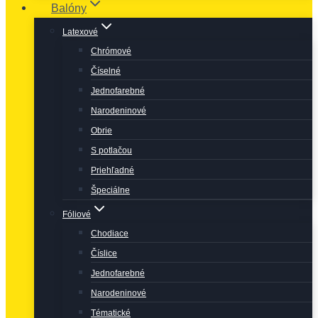
Balóny
Latexové
Chrómové
Číselné
Jednofarebné
Narodeninové
Obrie
S potlačou
Priehľadné
Špeciálne
Fóliové
Chodiace
Číslice
Jednofarebné
Narodeninové
Tématické