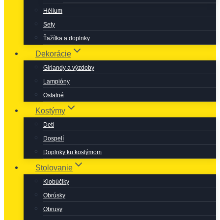
Hélium
Sety
Ťažítka a doplnky
Dekorácie
Girlandy a výzdoby
Lampióny
Ostatné
Kostýmy
Deti
Dospelí
Doplnky ku kostýmom
Stolovanie
Klobúčiky
Obrúsky
Obrusy