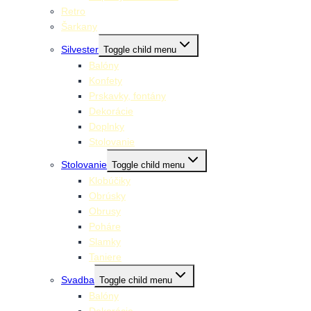
Retro
Šarkany
Silvester
Toggle child menu
Balóny
Konfety
Prskavky, fontány
Dekorácie
Doplnky
Stolovanie
Stolovanie
Toggle child menu
Klobúčiky
Obrúsky
Obrusy
Poháre
Slamky
Taniere
Svadba
Toggle child menu
Balóny
Dekorácie