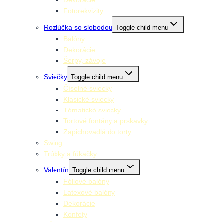
Fotorekvizity
Rozlúčka so slobodou
Toggle child menu
Balóny
Dekorácie
Šerpy, závoje
Sviečky
Toggle child menu
Číselné sviecky
Klasické sviecky
Tématické sviecky
Tortové fontány a prskavky
Zapichovadlá do torty
Swing
Trúbky a fúkačky
Valentín
Toggle child menu
Fóliové balóny
Latexové balóny
Dekorácie
Konfety