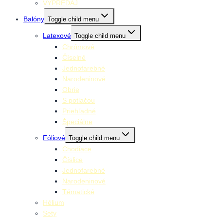
VÝPREDAJ
Balóny
Toggle child menu
Latexové
Toggle child menu
Chrómové
Číselné
Jednofarebné
Narodeninové
Obrie
S potlačou
Priehľadné
Špeciálne
Fóliové
Toggle child menu
Chodiace
Číslice
Jednofarebné
Narodeninové
Tématické
Hélium
Sety