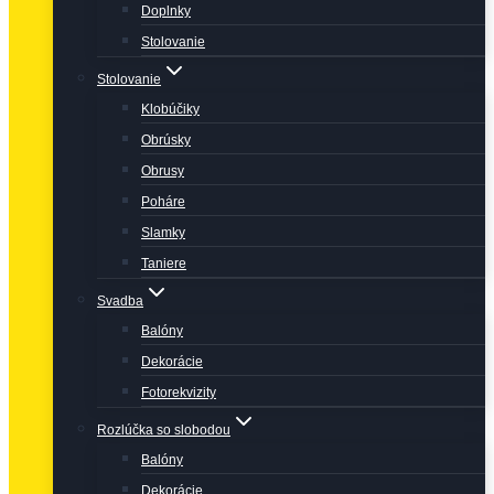
Doplnky
Stolovanie
Stolovanie
Klobúčiky
Obrúsky
Obrusy
Poháre
Slamky
Taniere
Svadba
Balóny
Dekorácie
Fotorekvizity
Rozlúčka so slobodou
Balóny
Dekorácie