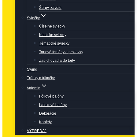
Šerpy, závoje
Sviečky
Číselné sviecky
Klasické sviecky
Tématické sviecky
Tortové fontány a prskavky
Zapichovadlá do torty
Swing
Trúbky a fúkačky
Valentín
Fóliové balóny
Latexové balóny
Dekorácie
Konfety
VÝPREDAJ