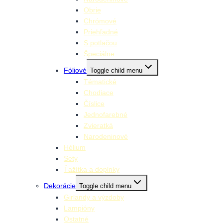
Obrie
Chrómové
Priehľadné
S potlačou
Špeciálne
Fóliové
Toggle child menu
Tématické
Chodiace
Číslice
Jednofarebné
Zvieratká
Narodeninové
Hélium
Sety
Ťažítka a doplnky
Dekorácie
Toggle child menu
Girlandy a výzdoby
Lampióny
Ostatné