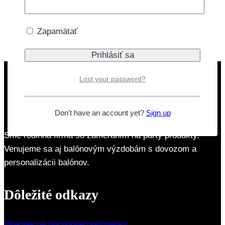
Pridať do košíka
Doprava zdarma nad 40€
Zapamätať
Lost your password?
Don't have an account yet?
Sign up
Sme rodinná firma so zameraním na párty produkty.
Venujeme sa aj balónovým výzdobám s dovozom a
personalizácii balónov.
Dôležité odkazy
Všeobecné obchodné podmienky