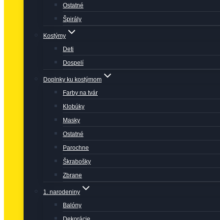
Ostatné
Špirály
Kostýmy
Deti
Dospelí
Doplnky ku kostýmom
Farby na tvár
Klobúky
Masky
Ostatné
Parochne
Škrabošky
Zbrane
1. narodeniny
Balóny
Dekorácie