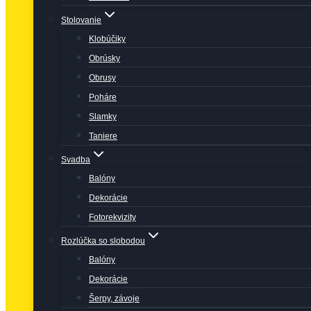
Stolovanie
Klobúčiky
Obrúsky
Obrusy
Poháre
Slamky
Taniere
Svadba
Balóny
Dekorácie
Fotorekvizity
Rozlúčka so slobodou
Balóny
Dekorácie
Šerpy, závoje