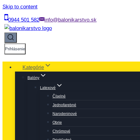
Skip to content
0944 501 582
info@balonikarstvo.sk
Prihlásenie
Kategórie
Balóny
Latexové
Číselné
Jednofarebné
Narodeninové
Obrie
Chrómové