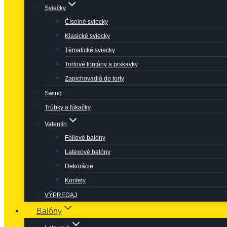
Sviečky
Číselné sviecky
Klasické sviecky
Tématické sviecky
Tortové fontány a prskavky
Zapichovadlá do torty
Swing
Trúbky a fúkačky
Valentín
Fóliové balóny
Latexové balóny
Dekorácie
Konfety
VÝPREDAJ
Balóny