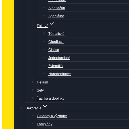
Priehľadné
S potlačou
Špeciálne
Fóliové
Tématické
Chodiace
Číslice
Jednofarebné
Zvieratká
Narodeninové
Hélium
Sety
Ťažítka a doplnky
Dekorácie
Girlandy a výzdoby
Lampióny