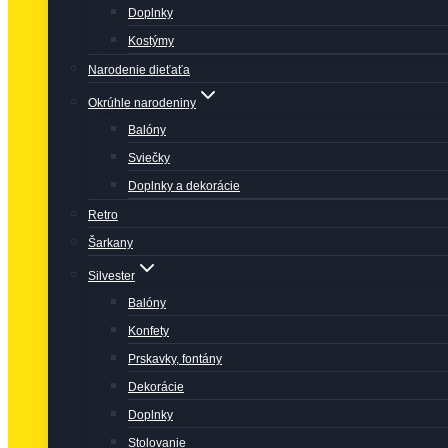
Doplnky
Kostýmy
Narodenie dieťaťa
Okrúhle narodeniny
Balóny
Sviečky
Doplnky a dekorácie
Retro
Šarkany
Silvester
Balóny
Konfety
Prskavky, fontány
Dekorácie
Doplnky
Stolovanie