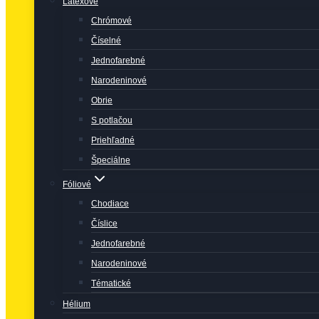
Latexové
Chrómové
Číselné
Jednofarebné
Narodeninové
Obrie
S potlačou
Priehľadné
Špeciálne
Fóliové
Chodiace
Číslice
Jednofarebné
Narodeninové
Tématické
Hélium