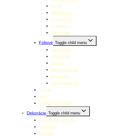
Obrie
Chrómové
Priehľadné
S potlačou
Špeciálne
Fóliové
Toggle child menu
Tématické
Chodiace
Číslice
Jednofarebné
Zvieratká
Narodeninové
Hélium
Sety
Ťažítka a doplnky
Dekorácie
Toggle child menu
Girlandy a výzdoby
Lampióny
Ostatné