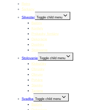
Retro
Šarkany
Silvester
Toggle child menu
Balóny
Konfety
Prskavky, fontány
Dekorácie
Doplnky
Stolovanie
Stolovanie
Toggle child menu
Klobúčiky
Obrúsky
Obrusy
Poháre
Slamky
Taniere
Svadba
Toggle child menu
Balóny
Dekorácie