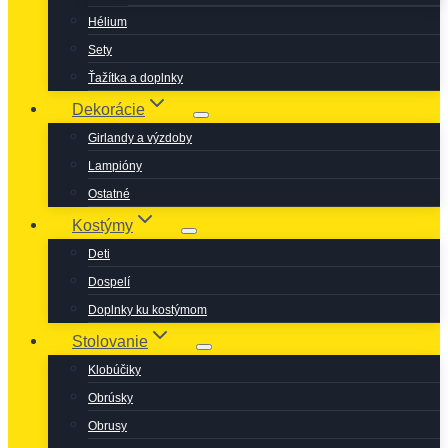
Hélium
Sety
Ťažítka a doplnky
Dekorácie
Girlandy a výzdoby
Lampióny
Ostatné
Kostýmy
Deti
Dospelí
Doplnky ku kostýmom
Stolovanie
Klobúčiky
Obrúsky
Obrusy