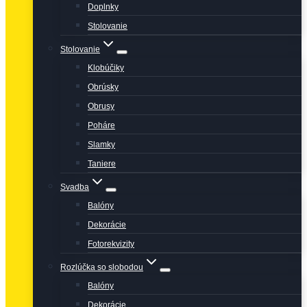
Doplnky
Stolovanie
Stolovanie
Klobúčiky
Obrúsky
Obrusy
Poháre
Slamky
Taniere
Svadba
Balóny
Dekorácie
Fotorekvizity
Rozlúčka so slobodou
Balóny
Dekorácie