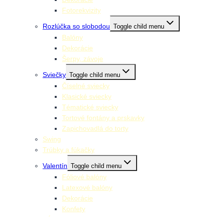
Fotorekvizity
Rozlúčka so slobodou
Toggle child menu
Balóny
Dekorácie
Šerpy, závoje
Sviečky
Toggle child menu
Číselné sviecky
Klasické sviecky
Tématické sviecky
Tortové fontány a prskavky
Zapichovadlá do torty
Swing
Trúbky a fúkačky
Valentín
Toggle child menu
Fóliové balóny
Latexové balóny
Dekorácie
Konfety