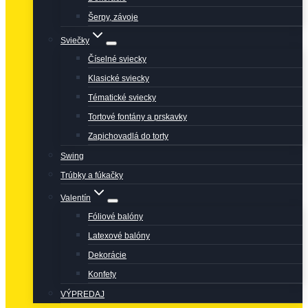
Šerpy, závoje
Sviečky
Číselné sviecky
Klasické sviecky
Tématické sviecky
Tortové fontány a prskavky
Zapichovadlá do torty
Swing
Trúbky a fúkačky
Valentín
Fóliové balóny
Latexové balóny
Dekorácie
Konfety
VÝPREDAJ