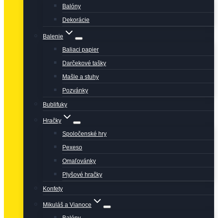
Balóny
Dekorácie
Balenie
Baliaci papier
Darčekové tašky
Mašle a stuhy
Pozvánky
Bublifuky
Hračky
Spoločenské hry
Pexeso
Omaľovánky
Plyšové hračky
Konfety
Mikuláš a Vianoce