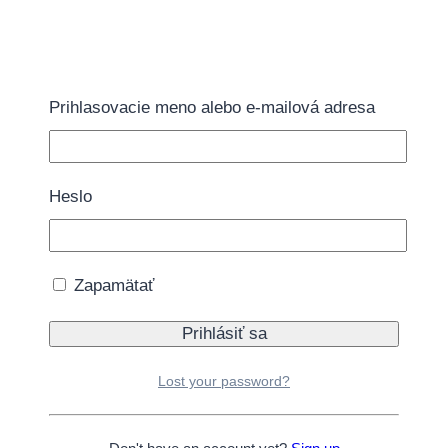
Prihlasovacie meno alebo e-mailová adresa
Klobúčiky
Heslo
Párty klobúčik Vesmír
Zapamätať
0.45
€
Vyfarbite svoj vlastný klobúčik
29 na sklade
Lost your password?
množstvo Párty klobúčik Vesmír