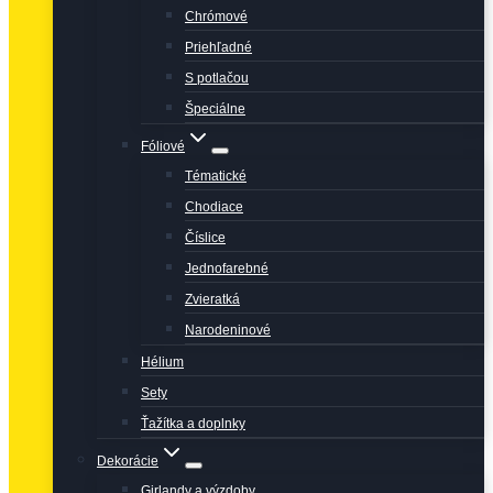
Chrómové
Priehľadné
S potlačou
Špeciálne
Fóliové
Tématické
Chodiace
Číslice
Jednofarebné
Zvieratká
Narodeninové
Hélium
Sety
Ťažítka a doplnky
Dekorácie
Girlandy a výzdoby