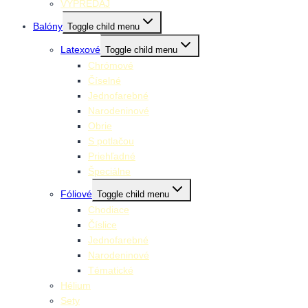
VÝPREDAJ
Balóny
Toggle child menu
Latexové
Toggle child menu
Chrómové
Číselné
Jednofarebné
Narodeninové
Obrie
S potlačou
Priehľadné
Špeciálne
Fóliové
Toggle child menu
Chodiace
Číslice
Jednofarebné
Narodeninové
Tématické
Hélium
Sety