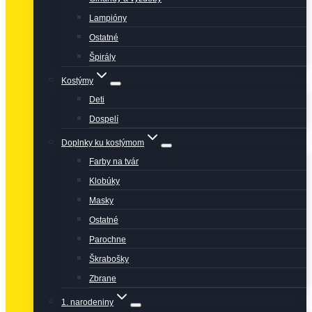
Lampióny
Ostatné
Špirály
Kostýmy
Deti
Dospelí
Doplnky ku kostýmom
Farby na tvár
Klobúky
Masky
Ostatné
Parochne
Škrabošky
Zbrane
1. narodeniny