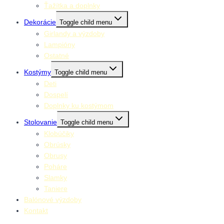
Ťažítka a doplnky
Dekorácie
Toggle child menu
Girlandy a výzdoby
Lampióny
Ostatné
Kostýmy
Toggle child menu
Deti
Dospelí
Doplnky ku kostýmom
Stolovanie
Toggle child menu
Klobúčiky
Obrúsky
Obrusy
Poháre
Slamky
Taniere
Balónové výzdoby
Kontakt