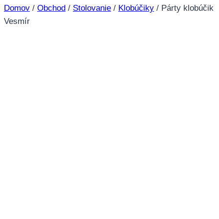
Domov
/
Obchod
/
Stolovanie
/
Klobúčiky
/
Párty klobúčik
Vesmír