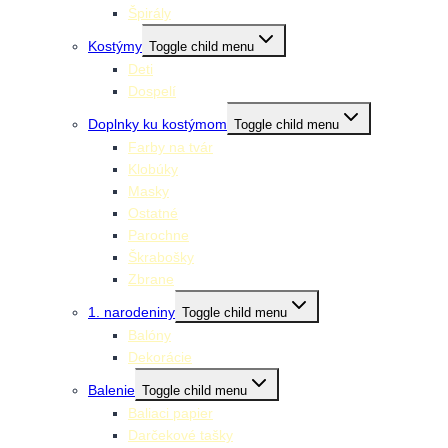
Špirály
Kostýmy
Toggle child menu
Deti
Dospelí
Doplnky ku kostýmom
Toggle child menu
Farby na tvár
Klobúky
Masky
Ostatné
Parochne
Škrabošky
Zbrane
1. narodeniny
Toggle child menu
Balóny
Dekorácie
Balenie
Toggle child menu
Baliaci papier
Darčekové tašky