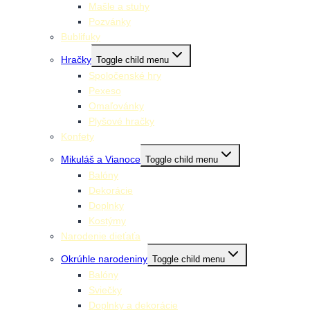
Mašle a stuhy
Pozvánky
Bublifuky
Hračky
Toggle child menu
Spoločenské hry
Pexeso
Omaľovánky
Plyšové hračky
Konfety
Mikuláš a Vianoce
Toggle child menu
Balóny
Dekorácie
Doplnky
Kostýmy
Narodenie dieťaťa
Okrúhle narodeniny
Toggle child menu
Balóny
Sviečky
Doplnky a dekorácie