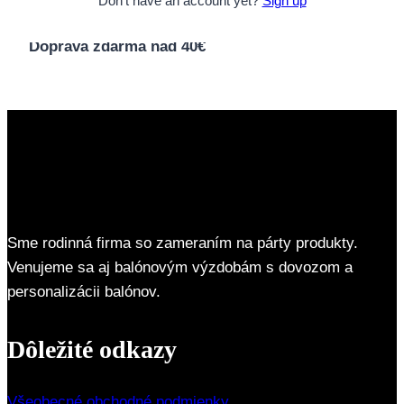
Don't have an account yet?
Sign up
Pridať do košíka
Doprava zdarma nad 40€
Sme rodinná firma so zameraním na párty produkty.
Venujeme sa aj balónovým výzdobám s dovozom a
personalizácii balónov.
Dôležité odkazy
Všeobecné obchodné podmienky