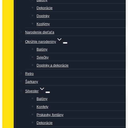
Balóny
Dekorácie
Doplnky
Kostýmy
Narodenie dieťaťa
Okrúhle narodeniny
Balóny
Sviečky
Doplnky a dekorácie
Retro
Šarkany
Silvester
Balóny
Konfety
Prskavky, fontány
Dekorácie