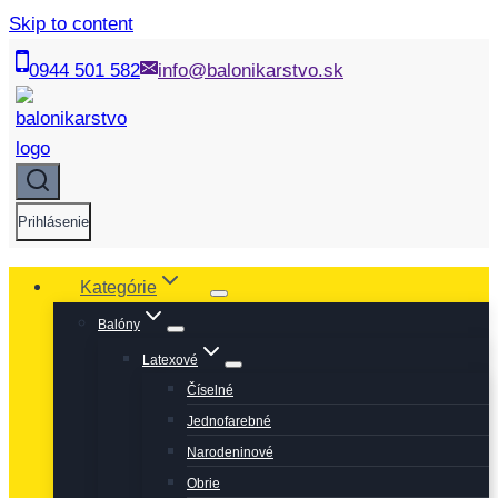
Skip to content
0944 501 582
info@balonikarstvo.sk
Prihlásenie
Kategórie
Balóny
Latexové
Číselné
Jednofarebné
Narodeninové
Obrie