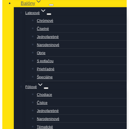
Balóny
Latexové
Chrómové
Číselné
Jednofarebné
Narodeninové
Obrie
S potlačou
Priehľadné
Špeciálne
Fóliové
Chodiace
Číslice
Jednofarebné
Narodeninové
Tématické