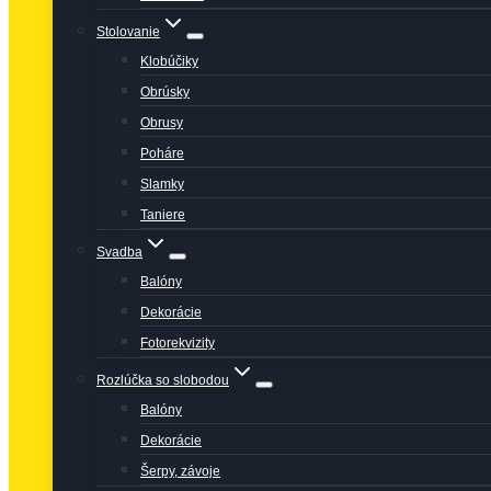
Stolovanie
Klobúčiky
Obrúsky
Obrusy
Poháre
Slamky
Taniere
Svadba
Balóny
Dekorácie
Fotorekvizity
Rozlúčka so slobodou
Balóny
Dekorácie
Šerpy, závoje