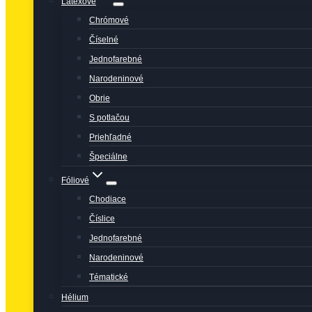
Latexové
Chrómové
Číselné
Jednofarebné
Narodeninové
Obrie
S potlačou
Priehľadné
Špeciálne
Fóliové
Chodiace
Číslice
Jednofarebné
Narodeninové
Tématické
Hélium