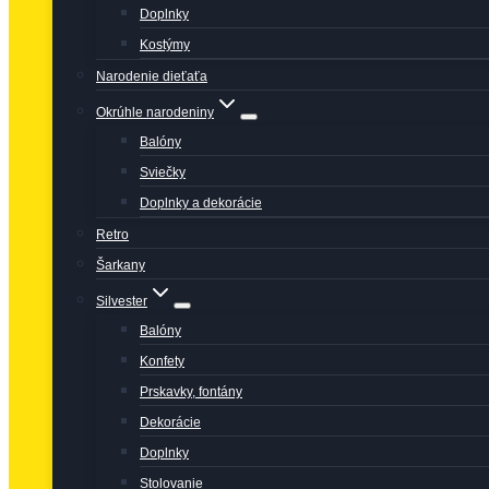
Doplnky
Kostýmy
Narodenie dieťaťa
Okrúhle narodeniny
Balóny
Sviečky
Doplnky a dekorácie
Retro
Šarkany
Silvester
Balóny
Konfety
Prskavky, fontány
Dekorácie
Doplnky
Stolovanie