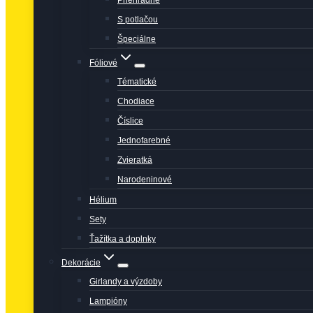
Priehľadné
S potlačou
Špeciálne
Fóliové
Tématické
Chodiace
Číslice
Jednofarebné
Zvieratká
Narodeninové
Hélium
Sety
Ťažítka a doplnky
Dekorácie
Girlandy a výzdoby
Lampióny