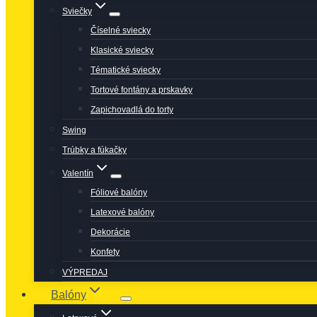
Sviečky
Číselné sviecky
Klasické sviecky
Tématické sviecky
Tortové fontány a prskavky
Zapichovadlá do torty
Swing
Trúbky a fúkačky
Valentín
Fóliové balóny
Latexové balóny
Dekorácie
Konfety
VÝPREDAJ
Balóny