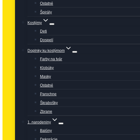
Ostatné
Špirály
Kostýmy
Deti
Dospelí
Doplnky ku kostýmom
Farby na tvár
Klobúky
Masky
Ostatné
Parochne
Škrabošky
Zbrane
1. narodeniny
Balóny
Dekorácie