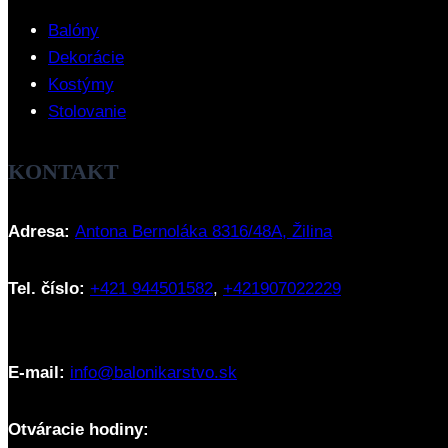
Balóny
Dekorácie
Kostýmy
Stolovanie
KONTAKT
Adresa:
Antona Bernoláka 8316/48A, Žilina
Tel. číslo:
+421 944501582
,
+421907022229
E-mail:
info@balonikarstvo.sk
Otváracie hodiny: