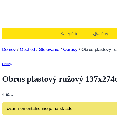
Kategórie
Balóny
Domov
/
Obchod
/
Stolovanie
/
Obrusy
/
Obrus plastový r
Obrusy
Obrus plastový ružový 137x27
4.95
€
Tovar momentálne nie je na sklade.