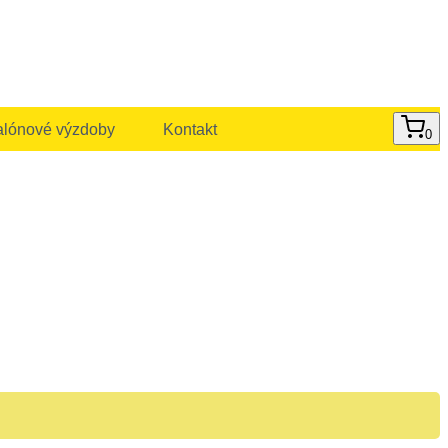
alónové výzdoby
Kontakt
0