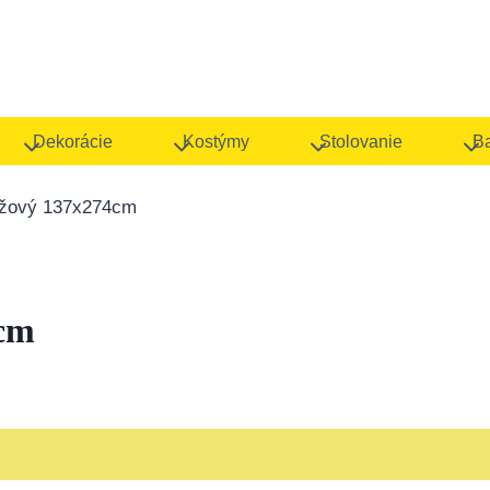
Dekorácie
Kostýmy
Stolovanie
B
užový 137x274cm
4cm