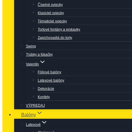
Číselné sviecky
Klasické sviecky
Tématické sviecky
Tortové fontány a prskavky
Zapichovadlá do torty
Swing
Trúbky a fúkačky
Valentín
Fóliové balóny
Latexové balóny
Dekorácie
Konfety
VÝPREDAJ
Balóny
Latexové