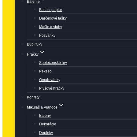
Balenie
Baliaci papier
Darčekové tašky
Mašle a stuhy
Pozvánky
Bublifuky
Hračky
Spoločenské hry
Pexeso
Omaľovánky
Plyšové hračky
Konfety
Mikuláš a Vianoce
Balóny
Dekorácie
Doplnky