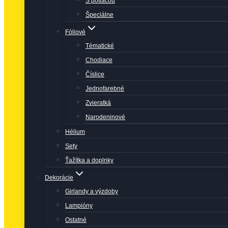
S potlačou
Špeciálne
Fóliové
Tématické
Chodiace
Číslice
Jednofarebné
Zvieratká
Narodeninové
Hélium
Sety
Ťažítka a doplnky
Dekorácie
Girlandy a výzdoby
Lampióny
Ostatné