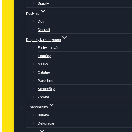
Špirály
Kostýmy
Deti
Dospelí
Doplnky ku kostýmom
Farby na tvár
Klobúky
Masky
Ostatné
Parochne
Škrabošky
Zbrane
1. narodeniny
Balóny
Dekorácie