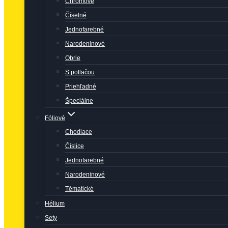
Chrómové
Číselné
Jednofarebné
Narodeninové
Obrie
S potlačou
Priehľadné
Špeciálne
Fóliové
Chodiace
Číslice
Jednofarebné
Narodeninové
Tématické
Hélium
Sety