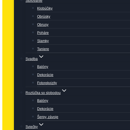
Stolovanie
Klobúčiky
Obrúsky
Obrusy
Poháre
Slamky
Taniere
Svadba
Balóny
Dekorácie
Fotorekvizity
Rozlúčka so slobodou
Balóny
Dekorácie
Šerpy, závoje
Sviečky