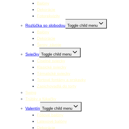
Balóny
Dekorácie
Fotorekvizity
Rozlúčka so slobodou
Toggle child menu
Balóny
Dekorácie
Šerpy, závoje
Sviečky
Toggle child menu
Číselné sviecky
Klasické sviecky
Tématické sviecky
Tortové fontány a prskavky
Zapichovadlá do torty
Swing
Trúbky a fúkačky
Valentín
Toggle child menu
Fóliové balóny
Latexové balóny
Dekorácie