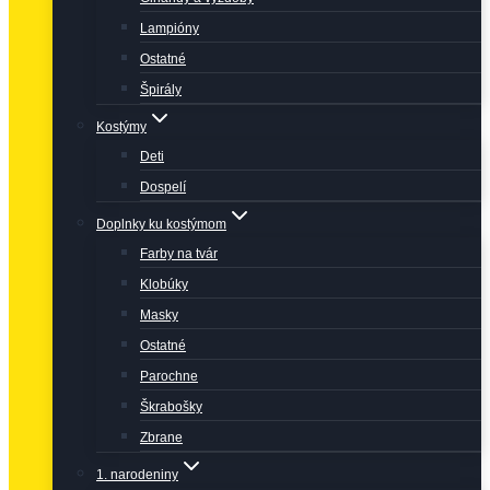
Lampióny
Ostatné
Špirály
Kostýmy
Deti
Dospelí
Doplnky ku kostýmom
Farby na tvár
Klobúky
Masky
Ostatné
Parochne
Škrabošky
Zbrane
1. narodeniny