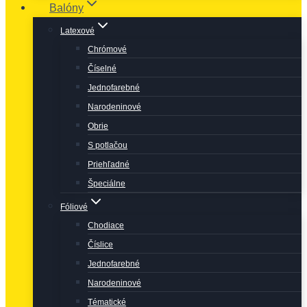
Balóny
Latexové
Chrómové
Číselné
Jednofarebné
Narodeninové
Obrie
S potlačou
Priehľadné
Špeciálne
Fóliové
Chodiace
Číslice
Jednofarebné
Narodeninové
Tématické