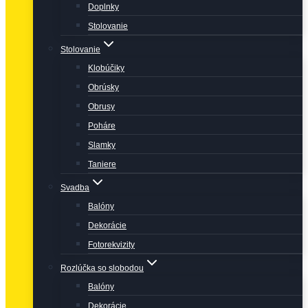
Doplnky
Stolovanie
Stolovanie
Klobúčiky
Obrúsky
Obrusy
Poháre
Slamky
Taniere
Svadba
Balóny
Dekorácie
Fotorekvizity
Rozlúčka so slobodou
Balóny
Dekorácie