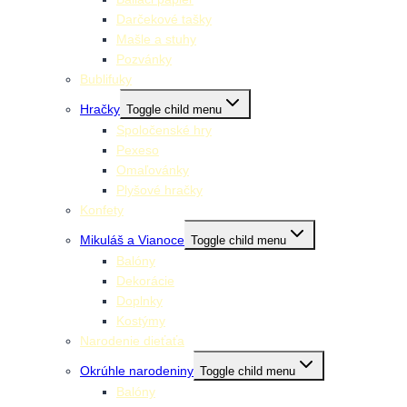
Darčekové tašky
Mašle a stuhy
Pozvánky
Bublifuky
Hračky
Toggle child menu
Spoločenské hry
Pexeso
Omaľovánky
Plyšové hračky
Konfety
Mikuláš a Vianoce
Toggle child menu
Balóny
Dekorácie
Doplnky
Kostýmy
Narodenie dieťaťa
Okrúhle narodeniny
Toggle child menu
Balóny