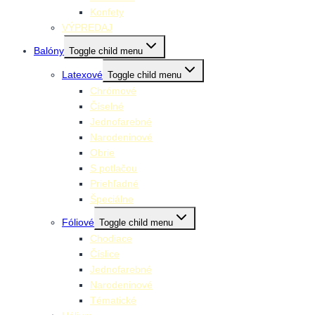
Konfety
VÝPREDAJ
Balóny
Toggle child menu
Latexové
Toggle child menu
Chrómové
Číselné
Jednofarebné
Narodeninové
Obrie
S potlačou
Priehľadné
Špeciálne
Fóliové
Toggle child menu
Chodiace
Číslice
Jednofarebné
Narodeninové
Tématické