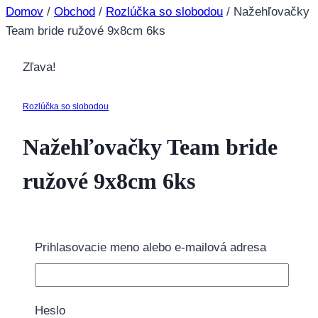
Domov
/
Obchod
/
Rozlúčka so slobodou
/
Nažehľovačky
Team bride ružové 9x8cm 6ks
Zľava!
Rozlúčka so slobodou
Nažehľovačky Team bride
ružové 9x8cm 6ks
12.00
€
Pôvodná cena bola: 12.00€.
8.95
€
Aktuálna
cena je: 8.95€.
Prihlasovacie meno alebo e-mailová adresa
4 na sklade
množstvo Nažehľovačky Team bride ružové 9x8cm
Heslo