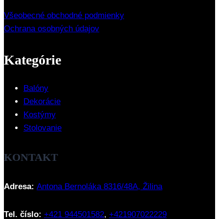
Všeobecné obchodné podmienky
Ochrana osobných údajov
Kategórie
Balóny
Dekorácie
Kostýmy
Stolovanie
KONTAKT
Adresa:
Antona Bernoláka 8316/48A, Žilina
Tel. číslo:
+421 944501582
,
+421907022229