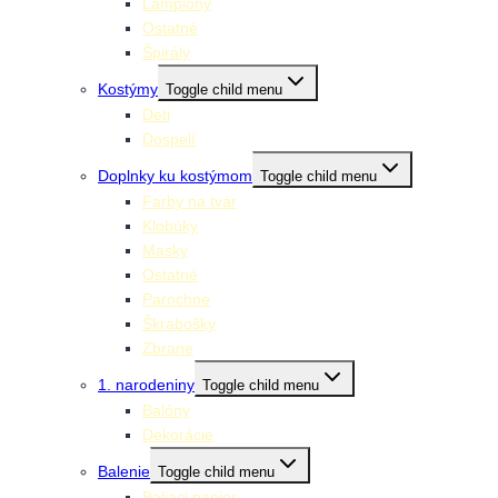
Lampióny
Ostatné
Špirály
Kostýmy
Toggle child menu
Deti
Dospelí
Doplnky ku kostýmom
Toggle child menu
Farby na tvár
Klobúky
Masky
Ostatné
Parochne
Škrabošky
Zbrane
1. narodeniny
Toggle child menu
Balóny
Dekorácie
Balenie
Toggle child menu
Baliaci papier