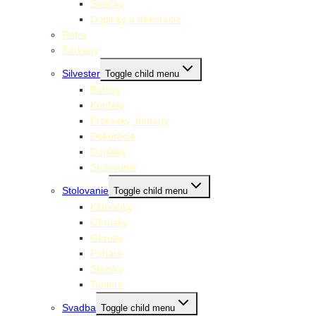
Sviečky
Doplnky a dekorácie
Retro
Šarkany
Silvester
Toggle child menu
Balóny
Konfety
Prskavky, fontány
Dekorácie
Doplnky
Stolovanie
Stolovanie
Toggle child menu
Klobúčiky
Obrúsky
Obrusy
Poháre
Slamky
Taniere
Svadba
Toggle child menu