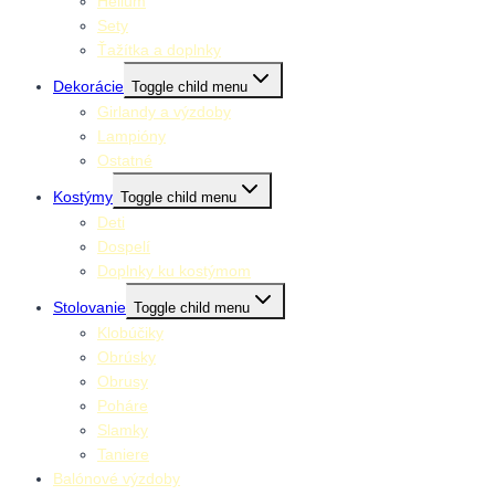
Hélium
Sety
Ťažítka a doplnky
Dekorácie
Toggle child menu
Girlandy a výzdoby
Lampióny
Ostatné
Kostýmy
Toggle child menu
Deti
Dospelí
Doplnky ku kostýmom
Stolovanie
Toggle child menu
Klobúčiky
Obrúsky
Obrusy
Poháre
Slamky
Taniere
Balónové výzdoby