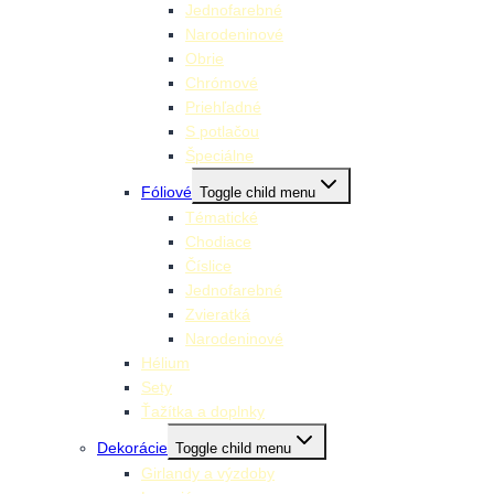
Jednofarebné
Narodeninové
Obrie
Chrómové
Priehľadné
S potlačou
Špeciálne
Fóliové
Toggle child menu
Tématické
Chodiace
Číslice
Jednofarebné
Zvieratká
Narodeninové
Hélium
Sety
Ťažítka a doplnky
Dekorácie
Toggle child menu
Girlandy a výzdoby