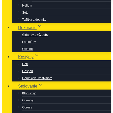
Hélium
Sety
Ťažítka a doplnky
Dekorácie
Girlandy a výzdoby
Lampióny
Ostatné
Kostýmy
Deti
Dospelí
Doplnky ku kostýmom
Stolovanie
Klobúčiky
Obrúsky
Obrusy