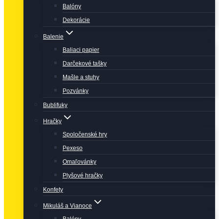
Balóny
Dekorácie
Balenie
Baliaci papier
Darčekové tašky
Mašle a stuhy
Pozvánky
Bublifuky
Hračky
Spoločenské hry
Pexeso
Omaľovánky
Plyšové hračky
Konfety
Mikuláš a Vianoce