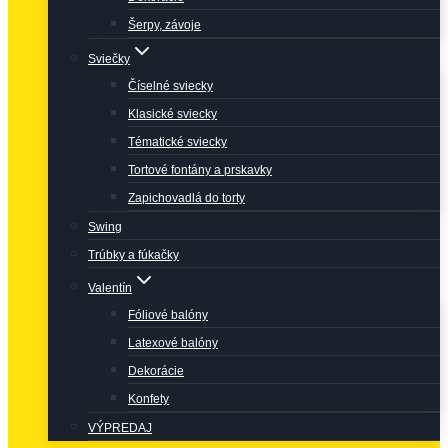
Šerpy, závoje
Sviečky
Číselné sviecky
Klasické sviecky
Tématické sviecky
Tortové fontány a prskavky
Zapichovadlá do torty
Swing
Trúbky a fúkačky
Valentín
Fóliové balóny
Latexové balóny
Dekorácie
Konfety
VÝPREDAJ