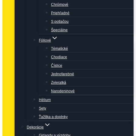
Chrómové
Priehľadné
S potlačou
Špeciálne
Fóliové
Tématické
Chodiace
Číslice
Jednofarebné
Zvieratká
Narodeninové
Hélium
Sety
Ťažítka a doplnky
Dekorácie
Girlandy a výzdoby