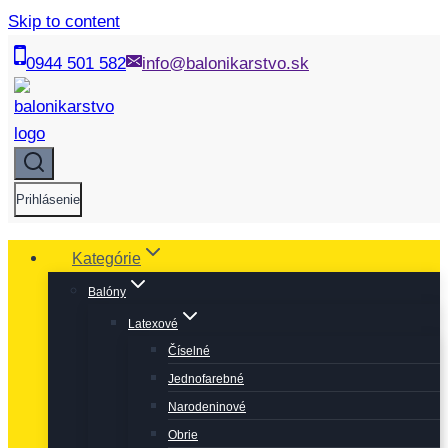
Skip to content
0944 501 582
info@balonikarstvo.sk
Prihlásenie
Kategórie
Balóny
Latexové
Číselné
Jednofarebné
Narodeninové
Obrie