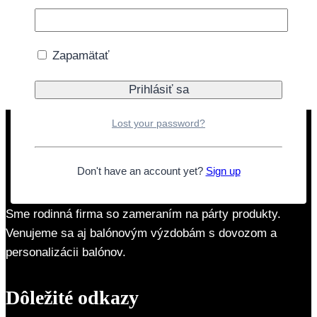
6ks
Pridať do košíka
Zapamätať
Doprava zdarma nad 40€
Lost your password?
Don't have an account yet?
Sign up
Sme rodinná firma so zameraním na párty produkty.
Venujeme sa aj balónovým výzdobám s dovozom a
personalizácii balónov.
Dôležité odkazy