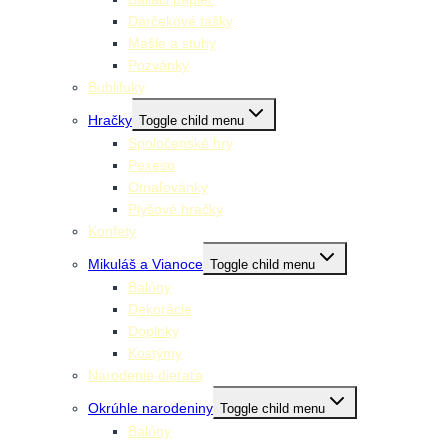
Darčekové tašky
Mašle a stuhy
Pozvánky
Bublifuky
Hračky
Toggle child menu
Spoločenské hry
Pexeso
Omaľovánky
Plyšové hračky
Konfety
Mikuláš a Vianoce
Toggle child menu
Balóny
Dekorácie
Doplnky
Kostýmy
Narodenie dieťaťa
Okrúhle narodeniny
Toggle child menu
Balóny