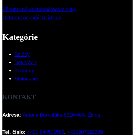
Všeobecné obchodné podmienky
Ochrana osobných údajov
Kategórie
Balóny
Dekorácie
Kostýmy
Stolovanie
KONTAKT
Adresa:
Antona Bernoláka 8316/48A, Žilina
Tel. číslo:
+421 944501582
,
+421907022229