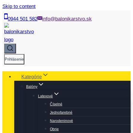
Skip to content
0944 501 582
info@balonikarstvo.sk
Prihlásenie
Kategórie
Balóny
Latexové
Číselné
Jednofarebné
Narodeninové
Obrie