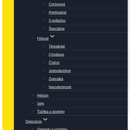
Chrómové
Priehľadné
S potlačou
Špeciálne
Fóliové
Tématické
Chodiace
Číslice
Jednofarebné
Zvieratká
Narodeninové
Hélium
Sety
Ťažítka a doplnky
Dekorácie
Girlandy a výzdoby