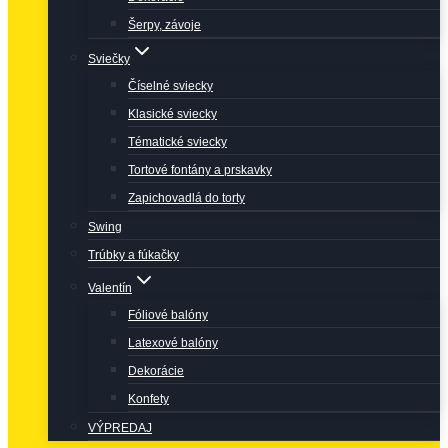
Šerpy, závoje
Sviečky
Číselné sviecky
Klasické sviecky
Tématické sviecky
Tortové fontány a prskavky
Zapichovadlá do torty
Swing
Trúbky a fúkačky
Valentín
Fóliové balóny
Latexové balóny
Dekorácie
Konfety
VÝPREDAJ