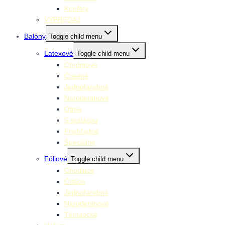
Konfety
VÝPREDAJ
Balóny
Toggle child menu
Latexové
Toggle child menu
Chrómové
Číselné
Jednofarebné
Narodeninové
Obrie
S potlačou
Priehľadné
Špeciálne
Fóliové
Toggle child menu
Chodiace
Číslice
Jednofarebné
Narodeninové
Tématické