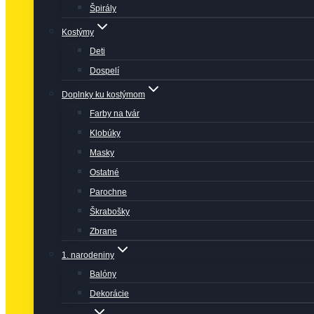
Špirály
Kostýmy
Deti
Dospelí
Doplnky ku kostýmom
Farby na tvár
Klobúky
Masky
Ostatné
Parochne
Škrabošky
Zbrane
1. narodeniny
Balóny
Dekorácie