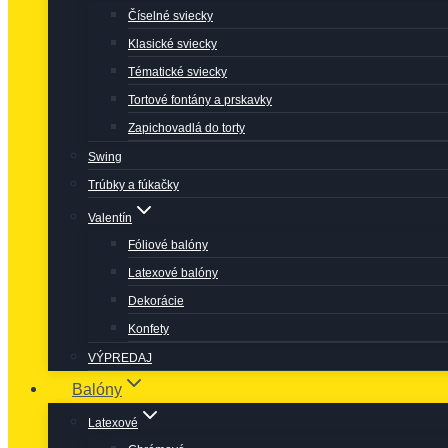
Číselné sviecky
Klasické sviecky
Tématické sviecky
Tortové fontány a prskavky
Zapichovadlá do torty
Swing
Trúbky a fúkačky
Valentín
Fóliové balóny
Latexové balóny
Dekorácie
Konfety
VÝPREDAJ
Balóny
Latexové