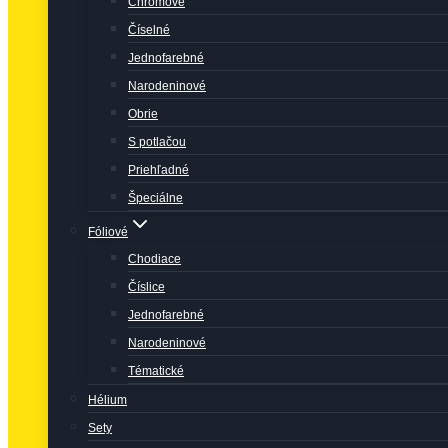
Chrómové
Číselné
Jednofarebné
Narodeninové
Obrie
S potlačou
Priehľadné
Špeciálne
Fóliové
Chodiace
Číslice
Jednofarebné
Narodeninové
Tématické
Hélium
Sety