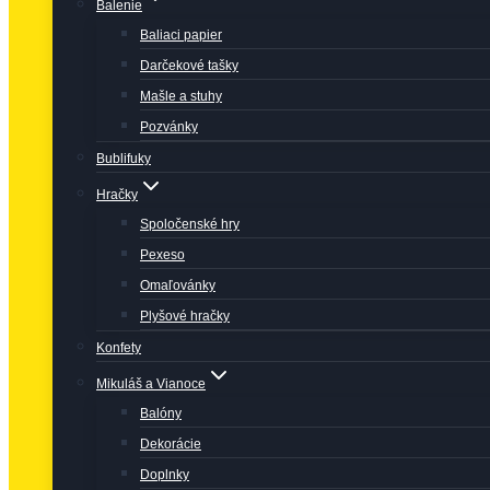
Balenie
Baliaci papier
Darčekové tašky
Mašle a stuhy
Pozvánky
Bublifuky
Hračky
Spoločenské hry
Pexeso
Omaľovánky
Plyšové hračky
Konfety
Mikuláš a Vianoce
Balóny
Dekorácie
Doplnky