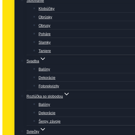
Stolovanie
Klobúčiky
Obrúsky
Obrusy
Poháre
Slamky
Taniere
Svadba
Balóny
Dekorácie
Fotorekvizity
Rozlúčka so slobodou
Balóny
Dekorácie
Šerpy, závoje
Sviečky