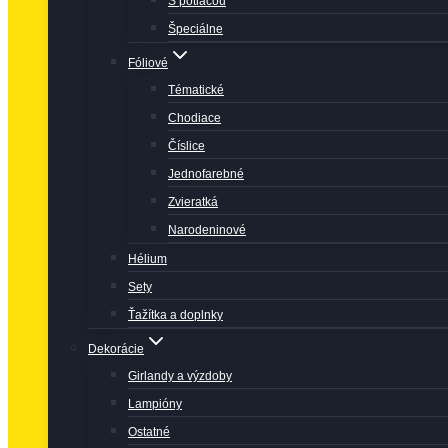
S potlačou
Špeciálne
Fóliové
Tématické
Chodiace
Číslice
Jednofarebné
Zvieratká
Narodeninové
Hélium
Sety
Ťažítka a doplnky
Dekorácie
Girlandy a výzdoby
Lampióny
Ostatné