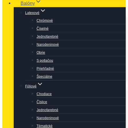
Balóny
Latexové
Chrómové
Číselné
Jednofarebné
Narodeninové
Obrie
S potlačou
Priehľadné
Špeciálne
Fóliové
Chodiace
Číslice
Jednofarebné
Narodeninové
Tématické