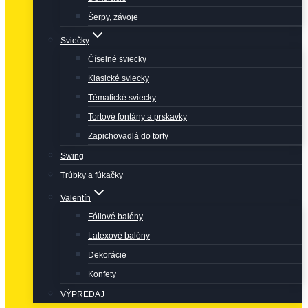
Šerpy, závoje
Sviečky
Číselné sviecky
Klasické sviecky
Tématické sviecky
Tortové fontány a prskavky
Zapichovadlá do torty
Swing
Trúbky a fúkačky
Valentín
Fóliové balóny
Latexové balóny
Dekorácie
Konfety
VÝPREDAJ