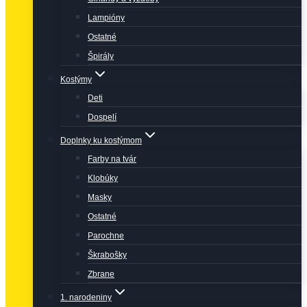
Lampióny
Ostatné
Špirály
Kostýmy
Deti
Dospelí
Doplnky ku kostýmom
Farby na tvár
Klobúky
Masky
Ostatné
Parochne
Škrabošky
Zbrane
1. narodeniny