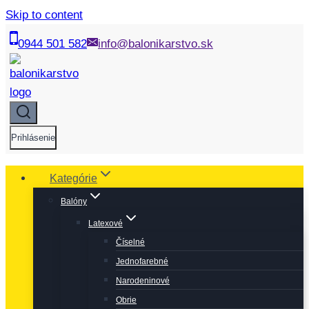
Skip to content
0944 501 582
info@balonikarstvo.sk
Prihlásenie
Kategórie
Balóny
Latexové
Číselné
Jednofarebné
Narodeninové
Obrie