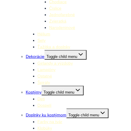
Chodiace
Číslice
Jednofarebné
Zvieratká
Narodeninové
Hélium
Sety
Ťažítka a doplnky
Dekorácie
Toggle child menu
Girlandy a výzdoby
Lampióny
Ostatné
Špirály
Kostýmy
Toggle child menu
Deti
Dospelí
Doplnky ku kostýmom
Toggle child menu
Farby na tvár
Klobúky