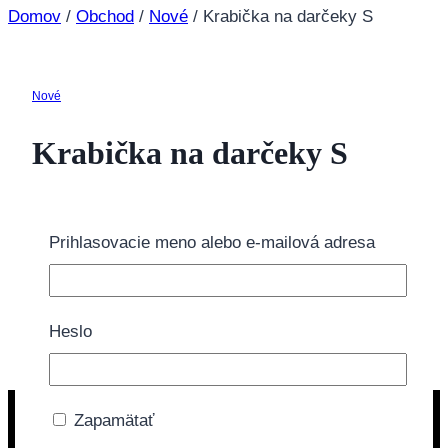
Domov
/
Obchod
/
Nové
/
Krabička na darčeky S
Nové
Krabička na darčeky S
3.95
€
Prihlasovacie meno alebo e-mailová adresa
Tovar momentálne nie je na sklade.
Doprava zdarma nad 40€
Heslo
Zapamätať