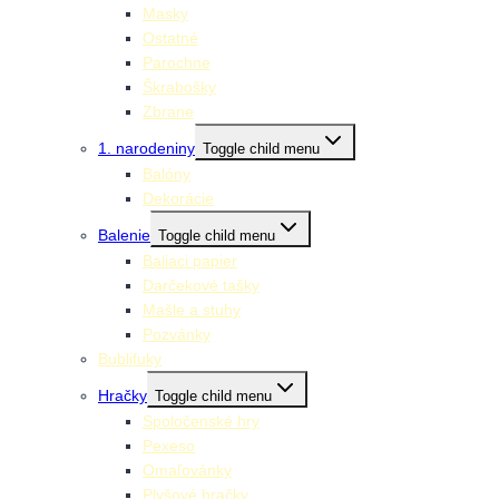
Masky
Ostatné
Parochne
Škrabošky
Zbrane
1. narodeniny
Toggle child menu
Balóny
Dekorácie
Balenie
Toggle child menu
Baliaci papier
Darčekové tašky
Mašle a stuhy
Pozvánky
Bublifuky
Hračky
Toggle child menu
Spoločenské hry
Pexeso
Omaľovánky
Plyšové hračky