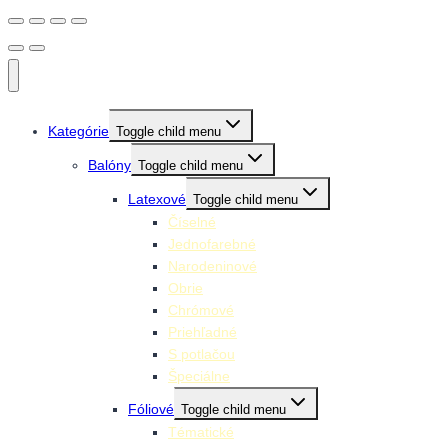
Kategórie
Toggle child menu
Balóny
Toggle child menu
Latexové
Toggle child menu
Číselné
Jednofarebné
Narodeninové
Obrie
Chrómové
Priehľadné
S potlačou
Špeciálne
Fóliové
Toggle child menu
Tématické