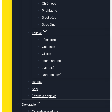
Chrómové
Priehľadné
S potlačou
Špeciálne
Fóliové
Tématické
Chodiace
Číslice
Jednofarebné
Zvieratká
Narodeninové
Hélium
Sety
Ťažítka a doplnky
Dekorácie
Girlandy a výzdoby