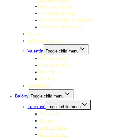
Klasické sviecky
Tématické sviecky
Tortové fontány a prskavky
Zapichovadlá do torty
Swing
Trúbky a fúkačky
Valentín
Toggle child menu
Fóliové balóny
Latexové balóny
Dekorácie
Konfety
VÝPREDAJ
Balóny
Toggle child menu
Latexové
Toggle child menu
Chrómové
Číselné
Jednofarebné
Narodeninové