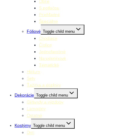
Obrie
S potlačou
Priehľadné
Špeciálne
Fóliové
Toggle child menu
Chodiace
Číslice
Jednofarebné
Narodeninové
Tématické
Hélium
Sety
Ťažítka a doplnky
Dekorácie
Toggle child menu
Girlandy a výzdoby
Lampióny
Ostatné
Kostýmy
Toggle child menu
Deti