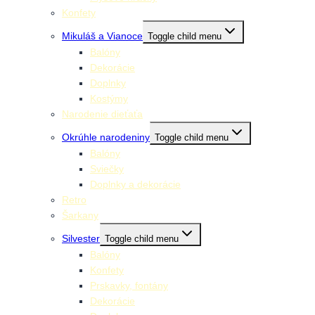
Konfety
Mikuláš a Vianoce
Toggle child menu
Balóny
Dekorácie
Doplnky
Kostýmy
Narodenie dieťaťa
Okrúhle narodeniny
Toggle child menu
Balóny
Sviečky
Doplnky a dekorácie
Retro
Šarkany
Silvester
Toggle child menu
Balóny
Konfety
Prskavky, fontány
Dekorácie