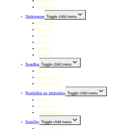
Doplnky
Stolovanie
Stolovanie
Toggle child menu
Klobúčiky
Obrúsky
Obrusy
Poháre
Slamky
Taniere
Svadba
Toggle child menu
Balóny
Dekorácie
Fotorekvizity
Rozlúčka so slobodou
Toggle child menu
Balóny
Dekorácie
Šerpy, závoje
Sviečky
Toggle child menu
Číselné sviecky