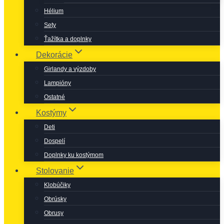
Hélium
Sety
Ťažítka a doplnky
Dekorácie
Girlandy a výzdoby
Lampióny
Ostatné
Kostýmy
Deti
Dospelí
Doplnky ku kostýmom
Stolovanie
Klobúčiky
Obrúsky
Obrusy