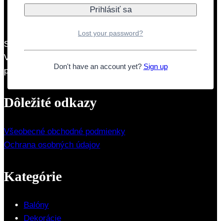
Lost your password?
Sme rodinná firma so zameraním na párty produkty.
Venujeme sa aj balónovým výzdobám s dovozom a
Don't have an account yet?
Sign up
personalizácii balónov.
Dôležité odkazy
Všeobecné obchodné podmienky
Ochrana osobných údajov
Kategórie
Balóny
Dekorácie