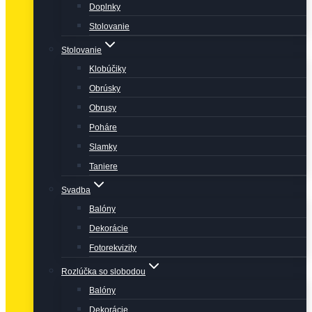
Doplnky
Stolovanie
Stolovanie
Klobúčiky
Obrúsky
Obrusy
Poháre
Slamky
Taniere
Svadba
Balóny
Dekorácie
Fotorekvizity
Rozlúčka so slobodou
Balóny
Dekorácie