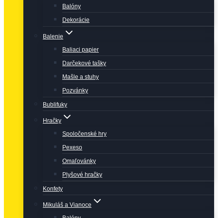
Balóny
Dekorácie
Balenie
Baliaci papier
Darčekové tašky
Mašle a stuhy
Pozvánky
Bublifuky
Hračky
Spoločenské hry
Pexeso
Omaľovánky
Plyšové hračky
Konfety
Mikuláš a Vianoce