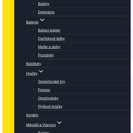
Balóny
Dekorácie
Balenie
Baliaci papier
Darčekové tašky
Mašle a stuhy
Pozvánky
Bublifuky
Hračky
Spoločenské hry
Pexeso
Omaľovánky
Plyšové hračky
Konfety
Mikuláš a Vianoce