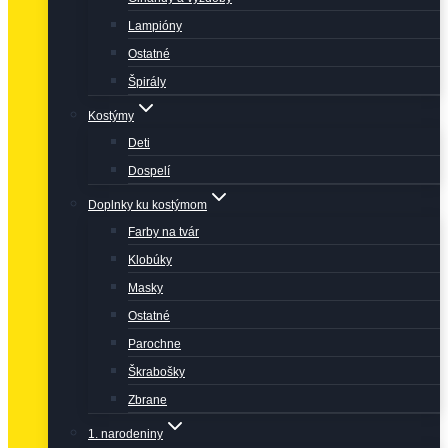
Lampióny
Ostatné
Špirály
Kostýmy
Deti
Dospelí
Doplnky ku kostýmom
Farby na tvár
Klobúky
Masky
Ostatné
Parochne
Škrabošky
Zbrane
1. narodeniny