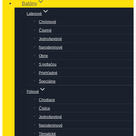
Balóny
Latexové
Chrómové
Číselné
Jednofarebné
Narodeninové
Obrie
S potlačou
Priehľadné
Špeciálne
Fóliové
Chodiace
Číslice
Jednofarebné
Narodeninové
Tématické