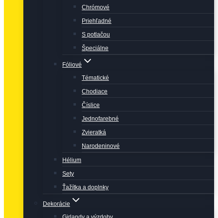
Chrómové
Priehľadné
S potlačou
Špeciálne
Fóliové
Tématické
Chodiace
Číslice
Jednofarebné
Zvieratká
Narodeninové
Hélium
Sety
Ťažítka a doplnky
Dekorácie
Girlandy a výzdoby