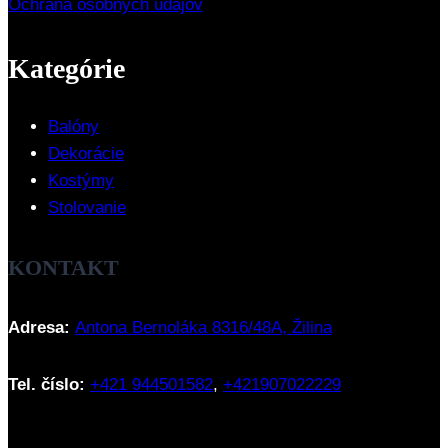
Ochrana osobných údajov
Kategórie
Balóny
Dekorácie
Kostýmy
Stolovanie
KONTAKT
Adresa:
Antona Bernoláka 8316/48A, Žilina
Tel. číslo:
+421 944501582
,
+421907022229