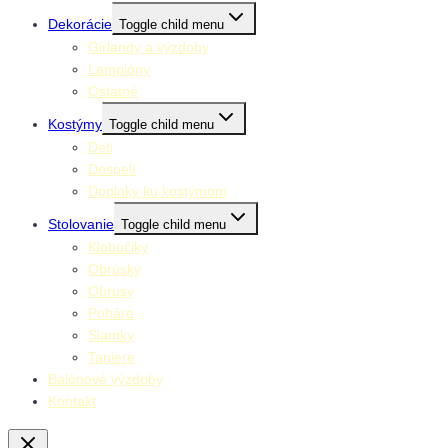
Dekorácie
Toggle child menu
Girlandy a výzdoby
Lampióny
Ostatné
Kostýmy
Toggle child menu
Deti
Dospelí
Doplnky ku kostýmom
Stolovanie
Toggle child menu
Klobúčiky
Obrúsky
Obrusy
Poháre
Slamky
Taniere
Balónové výzdoby
Kontakt