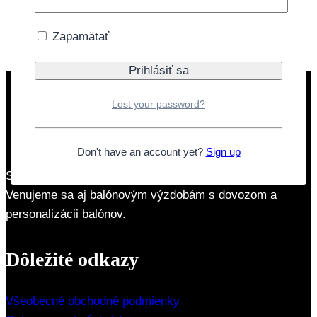
Doprava zdarma nad 40€
Zapamätať
Lost your password?
Don't have an account yet?
Sign up
Sme rodinná firma so zameraním na párty produkty.
Venujeme sa aj balónovým výzdobám s dovozom a
personalizácii balónov.
Dôležité odkazy
Všeobecné obchodné podmienky