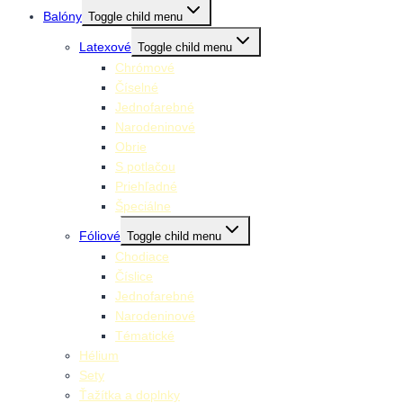
Balóny
Toggle child menu
Latexové
Toggle child menu
Chrómové
Číselné
Jednofarebné
Narodeninové
Obrie
S potlačou
Priehľadné
Špeciálne
Fóliové
Toggle child menu
Chodiace
Číslice
Jednofarebné
Narodeninové
Tématické
Hélium
Sety
Ťažítka a doplnky