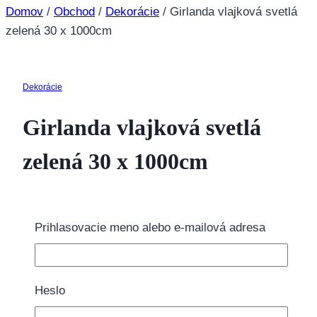
Domov
/
Obchod
/
Dekorácie
/
Girlanda vlajková svetlá
zelená 30 x 1000cm
Dekorácie
Girlanda vlajková svetlá
zelená 30 x 1000cm
2.95
€
Prihlasovacie meno alebo e-mailová adresa
4 na sklade
množstvo Girlanda vlajková svetlá zelená 30 x
1000cm
Heslo
Pridať do košíka