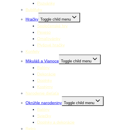
Pozvánky
Bublifuky
Hračky
Toggle child menu
Spoločenské hry
Pexeso
Omaľovánky
Plyšové hračky
Konfety
Mikuláš a Vianoce
Toggle child menu
Balóny
Dekorácie
Doplnky
Kostýmy
Narodenie dieťaťa
Okrúhle narodeniny
Toggle child menu
Balóny
Sviečky
Doplnky a dekorácie
Retro