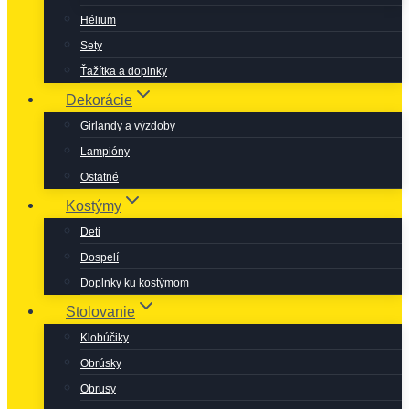
Hélium
Sety
Ťažítka a doplnky
Dekorácie
Girlandy a výzdoby
Lampióny
Ostatné
Kostýmy
Deti
Dospelí
Doplnky ku kostýmom
Stolovanie
Klobúčiky
Obrúsky
Obrusy