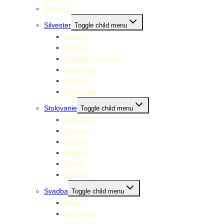
Šarkany
Silvester
Toggle child menu
Balóny
Konfety
Prskavky, fontány
Dekorácie
Doplnky
Stolovanie
Stolovanie
Toggle child menu
Klobúčiky
Obrúsky
Obrusy
Poháre
Slamky
Taniere
Svadba
Toggle child menu
Balóny
Dekorácie