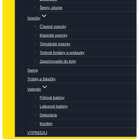
Šerpy, závoje
Sviečky
Číselné sviecky
Klasické sviecky
Tématické sviecky
Tortové fontány a prskavky
Zapichovadlá do torty
Swing
Trúbky a fúkačky
Valentín
Fóliové balóny
Latexové balóny
Dekorácie
Konfety
VÝPREDAJ