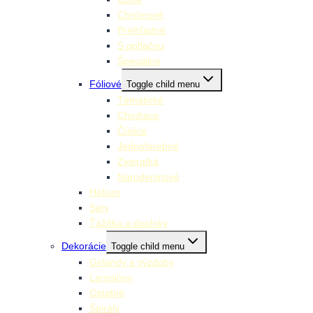
Chrómové
Priehľadné
S potlačou
Špeciálne
Fóliové
Toggle child menu
Tématické
Chodiace
Číslice
Jednofarebné
Zvieratká
Narodeninové
Hélium
Sety
Ťažítka a doplnky
Dekorácie
Toggle child menu
Girlandy a výzdoby
Lampióny
Ostatné
Špirály