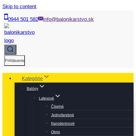
Skip to content
0944 501 582
info@balonikarstvo.sk
Prihlásenie
Kategórie
Balóny
Latexové
Číselné
Jednofarebné
Narodeninové
Obrie