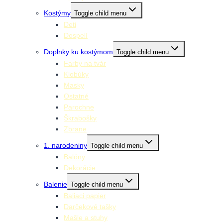
Kostýmy
Toggle child menu
Deti
Dospelí
Doplnky ku kostýmom
Toggle child menu
Farby na tvár
Klobúky
Masky
Ostatné
Parochne
Škrabošky
Zbrane
1. narodeniny
Toggle child menu
Balóny
Dekorácie
Balenie
Toggle child menu
Baliaci papier
Darčekové tašky
Mašle a stuhy