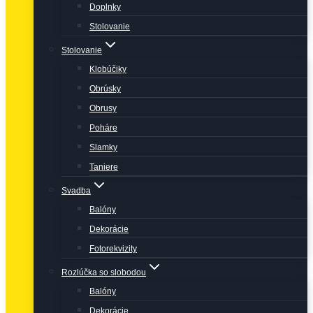
Doplnky
Stolovanie
Stolovanie
Klobúčiky
Obrúsky
Obrusy
Poháre
Slamky
Taniere
Svadba
Balóny
Dekorácie
Fotorekvizity
Rozlúčka so slobodou
Balóny
Dekorácie