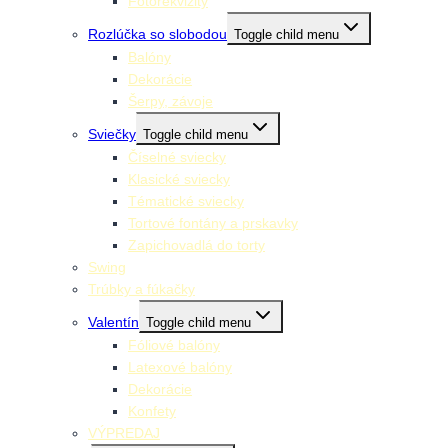
Fotorekvizity
Rozlúčka so slobodou
Toggle child menu
Balóny
Dekorácie
Šerpy, závoje
Sviečky
Toggle child menu
Číselné sviecky
Klasické sviecky
Tématické sviecky
Tortové fontány a prskavky
Zapichovadlá do torty
Swing
Trúbky a fúkačky
Valentín
Toggle child menu
Fóliové balóny
Latexové balóny
Dekorácie
Konfety
VÝPREDAJ