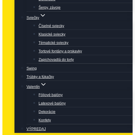
Šerpy, závoje
Sviečky
Číselné sviecky
Klasické sviecky
Tématické sviecky
Tortové fontány a prskavky
Zapichovadlá do torty
Swing
Trúbky a fúkačky
Valentín
Fóliové balóny
Latexové balóny
Dekorácie
Konfety
VÝPREDAJ