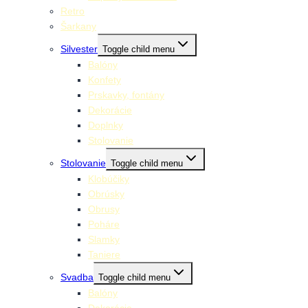
Retro
Šarkany
Silvester
Toggle child menu
Balóny
Konfety
Prskavky, fontány
Dekorácie
Doplnky
Stolovanie
Stolovanie
Toggle child menu
Klobúčiky
Obrúsky
Obrusy
Poháre
Slamky
Taniere
Svadba
Toggle child menu
Balóny
Dekorácie