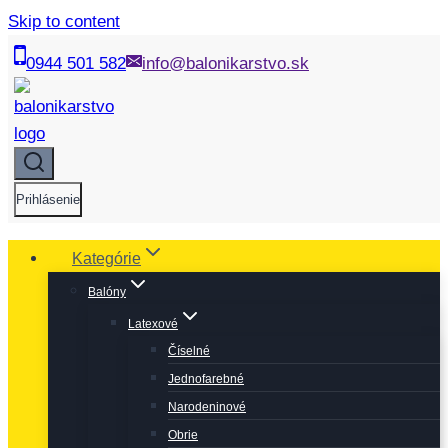
Skip to content
0944 501 582
info@balonikarstvo.sk
Prihlásenie
Kategórie
Balóny
Latexové
Číselné
Jednofarebné
Narodeninové
Obrie