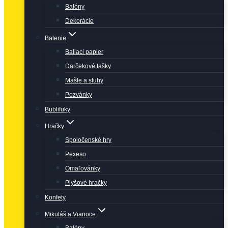
Balóny
Dekorácie
Balenie
Baliaci papier
Darčekové tašky
Mašle a stuhy
Pozvánky
Bublifuky
Hračky
Spoločenské hry
Pexeso
Omaľovánky
Plyšové hračky
Konfety
Mikuláš a Vianoce