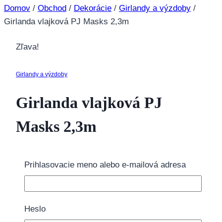
Domov
/
Obchod
/
Dekorácie
/
Girlandy a výzdoby
/
Girlanda vlajková PJ Masks 2,3m
Zľava!
Girlandy a výzdoby
Girlanda vlajková PJ
Masks 2,3m
2.75
€
Pôvodná cena bola: 2.75€.
2.00
€
Aktuálna
Prihlasovacie meno alebo e-mailová adresa
cena je: 2.00€.
1 na sklade
Heslo
množstvo Girlanda vlajková PJ Masks 2,3m