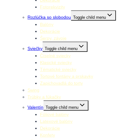
Fotorekvizity
Rozlúčka so slobodou
Toggle child menu
Balóny
Dekorácie
Šerpy, závoje
Sviečky
Toggle child menu
Číselné sviecky
Klasické sviecky
Tématické sviecky
Tortové fontány a prskavky
Zapichovadlá do torty
Swing
Trúbky a fúkačky
Valentín
Toggle child menu
Fóliové balóny
Latexové balóny
Dekorácie
Konfety