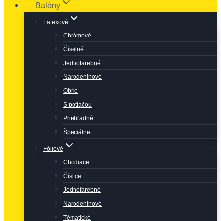
Balóny
Latexové
Chrómové
Číselné
Jednofarebné
Narodeninové
Obrie
S potlačou
Priehľadné
Špeciálne
Fóliové
Chodiace
Číslice
Jednofarebné
Narodeninové
Tématické