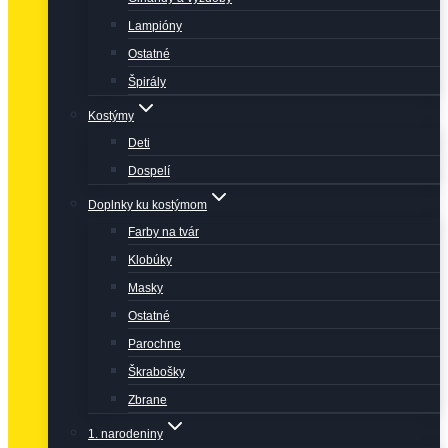
Lampióny
Ostatné
Špirály
Kostýmy
Deti
Dospelí
Doplnky ku kostýmom
Farby na tvár
Klobúky
Masky
Ostatné
Parochne
Škrabošky
Zbrane
1. narodeniny