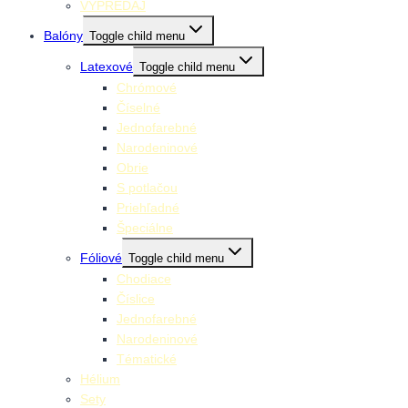
VÝPREDAJ
Balóny
Toggle child menu
Latexové
Toggle child menu
Chrómové
Číselné
Jednofarebné
Narodeninové
Obrie
S potlačou
Priehľadné
Špeciálne
Fóliové
Toggle child menu
Chodiace
Číslice
Jednofarebné
Narodeninové
Tématické
Hélium
Sety