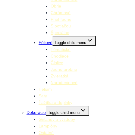
Obrie
Chrómové
Priehľadné
S potlačou
Špeciálne
Fóliové
Toggle child menu
Tématické
Chodiace
Číslice
Jednofarebné
Zvieratká
Narodeninové
Hélium
Sety
Ťažítka a doplnky
Dekorácie
Toggle child menu
Girlandy a výzdoby
Lampióny
Ostatné