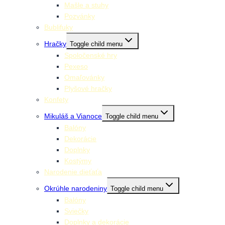
Mašle a stuhy
Pozvánky
Bublifuky
Hračky
Toggle child menu
Spoločenské hry
Pexeso
Omaľovánky
Plyšové hračky
Konfety
Mikuláš a Vianoce
Toggle child menu
Balóny
Dekorácie
Doplnky
Kostýmy
Narodenie dieťaťa
Okrúhle narodeniny
Toggle child menu
Balóny
Sviečky
Doplnky a dekorácie