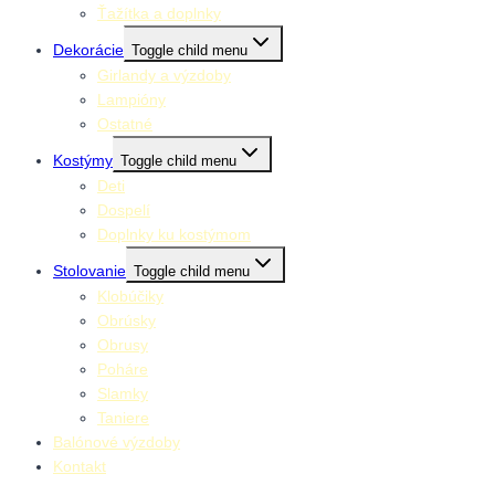
Ťažítka a doplnky
Dekorácie
Toggle child menu
Girlandy a výzdoby
Lampióny
Ostatné
Kostýmy
Toggle child menu
Deti
Dospelí
Doplnky ku kostýmom
Stolovanie
Toggle child menu
Klobúčiky
Obrúsky
Obrusy
Poháre
Slamky
Taniere
Balónové výzdoby
Kontakt