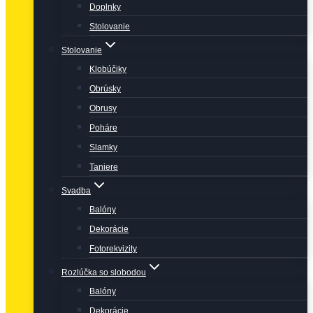
Doplnky
Stolovanie
Stolovanie
Klobúčiky
Obrúsky
Obrusy
Poháre
Slamky
Taniere
Svadba
Balóny
Dekorácie
Fotorekvizity
Rozlúčka so slobodou
Balóny
Dekorácie