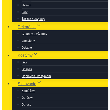
Hélium
Sety
Ťažítka a doplnky
Dekorácie
Girlandy a výzdoby
Lampióny
Ostatné
Kostýmy
Deti
Dospelí
Doplnky ku kostýmom
Stolovanie
Klobúčiky
Obrúsky
Obrusy