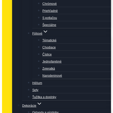
Chrómové
Priehľadné
S potlačou
Špeciálne
Fóliové
Tématické
Chodiace
Číslice
Jednofarebné
Zvieratká
Narodeninové
Hélium
Sety
Ťažítka a doplnky
Dekorácie
Girlandy a výzdoby