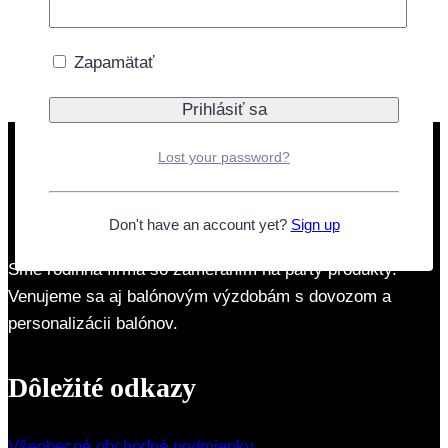
Pridať do košíka
Doprava zdarma nad 40€
Zapamätať
Lost your password?
Don't have an account yet?
Sign up
Sme rodinná firma so zameraním na párty produkty.
Venujeme sa aj balónovým výzdobám s dovozom a
personalizácii balónov.
Dôležité odkazy
Všeobecné obchodné podmienky