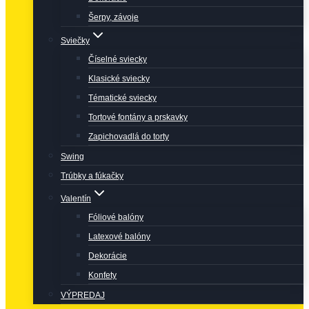
Šerpy, závoje
Sviečky
Číselné sviecky
Klasické sviecky
Tématické sviecky
Tortové fontány a prskavky
Zapichovadlá do torty
Swing
Trúbky a fúkačky
Valentín
Fóliové balóny
Latexové balóny
Dekorácie
Konfety
VÝPREDAJ