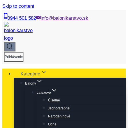
Skip to content
0944 501 582
info@balonikarstvo.sk
Prihlásenie
Kategórie
Balóny
Latexové
Číselné
Jednofarebné
Narodeninové
Obrie