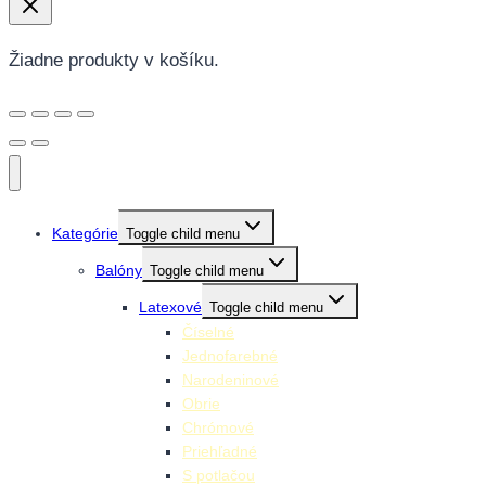
Žiadne produkty v košíku.
Kategórie
Toggle child menu
Balóny
Toggle child menu
Latexové
Toggle child menu
Číselné
Jednofarebné
Narodeninové
Obrie
Chrómové
Priehľadné
S potlačou