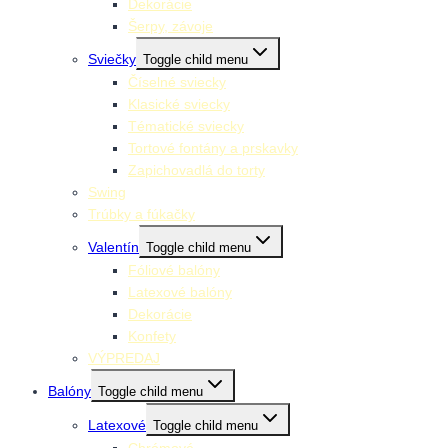
Dekorácie
Šerpy, závoje
Sviečky
Toggle child menu
Číselné sviecky
Klasické sviecky
Tématické sviecky
Tortové fontány a prskavky
Zapichovadlá do torty
Swing
Trúbky a fúkačky
Valentín
Toggle child menu
Fóliové balóny
Latexové balóny
Dekorácie
Konfety
VÝPREDAJ
Balóny
Toggle child menu
Latexové
Toggle child menu
Chrómové