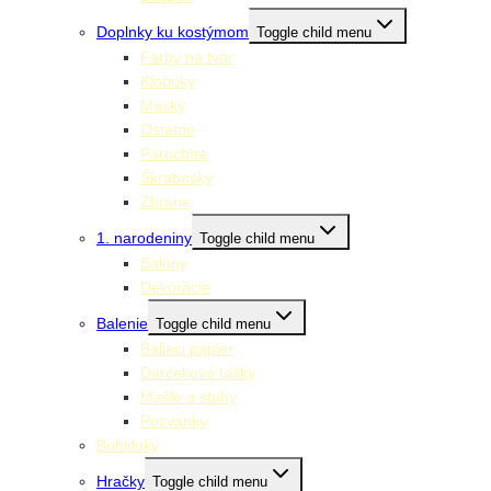
Doplnky ku kostýmom
Toggle child menu
Farby na tvár
Klobúky
Masky
Ostatné
Parochne
Škrabošky
Zbrane
1. narodeniny
Toggle child menu
Balóny
Dekorácie
Balenie
Toggle child menu
Baliaci papier
Darčekové tašky
Mašle a stuhy
Pozvánky
Bublifuky
Hračky
Toggle child menu