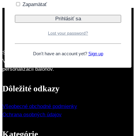
Zapamätať
Lost your password?
Sme rodinná firma so zameraním na párty produkty.
Don't have an account yet?
Sign up
Venujeme sa aj balónovým výzdobám s dovozom a
personalizácii balónov.
Dôležité odkazy
Všeobecné obchodné podmienky
Ochrana osobných údajov
Kategórie