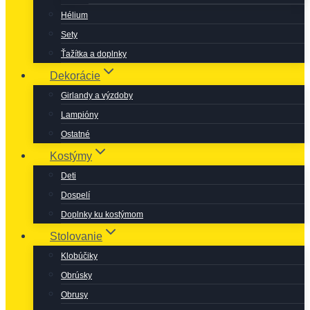
Hélium
Sety
Ťažítka a doplnky
Dekorácie
Girlandy a výzdoby
Lampióny
Ostatné
Kostýmy
Deti
Dospelí
Doplnky ku kostýmom
Stolovanie
Klobúčiky
Obrúsky
Obrusy