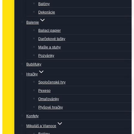
Balóny
Dekorácie
Balenie
Baliaci papier
Darčekové tašky
Mašle a stuhy
Pozvánky
Bublifuky
Hračky
Spoločenské hry
Pexeso
Omaľovánky
Plyšové hračky
Konfety
Mikuláš a Vianoce