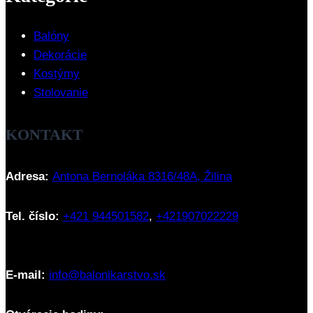
Balóny
Dekorácie
Kostýmy
Stolovanie
KONTAKT
Adresa:
Antona Bernoláka 8316/48A, Žilina
Tel. číslo:
+421 944501582
,
+421907022229
E-mail:
info@balonikarstvo.sk