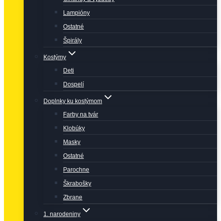
Lampióny
Ostatné
Špirály
Kostýmy
Deti
Dospelí
Doplnky ku kostýmom
Farby na tvár
Klobúky
Masky
Ostatné
Parochne
Škrabošky
Zbrane
1. narodeniny