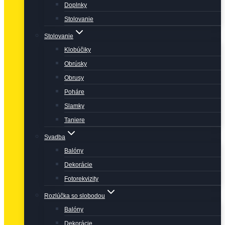
Doplnky
Stolovanie
Stolovanie
Klobúčiky
Obrúsky
Obrusy
Poháre
Slamky
Taniere
Svadba
Balóny
Dekorácie
Fotorekvizity
Rozlúčka so slobodou
Balóny
Dekorácie