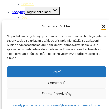
Ostatné
Kostýmy
Toggle child menu
Deti
Dospelí
Spravovať Súhlas
Doplnky ku kostýmom
Stolovanie
Toggle child menu
Na poskytovanie tých najlepších skúseností používame technológie, ako sú
súbory cookie na ukladanie a/alebo prístup k informáciám o zariadení.
Klobúčiky
Súhlas s týmito technológiami nám umožní spracovávať údaje, ako je
Obrúsky
správanie pri prehliadaní alebo jedinečné ID na tejto stránke. Nesúhlas
Obrusy
alebo odvolanie súhlasu môže nepriaznivo ovplyvniť určité vlastnosti a
Poháre
funkcie.
Slamky
Taniere
Prijať
Balónové výzdoby
Kontakt
Odmietnuť
Zobraziť predvoľby
Hľadať:
Zásady používania súborov cookie
Vyhlásenie o ochrane súkromia