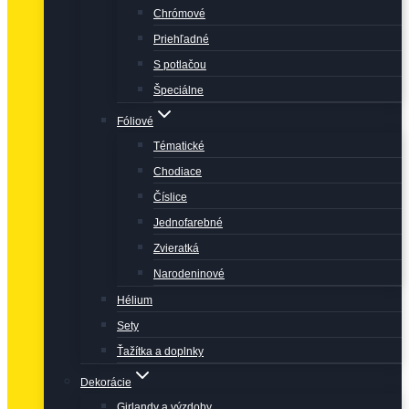
Chrómové
Priehľadné
S potlačou
Špeciálne
Fóliové
Tématické
Chodiace
Číslice
Jednofarebné
Zvieratká
Narodeninové
Hélium
Sety
Ťažítka a doplnky
Dekorácie
Girlandy a výzdoby