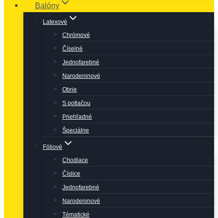
Balóny
Latexové
Chrómové
Číselné
Jednofarebné
Narodeninové
Obrie
S potlačou
Priehľadné
Špeciálne
Fóliové
Chodiace
Číslice
Jednofarebné
Narodeninové
Tématické