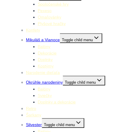
Spoločenské hry
Pexeso
Omaľovánky
Plyšové hračky
Konfety
Mikuláš a Vianoce
Toggle child menu
Balóny
Dekorácie
Doplnky
Kostýmy
Narodenie dieťaťa
Okrúhle narodeniny
Toggle child menu
Balóny
Sviečky
Doplnky a dekorácie
Retro
Šarkany
Silvester
Toggle child menu
Balóny