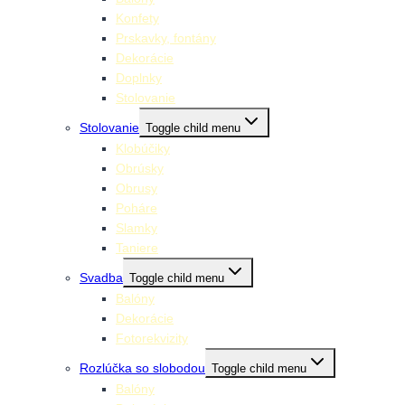
Konfety
Prskavky, fontány
Dekorácie
Doplnky
Stolovanie
Stolovanie
Toggle child menu
Klobúčiky
Obrúsky
Obrusy
Poháre
Slamky
Taniere
Svadba
Toggle child menu
Balóny
Dekorácie
Fotorekvizity
Rozlúčka so slobodou
Toggle child menu
Balóny