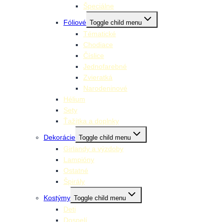
Špeciálne
Fóliové
Toggle child menu
Tématické
Chodiace
Číslice
Jednofarebné
Zvieratká
Narodeninové
Hélium
Sety
Ťažítka a doplnky
Dekorácie
Toggle child menu
Girlandy a výzdoby
Lampióny
Ostatné
Špirály
Kostýmy
Toggle child menu
Deti
Dospelí