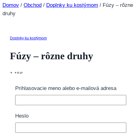
Domov
/
Obchod
/
Doplnky ku kostýmom
/
Fúzy – rôzne
druhy
Doplnky ku kostýmom
Fúzy – rôzne druhy
1.15
€
51 na sklade
Prihlasovacie meno alebo e-mailová adresa
množstvo Fúzy - rôzne druhy
Pridať do košíka
Heslo
Doprava zdarma nad 40€