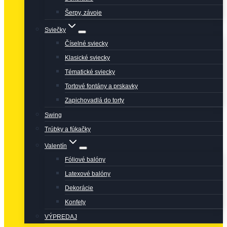
Šerpy, závoje
Sviečky
Číselné sviecky
Klasické sviecky
Tématické sviecky
Tortové fontány a prskavky
Zapichovadlá do torty
Swing
Trúbky a fúkačky
Valentín
Fóliové balóny
Latexové balóny
Dekorácie
Konfety
VÝPREDAJ