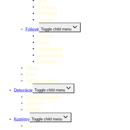
Obrie
S potlačou
Priehľadné
Špeciálne
Fóliové
Toggle child menu
Chodiace
Číslice
Jednofarebné
Narodeninové
Tématické
Hélium
Sety
Ťažítka a doplnky
Dekorácie
Toggle child menu
Girlandy a výzdoby
Lampióny
Ostatné
Kostýmy
Toggle child menu
Deti