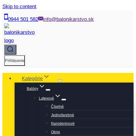
Skip to content
0944 501 582
info@balonikarstvo.sk
Prihlásenie
Kategórie
Balóny
Latexové
Číselné
Jednofarebné
Narodeninové
Obrie