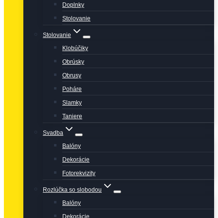
Doplnky
Stolovanie
Stolovanie
Klobúčiky
Obrúsky
Obrusy
Poháre
Slamky
Taniere
Svadba
Balóny
Dekorácie
Fotorekvizity
Rozlúčka so slobodou
Balóny
Dekorácie