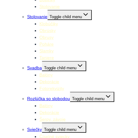
Stolovanie
Stolovanie
Toggle child menu
Klobúčiky
Obrúsky
Obrusy
Poháre
Slamky
Taniere
Svadba
Toggle child menu
Balóny
Dekorácie
Fotorekvizity
Rozlúčka so slobodou
Toggle child menu
Balóny
Dekorácie
Šerpy, závoje
Sviečky
Toggle child menu
Číselné sviecky