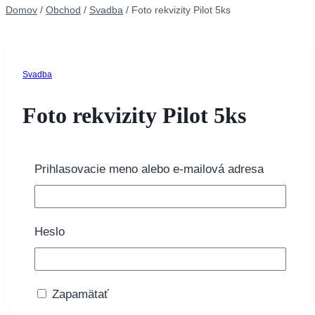
Domov
/
Obchod
/
Svadba
/
Foto rekvizity Pilot 5ks
Svadba
Foto rekvizity Pilot 5ks
3.95
€
Prihlasovacie meno alebo e-mailová adresa
1 na sklade
množstvo Foto rekvizity Pilot 5ks
Heslo
Pridať do košíka
Doprava zdarma nad 40€
Zapamätať