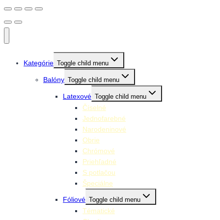
Kategórie
Toggle child menu
Balóny
Toggle child menu
Latexové
Toggle child menu
Číselné
Jednofarebné
Narodeninové
Obrie
Chrómové
Priehľadné
S potlačou
Špeciálne
Fóliové
Toggle child menu
Tématické