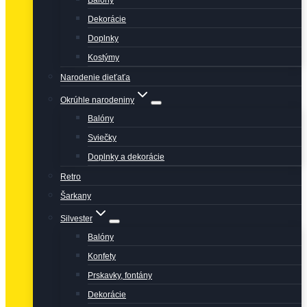
Balóny
Dekorácie
Doplnky
Kostýmy
Narodenie dieťaťa
Okrúhle narodeniny
Balóny
Sviečky
Doplnky a dekorácie
Retro
Šarkany
Silvester
Balóny
Konfety
Prskavky, fontány
Dekorácie