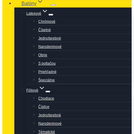
Balóny
Latexové
Chrómové
Číselné
Jednofarebné
Narodeninové
Obrie
S potlačou
Priehľadné
Špeciálne
Fóliové
Chodiace
Číslice
Jednofarebné
Narodeninové
Tématické