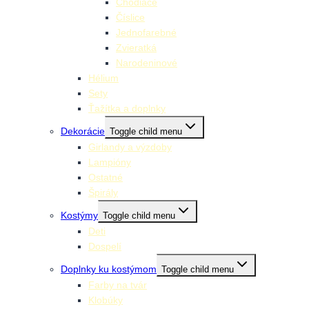
Chodiace
Číslice
Jednofarebné
Zvieratká
Narodeninové
Hélium
Sety
Ťažítka a doplnky
Dekorácie
Toggle child menu
Girlandy a výzdoby
Lampióny
Ostatné
Špirály
Kostýmy
Toggle child menu
Deti
Dospelí
Doplnky ku kostýmom
Toggle child menu
Farby na tvár
Klobúky