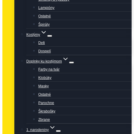
Lampióny
Ostatné
Špirály
Kostýmy
Deti
Dospelí
Doplnky ku kostýmom
Farby na tvár
Klobúky
Masky
Ostatné
Parochne
Škrabošky
Zbrane
1. narodeniny