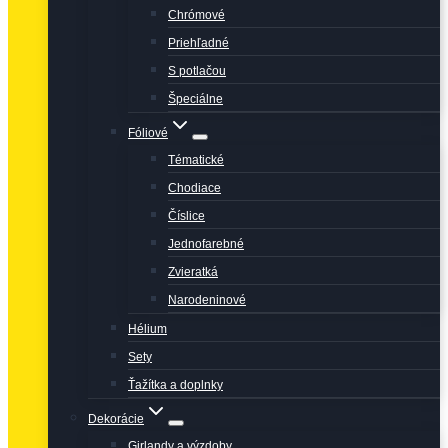
Chrómové
Priehľadné
S potlačou
Špeciálne
Fóliové
Tématické
Chodiace
Číslice
Jednofarebné
Zvieratká
Narodeninové
Hélium
Sety
Ťažítka a doplnky
Dekorácie
Girlandy a výzdoby