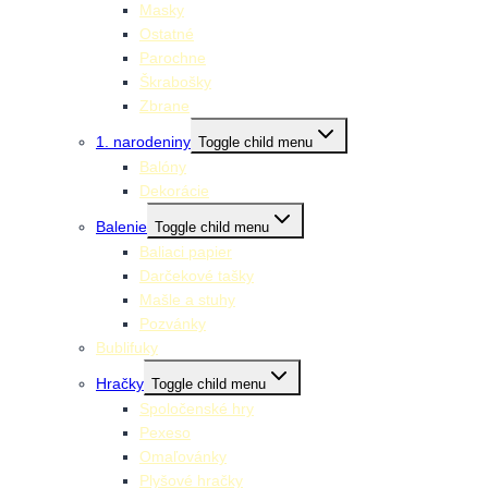
Masky
Ostatné
Parochne
Škrabošky
Zbrane
1. narodeniny
Toggle child menu
Balóny
Dekorácie
Balenie
Toggle child menu
Baliaci papier
Darčekové tašky
Mašle a stuhy
Pozvánky
Bublifuky
Hračky
Toggle child menu
Spoločenské hry
Pexeso
Omaľovánky
Plyšové hračky