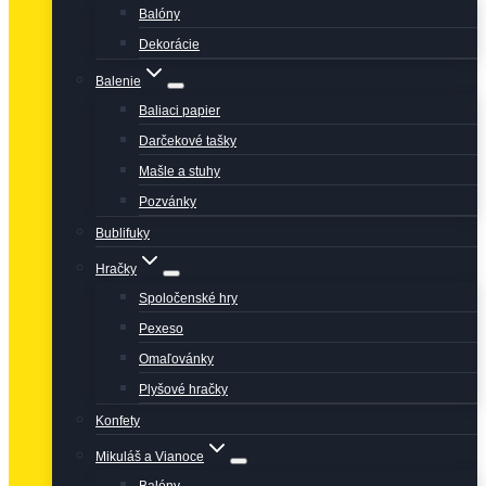
Balóny
Dekorácie
Balenie
Baliaci papier
Darčekové tašky
Mašle a stuhy
Pozvánky
Bublifuky
Hračky
Spoločenské hry
Pexeso
Omaľovánky
Plyšové hračky
Konfety
Mikuláš a Vianoce