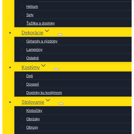
Hélium
Sety
Ťažítka a doplnky
Dekorácie
Girlandy a výzdoby
Lampióny
Ostatné
Kostýmy
Deti
Dospelí
Doplnky ku kostýmom
Stolovanie
Klobúčiky
Obrúsky
Obrusy