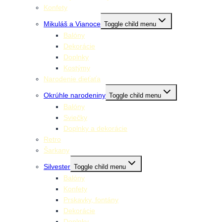
Konfety
Mikuláš a Vianoce
Toggle child menu
Balóny
Dekorácie
Doplnky
Kostýmy
Narodenie dieťaťa
Okrúhle narodeniny
Toggle child menu
Balóny
Sviečky
Doplnky a dekorácie
Retro
Šarkany
Silvester
Toggle child menu
Balóny
Konfety
Prskavky, fontány
Dekorácie
Doplnky