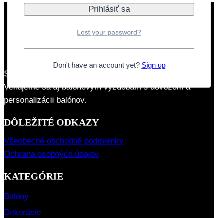
Lost your password?
Don't have an account yet?
Sign up
Sme rodinná firma so zameraním na párty produkty.
Venujeme sa aj balónovým výzdobám s dovozom a
personalizácii balónov.
DÔLEŽITÉ ODKAZY
Všeobecné obchodné podmienky
Ochrana osobných údajov
KATEGÓRIE
Balóny
Dekorácie