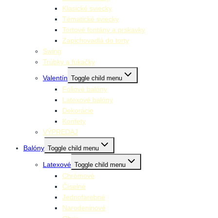
Klasické sviecky
Tématické sviecky
Tortové fontány a prskavky
Zapichovadlá do torty
Swing
Trúbky a fúkačky
Valentín
Toggle child menu
Fóliové balóny
Latexové balóny
Dekorácie
Konfety
VÝPREDAJ
Balóny
Toggle child menu
Latexové
Toggle child menu
Chrómové
Číselné
Jednofarebné
Narodeninové