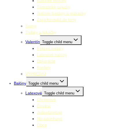
Klasické sviecky
Tématické sviecky
Tortové fontány a prskavky
Zapichovadlá do torty
Swing
Trúbky a fúkačky
Valentín
Toggle child menu
Fóliové balóny
Latexové balóny
Dekorácie
Konfety
VÝPREDAJ
Balóny
Toggle child menu
Latexové
Toggle child menu
Chrómové
Číselné
Jednofarebné
Narodeninové
Obrie