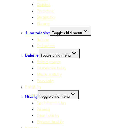
Ostatné
Parochne
Škrabošky
Zbrane
1. narodeniny
Toggle child menu
Balóny
Dekorácie
Balenie
Toggle child menu
Baliaci papier
Darčekové tašky
Mašle a stuhy
Pozvánky
Bublifuky
Hračky
Toggle child menu
Spoločenské hry
Pexeso
Omaľovánky
Plyšové hračky