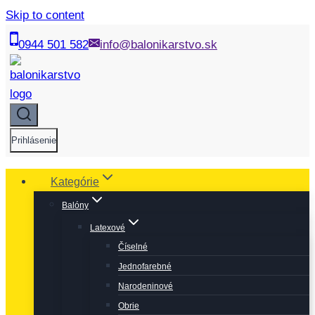
Skip to content
0944 501 582
info@balonikarstvo.sk
Prihlásenie
Kategórie
Balóny
Latexové
Číselné
Jednofarebné
Narodeninové
Obrie