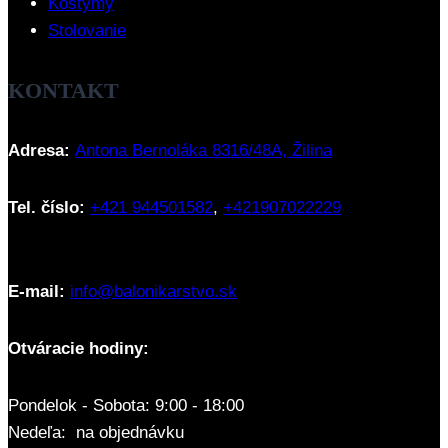
Kostýmy
Stolovanie
KONTAKT
Adresa:
Antona Bernoláka 8316/48A, Žilina
Tel. číslo:
+421 944501582
,
+421907022229
E-mail:
info@balonikarstvo.sk
Otváracie hodiny:
Pondelok - Sobota: 9:00 - 18:00
Nedeľa: na objednávku