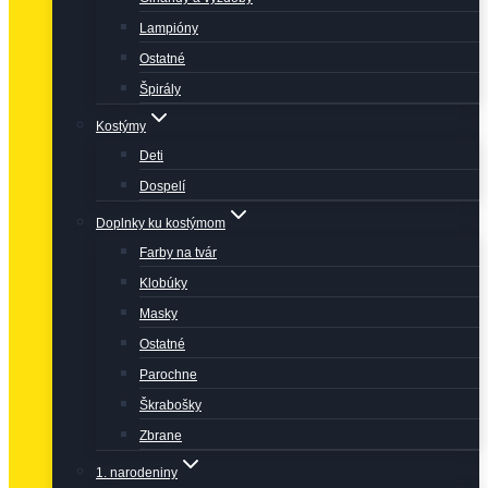
Lampióny
Ostatné
Špirály
Kostýmy
Deti
Dospelí
Doplnky ku kostýmom
Farby na tvár
Klobúky
Masky
Ostatné
Parochne
Škrabošky
Zbrane
1. narodeniny