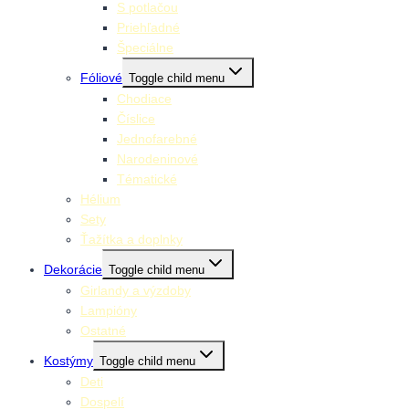
S potlačou
Priehľadné
Špeciálne
Fóliové
Toggle child menu
Chodiace
Číslice
Jednofarebné
Narodeninové
Tématické
Hélium
Sety
Ťažítka a doplnky
Dekorácie
Toggle child menu
Girlandy a výzdoby
Lampióny
Ostatné
Kostýmy
Toggle child menu
Deti
Dospelí