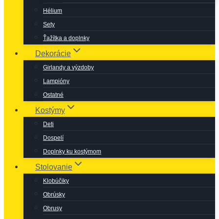
Hélium
Sety
Ťažítka a doplnky
Dekorácie
Girlandy a výzdoby
Lampióny
Ostatné
Kostýmy
Deti
Dospelí
Doplnky ku kostýmom
Stolovanie
Klobúčiky
Obrúsky
Obrusy