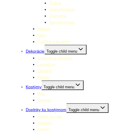
Číslice
Jednofarebné
Zvieratká
Narodeninové
Hélium
Sety
Ťažítka a doplnky
Dekorácie
Toggle child menu
Girlandy a výzdoby
Lampióny
Ostatné
Špirály
Kostýmy
Toggle child menu
Deti
Dospelí
Doplnky ku kostýmom
Toggle child menu
Farby na tvár
Klobúky
Masky