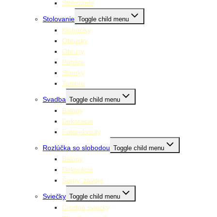
Stolovanie
Stolovanie
Toggle child menu
Klobúčiky
Obrúsky
Obrusy
Poháre
Slamky
Taniere
Svadba
Toggle child menu
Balóny
Dekorácie
Fotorekvizity
Rozlúčka so slobodou
Toggle child menu
Balóny
Dekorácie
Šerpy, závoje
Sviečky
Toggle child menu
Číselné sviecky