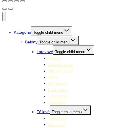
Kategórie
Toggle child menu
Balóny
Toggle child menu
Latexové
Toggle child menu
Číselné
Jednofarebné
Narodeninové
Obrie
Chrómové
Priehľadné
S potlačou
Špeciálne
Fóliové
Toggle child menu
Tématické
Chodiace