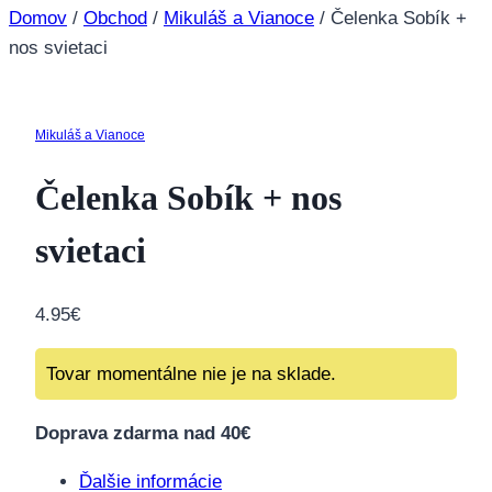
Domov
/
Obchod
/
Mikuláš a Vianoce
/
Čelenka Sobík +
nos svietaci
Mikuláš a Vianoce
Čelenka Sobík + nos
svietaci
4.95
€
Tovar momentálne nie je na sklade.
Doprava zdarma nad 40€
Ďalšie informácie