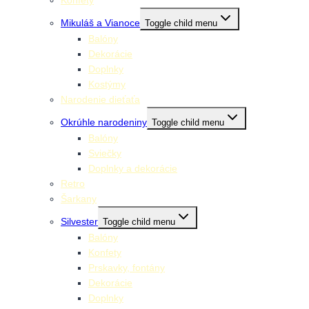
Konfety
Mikuláš a Vianoce
Toggle child menu
Balóny
Dekorácie
Doplnky
Kostýmy
Narodenie dieťaťa
Okrúhle narodeniny
Toggle child menu
Balóny
Sviečky
Doplnky a dekorácie
Retro
Šarkany
Silvester
Toggle child menu
Balóny
Konfety
Prskavky, fontány
Dekorácie
Doplnky