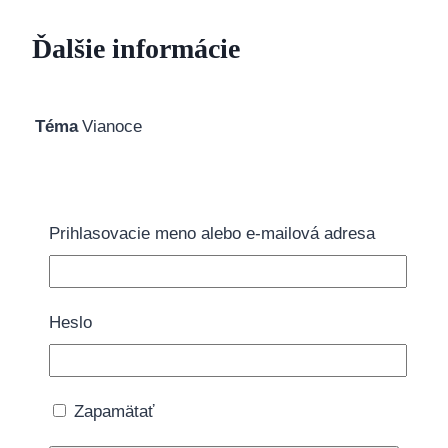
Ďalšie informácie
Téma
Vianoce
Možno by sa Vám páčilo…
Prihlasovacie meno alebo e-mailová adresa
Heslo
Balón fóliový Rudolf 45cm
3.95
€
Pridať do košíka
Zapamätať