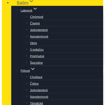
Balóny
Latexové
Chrómové
Číselné
Jednofarebné
Narodeninové
Obrie
S potlačou
Priehľadné
Špeciálne
Fóliové
Chodiace
Číslice
Jednofarebné
Narodeninové
Tématické