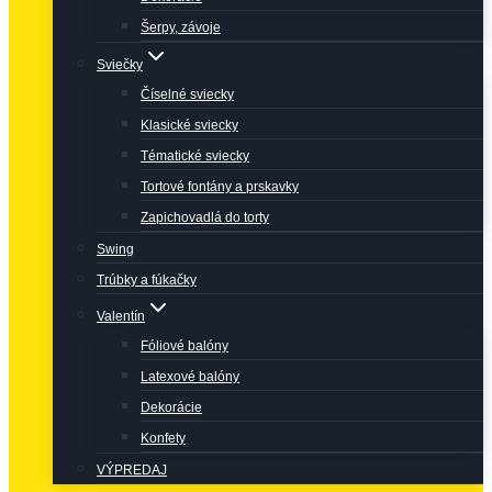
Šerpy, závoje
Sviečky
Číselné sviecky
Klasické sviecky
Tématické sviecky
Tortové fontány a prskavky
Zapichovadlá do torty
Swing
Trúbky a fúkačky
Valentín
Fóliové balóny
Latexové balóny
Dekorácie
Konfety
VÝPREDAJ