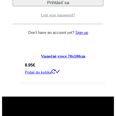
Sneh v spreji 150ml
Lost your password?
4.50
€
Pridať do košíka
Don't have an account yet?
Sign up
Vianočné vrece 70x100cm
8.95
€
Pridať do košíka