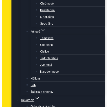
Chrómové
Priehľadné
S potlačou
Špeciálne
Fóliové
Tématické
Chodiace
Číslice
Jednofarebné
Zvieratká
Narodeninové
Hélium
Sety
Ťažítka a doplnky
Dekorácie
Girlandy a výzdoby