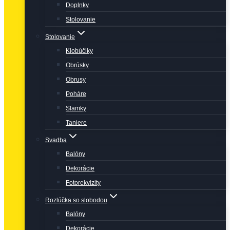
Doplnky
Stolovanie
Stolovanie
Klobúčiky
Obrúsky
Obrusy
Poháre
Slamky
Taniere
Svadba
Balóny
Dekorácie
Fotorekvizity
Rozlúčka so slobodou
Balóny
Dekorácie