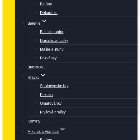
Balóny
Dekorácie
Balenie
Baliaci papier
Darčekové tašky
Mašle a stuhy
Pozvánky
Bublifuky
Hračky
Spoločenské hry
Pexeso
Omaľovánky
Plyšové hračky
Konfety
Mikuláš a Vianoce