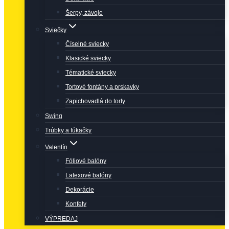
Šerpy, závoje
Sviečky
Číselné sviecky
Klasické sviecky
Tématické sviecky
Tortové fontány a prskavky
Zapichovadlá do torty
Swing
Trúbky a fúkačky
Valentín
Fóliové balóny
Latexové balóny
Dekorácie
Konfety
VÝPREDAJ