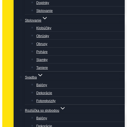
Doplnky
Stolovanie
Stolovanie
Klobúčiky
Obrúsky
Obrusy
Poháre
Slamky
Taniere
Svadba
Balóny
Dekorácie
Fotorekvizity
Rozlúčka so slobodou
Balóny
Dekorácie