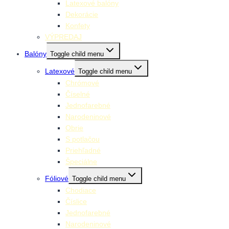
Latexové balóny
Dekorácie
Konfety
VÝPREDAJ
Balóny
Toggle child menu
Latexové
Toggle child menu
Chrómové
Číselné
Jednofarebné
Narodeninové
Obrie
S potlačou
Priehľadné
Špeciálne
Fóliové
Toggle child menu
Chodiace
Číslice
Jednofarebné
Narodeninové