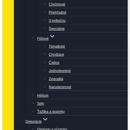
Chrómové
Priehľadné
S potlačou
Špeciálne
Fóliové
Tématické
Chodiace
Číslice
Jednofarebné
Zvieratká
Narodeninové
Hélium
Sety
Ťažítka a doplnky
Dekorácie
Girlandy a výzdoby