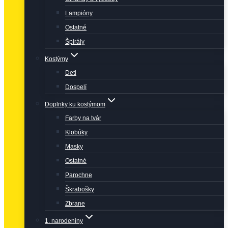
Lampióny
Ostatné
Špirály
Kostýmy
Deti
Dospelí
Doplnky ku kostýmom
Farby na tvár
Klobúky
Masky
Ostatné
Parochne
Škrabošky
Zbrane
1. narodeniny