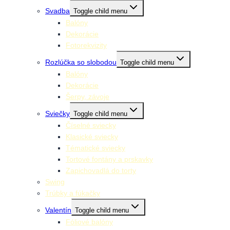
Svadba
Toggle child menu
Balóny
Dekorácie
Fotorekvizity
Rozlúčka so slobodou
Toggle child menu
Balóny
Dekorácie
Šerpy, závoje
Sviečky
Toggle child menu
Číselné sviecky
Klasické sviecky
Tématické sviecky
Tortové fontány a prskavky
Zapichovadlá do torty
Swing
Trúbky a fúkačky
Valentín
Toggle child menu
Fóliové balóny