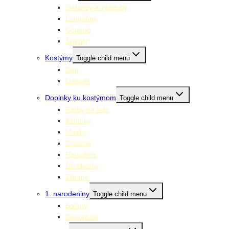
Girlandy a výzdoby
Lampióny
Ostatné
Špirály
Kostýmy
Toggle child menu
Deti
Dospelí
Doplnky ku kostýmom
Toggle child menu
Farby na tvár
Klobúky
Masky
Ostatné
Parochne
Škrabošky
Zbrane
1. narodeniny
Toggle child menu
Balóny
Dekorácie