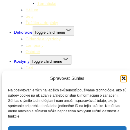
Tématické
Hélium
Sety
Ťažítka a doplnky
Dekorácie
Toggle child menu
Girlandy a výzdoby
Lampióny
Ostatné
Kostýmy
Toggle child menu
Deti
Dospelí
Spravovať Súhlas
Doplnky ku kostýmom
Stolovanie
Na poskytovanie tých najlepších skúseností používame technológie, ako sú
Toggle child menu
súbory cookie na ukladanie a/alebo prístup k informáciám o zariadení.
Klobúčiky
Súhlas s týmito technológiami nám umožní spracovávať údaje, ako je
Obrúsky
správanie pri prehliadaní alebo jedinečné ID na tejto stránke. Nesúhlas
Obrusy
alebo odvolanie súhlasu môže nepriaznivo ovplyvniť určité vlastnosti a
Poháre
funkcie.
Slamky
Taniere