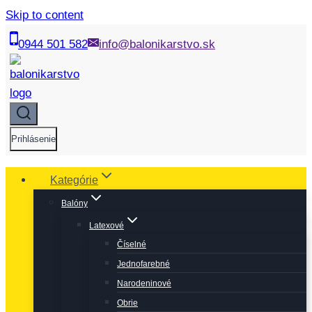
Skip to content
0944 501 582
info@balonikarstvo.sk
Prihlásenie
Kategórie
Balóny
Latexové
Číselné
Jednofarebné
Narodeninové
Obrie