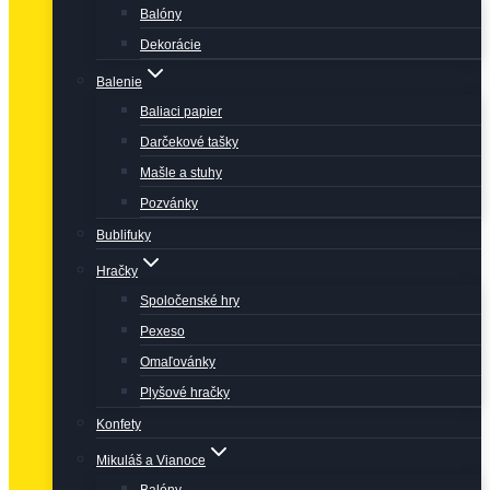
Balóny
Dekorácie
Balenie
Baliaci papier
Darčekové tašky
Mašle a stuhy
Pozvánky
Bublifuky
Hračky
Spoločenské hry
Pexeso
Omaľovánky
Plyšové hračky
Konfety
Mikuláš a Vianoce