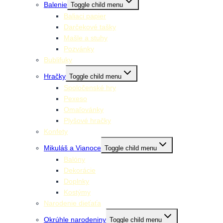
Balenie
Toggle child menu
Baliaci papier
Darčekové tašky
Mašle a stuhy
Pozvánky
Bublifuky
Hračky
Toggle child menu
Spoločenské hry
Pexeso
Omaľovánky
Plyšové hračky
Konfety
Mikuláš a Vianoce
Toggle child menu
Balóny
Dekorácie
Doplnky
Kostýmy
Narodenie dieťaťa
Okrúhle narodeniny
Toggle child menu