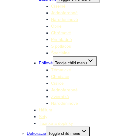
Číselné
Jednofarebné
Narodeninové
Obrie
Chrómové
Priehľadné
S potlačou
Špeciálne
Fóliové
Toggle child menu
Tématické
Chodiace
Číslice
Jednofarebné
Zvieratká
Narodeninové
Hélium
Sety
Ťažítka a doplnky
Dekorácie
Toggle child menu