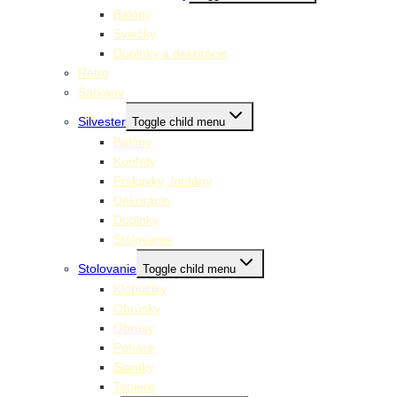
Balóny
Sviečky
Doplnky a dekorácie
Retro
Šarkany
Silvester
Toggle child menu
Balóny
Konfety
Prskavky, fontány
Dekorácie
Doplnky
Stolovanie
Stolovanie
Toggle child menu
Klobúčiky
Obrúsky
Obrusy
Poháre
Slamky
Taniere