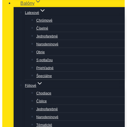
Balóny
Latexové
Chrómové
Číselné
Jednofarebné
Narodeninové
Obrie
S potlačou
Priehľadné
Špeciálne
Fóliové
Chodiace
Číslice
Jednofarebné
Narodeninové
Tématické