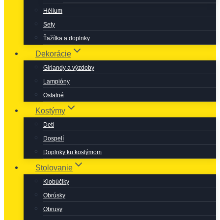
Hélium
Sety
Ťažítka a doplnky
Dekorácie
Girlandy a výzdoby
Lampióny
Ostatné
Kostýmy
Deti
Dospelí
Doplnky ku kostýmom
Stolovanie
Klobúčiky
Obrúsky
Obrusy