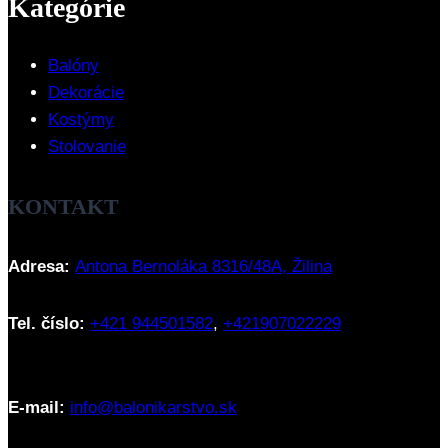
Kategórie
Balóny
Dekorácie
Kostýmy
Stolovanie
KONTAKT
Adresa:
Antona Bernoláka 8316/48A, Žilina
Tel. číslo:
+421 944501582
,
+421907022229
E-mail:
info@balonikarstvo.sk