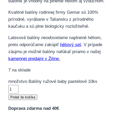
Balónik je vhodný na plnenie héliom aj vzduchom.
Kvalitné balóny rodinnej firmy Gemar sú 100%
prírodné, vyrábane v Taliansku z prírodného
kaučuku a sú plne biologicky rozložiteľné.
Latexové balóny
neodosielame
naplnené héliom,
preto odporúčame zakúpiť
héliový set
. V prípade
záujmu je možné balóny nafúkať priamo v našej
kamennej predajni v Žiline.
7 na sklade
množstvo Balóny ružové baby pastelové 10ks
Pridať do košíka
Doprava zdarma nad 40€