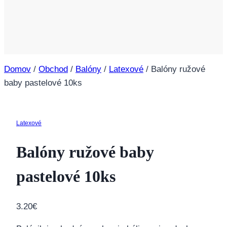
Domov
/
Obchod
/
Balóny
/
Latexové
/
Balóny ružové
baby pastelové 10ks
Latexové
Balóny ružové baby
pastelové 10ks
3.20
€