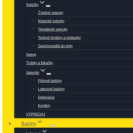
Sviečky
Číselné sviecky
Klasické sviecky
Tématické sviecky
Tortové fontány a prskavky
Zapichovadlá do torty
Swing
Trúbky a fúkačky
Valentín
Fóliové balóny
Latexové balóny
Dekorácie
Konfety
VÝPREDAJ
Balóny