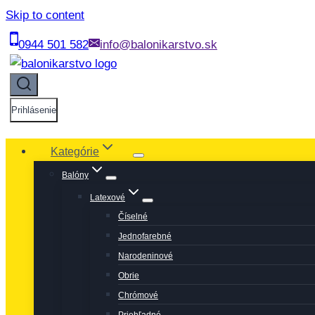
Skip to content
0944 501 582
info@balonikarstvo.sk
Prihlásenie
Kategórie
Balóny
Latexové
Číselné
Jednofarebné
Narodeninové
Obrie
Chrómové