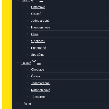
Latexové
Chrómové
Číselné
Jednofarebné
Narodeninové
Obrie
S potlačou
Priehľadné
Špeciálne
Fóliové
Chodiace
Číslice
Jednofarebné
Narodeninové
Tématické
Hélium