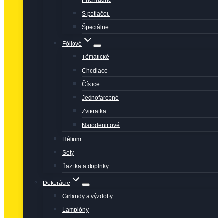
Priehľadné
S potlačou
Špeciálne
Fóliové
Tématické
Chodiace
Číslice
Jednofarebné
Zvieratká
Narodeninové
Hélium
Sety
Ťažítka a doplnky
Dekorácie
Girlandy a výzdoby
Lampióny