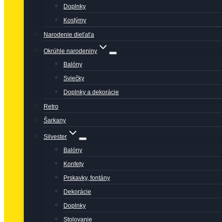
Doplnky
Kostýmy
Narodenie dieťaťa
Okrúhle narodeniny
Balóny
Sviečky
Doplnky a dekorácie
Retro
Šarkany
Silvester
Balóny
Konfety
Prskavky, fontány
Dekorácie
Doplnky
Stolovanie