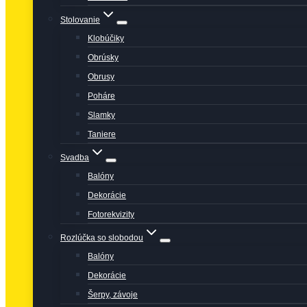
Stolovanie
Klobúčiky
Obrúsky
Obrusy
Poháre
Slamky
Taniere
Svadba
Balóny
Dekorácie
Fotorekvizity
Rozlúčka so slobodou
Balóny
Dekorácie
Šerpy, závoje