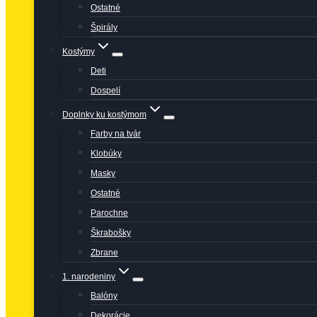
Ostatné
Špirály
Kostýmy
Deti
Dospelí
Doplnky ku kostýmom
Farby na tvár
Klobúky
Masky
Ostatné
Parochne
Škrabošky
Zbrane
1. narodeniny
Balóny
Dekorácie