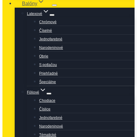
Balóny
Latexové
Chrómové
Číselné
Jednofarebné
Narodeninové
Obrie
S potlačou
Priehľadné
Špeciálne
Fóliové
Chodiace
Číslice
Jednofarebné
Narodeninové
Tématické