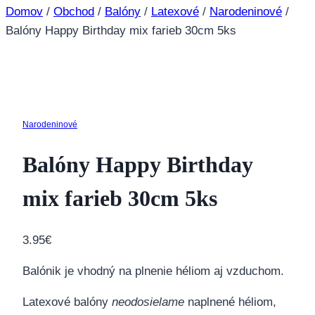
Domov
/
Obchod
/
Balóny
/
Latexové
/
Narodeninové
/
Balóny Happy Birthday mix farieb 30cm 5ks
Narodeninové
Balóny Happy Birthday
mix farieb 30cm 5ks
3.95
€
Balónik je vhodný na plnenie héliom aj vzduchom.
Latexové balóny
neodosielame
naplnené héliom,