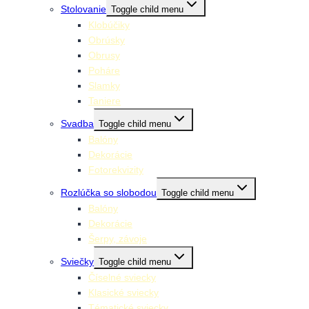
Stolovanie
Toggle child menu
Klobúčiky
Obrúsky
Obrusy
Poháre
Slamky
Taniere
Svadba
Toggle child menu
Balóny
Dekorácie
Fotorekvizity
Rozlúčka so slobodou
Toggle child menu
Balóny
Dekorácie
Šerpy, závoje
Sviečky
Toggle child menu
Číselné sviecky
Klasické sviecky
Tématické sviecky