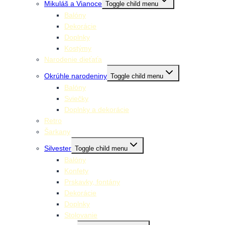
Mikuláš a Vianoce
Toggle child menu
Balóny
Dekorácie
Doplnky
Kostýmy
Narodenie dieťaťa
Okrúhle narodeniny
Toggle child menu
Balóny
Sviečky
Doplnky a dekorácie
Retro
Šarkany
Silvester
Toggle child menu
Balóny
Konfety
Prskavky, fontány
Dekorácie
Doplnky
Stolovanie