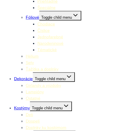
Priehľadné
Špeciálne
Fóliové
Toggle child menu
Chodiace
Číslice
Jednofarebné
Narodeninové
Tématické
Hélium
Sety
Ťažítka a doplnky
Dekorácie
Toggle child menu
Girlandy a výzdoby
Lampióny
Ostatné
Kostýmy
Toggle child menu
Deti
Dospelí
Doplnky ku kostýmom