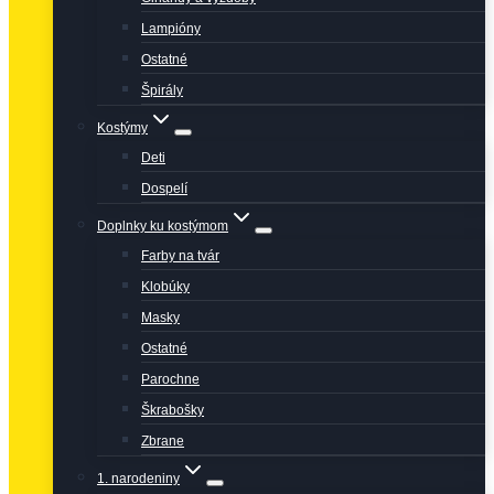
Lampióny
Ostatné
Špirály
Kostýmy
Deti
Dospelí
Doplnky ku kostýmom
Farby na tvár
Klobúky
Masky
Ostatné
Parochne
Škrabošky
Zbrane
1. narodeniny