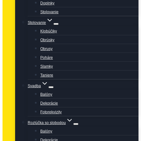
Doplnky
Stolovanie
Stolovanie
Klobúčiky
Obrúsky
Obrusy
Poháre
Slamky
Taniere
Svadba
Balóny
Dekorácie
Fotorekvizity
Rozlúčka so slobodou
Balóny
Dekorácie