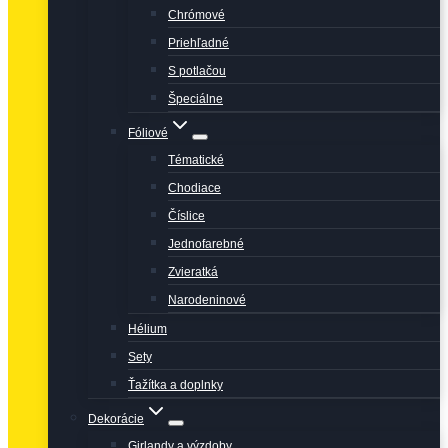
Chrómové
Priehľadné
S potlačou
Špeciálne
Fóliové
Tématické
Chodiace
Číslice
Jednofarebné
Zvieratká
Narodeninové
Hélium
Sety
Ťažítka a doplnky
Dekorácie
Girlandy a výzdoby