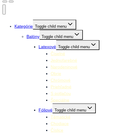
Kategórie
Toggle child menu
Balóny
Toggle child menu
Latexové
Toggle child menu
Číselné
Jednofarebné
Narodeninové
Obrie
Chrómové
Priehľadné
S potlačou
Špeciálne
Fóliové
Toggle child menu
Tématické
Chodiace
Číslice