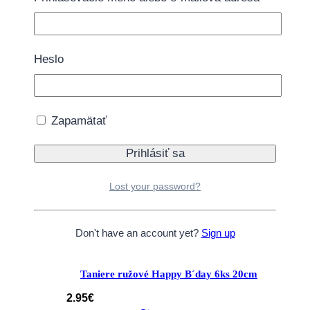
6.75
€
Momentálne vypredané.
Nie je na sklade
Heslo
Zapamätať
Girlanda Happy Birthday farebné vlajky
1,75m
3.30
€
Lost your password?
Pridať do košíka
Don't have an account yet?
Sign up
Taniere ružové Happy B´day 6ks 20cm
2.95
€