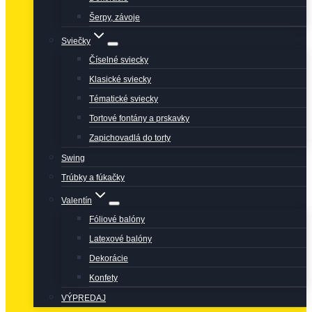
Šerpy, závoje
Sviečky
Číselné sviecky
Klasické sviecky
Tématické sviecky
Tortové fontány a prskavky
Zapichovadlá do torty
Swing
Trúbky a fúkačky
Valentín
Fóliové balóny
Latexové balóny
Dekorácie
Konfety
VÝPREDAJ