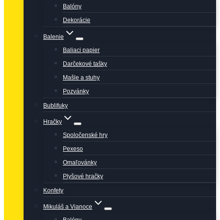
Balóny
Dekorácie
Balenie
Baliaci papier
Darčekové tašky
Mašle a stuhy
Pozvánky
Bublifuky
Hračky
Spoločenské hry
Pexeso
Omaľovánky
Plyšové hračky
Konfety
Mikuláš a Vianoce