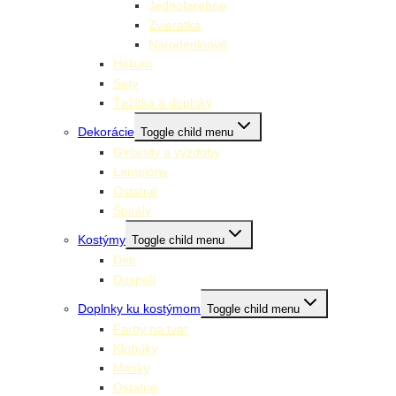
Jednofarebné
Zvieratká
Narodeninové
Hélium
Sety
Ťažítka a doplnky
Dekorácie
Toggle child menu
Girlandy a výzdoby
Lampióny
Ostatné
Špirály
Kostýmy
Toggle child menu
Deti
Dospelí
Doplnky ku kostýmom
Toggle child menu
Farby na tvár
Klobúky
Masky
Ostatné