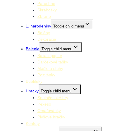
Parochne
Škrabošky
Zbrane
1. narodeniny
Toggle child menu
Balóny
Dekorácie
Balenie
Toggle child menu
Baliaci papier
Darčekové tašky
Mašle a stuhy
Pozvánky
Bublifuky
Hračky
Toggle child menu
Spoločenské hry
Pexeso
Omaľovánky
Plyšové hračky
Konfety