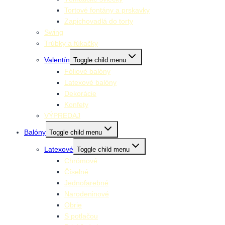
Tortové fontány a prskavky
Zapichovadlá do torty
Swing
Trúbky a fúkačky
Valentín
Toggle child menu
Fóliové balóny
Latexové balóny
Dekorácie
Konfety
VÝPREDAJ
Balóny
Toggle child menu
Latexové
Toggle child menu
Chrómové
Číselné
Jednofarebné
Narodeninové
Obrie
S potlačou