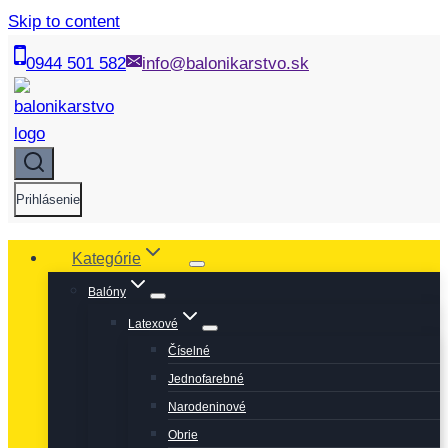
Skip to content
0944 501 582
info@balonikarstvo.sk
Prihlásenie
Kategórie
Balóny
Latexové
Číselné
Jednofarebné
Narodeninové
Obrie