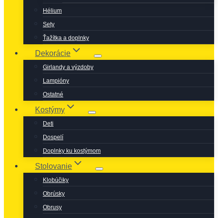
Hélium
Sety
Ťažítka a doplnky
Dekorácie
Girlandy a výzdoby
Lampióny
Ostatné
Kostýmy
Deti
Dospelí
Doplnky ku kostýmom
Stolovanie
Klobúčiky
Obrúsky
Obrusy