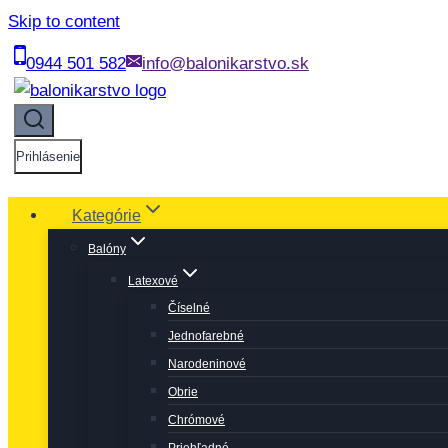
Skip to content
0944 501 582
info@balonikarstvo.sk
Prihlásenie
Kategórie
Balóny
Latexové
Číselné
Jednofarebné
Narodeninové
Obrie
Chrómové