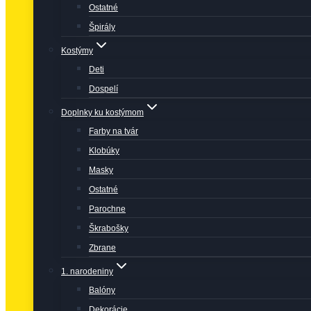
Ostatné
Špirály
Kostýmy
Deti
Dospelí
Doplnky ku kostýmom
Farby na tvár
Klobúky
Masky
Ostatné
Parochne
Škrabošky
Zbrane
1. narodeniny
Balóny
Dekorácie