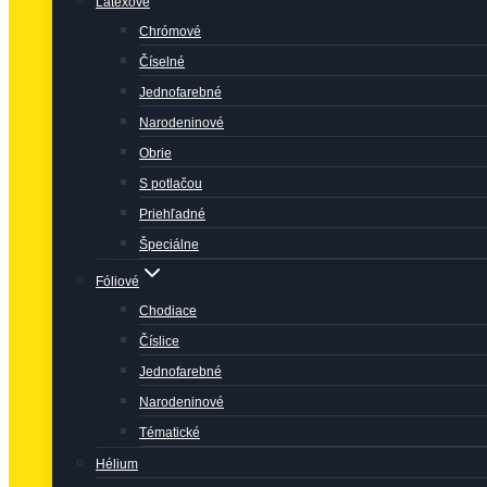
Latexové
Chrómové
Číselné
Jednofarebné
Narodeninové
Obrie
S potlačou
Priehľadné
Špeciálne
Fóliové
Chodiace
Číslice
Jednofarebné
Narodeninové
Tématické
Hélium