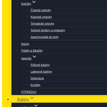
Sviečky
Číselné sviecky
Klasické sviecky
Tématické sviecky
Tortové fontány a prskavky
Zapichovadlá do torty
Swing
Trúbky a fúkačky
Valentín
Fóliové balóny
Latexové balóny
Dekorácie
Konfety
VÝPREDAJ
Balóny