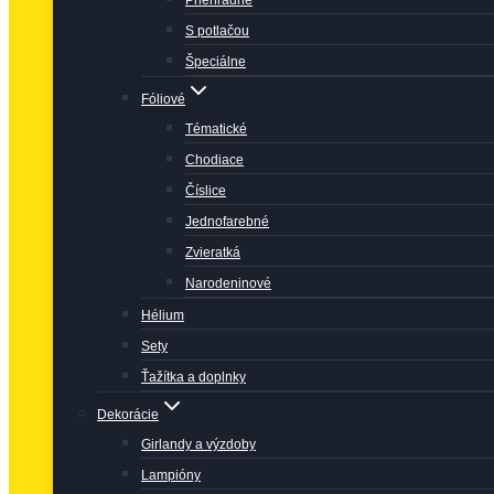
Priehľadné
S potlačou
Špeciálne
Fóliové
Tématické
Chodiace
Číslice
Jednofarebné
Zvieratká
Narodeninové
Hélium
Sety
Ťažítka a doplnky
Dekorácie
Girlandy a výzdoby
Lampióny