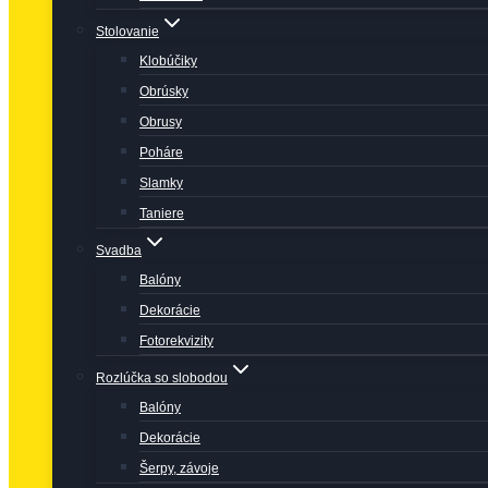
Stolovanie
Klobúčiky
Obrúsky
Obrusy
Poháre
Slamky
Taniere
Svadba
Balóny
Dekorácie
Fotorekvizity
Rozlúčka so slobodou
Balóny
Dekorácie
Šerpy, závoje