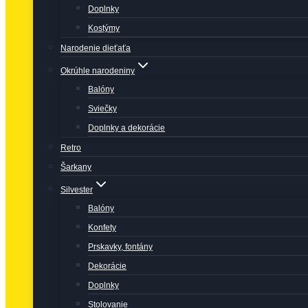
Doplnky
Kostýmy
Narodenie dieťaťa
Okrúhle narodeniny
Balóny
Sviečky
Doplnky a dekorácie
Retro
Šarkany
Silvester
Balóny
Konfety
Prskavky, fontány
Dekorácie
Doplnky
Stolovanie