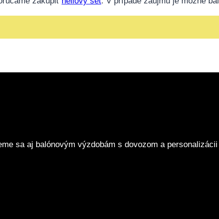
porúčame zakúpiť
héliový set
. V prípade záujmu je možné bal
eme sa aj balónovým výzdobám s dovozom a personalizácii 