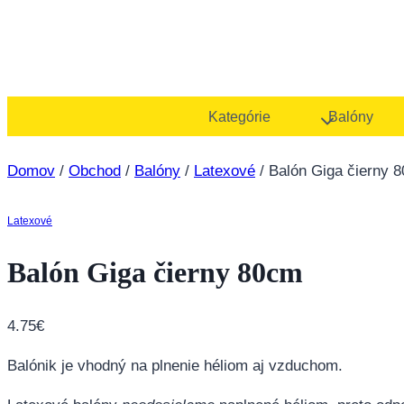
Kategórie
Balóny
Domov
/
Obchod
/
Balóny
/
Latexové
/
Balón Giga čierny 
Latexové
Balón Giga čierny 80cm
4.75
€
Balónik je vhodný na plnenie héliom aj vzduchom.