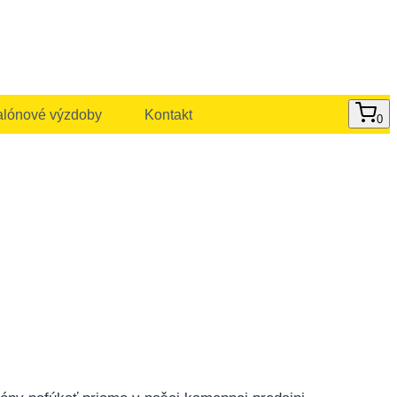
alónové výzdoby
Kontakt
0