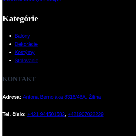
Kategórie
Balóny
Dekorácie
Kostýmy
Stolovanie
KONTAKT
Adresa:
Antona Bernoláka 8316/48A, Žilina
Tel. číslo:
+421 944501582
,
+421907022229