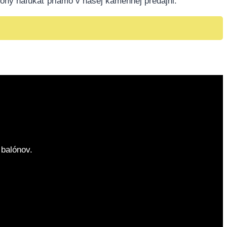
óny nafúkať priamo v našej kamennej predajni.
balónov.