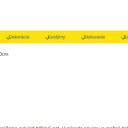
Dekorácie
Kostýmy
Stolovanie
B
80cm