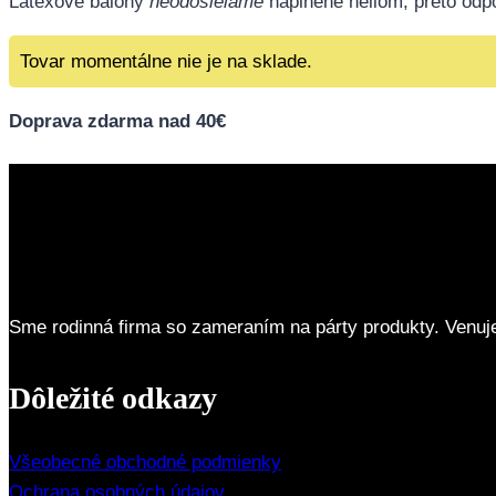
Latexové balóny
neodosielame
naplnené héliom, preto od
Tovar momentálne nie je na sklade.
Doprava zdarma nad 40€
Sme rodinná firma so zameraním na párty produkty. Venuj
Dôležité odkazy
Všeobecné obchodné podmienky
Ochrana osobných údajov