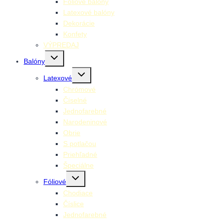
Fóliové balóny
Latexové balóny
Dekorácie
Konfety
VÝPREDAJ
Toggle
Balóny
child
menu
Toggle
Latexové
child
menu
Chrómové
Číselné
Jednofarebné
Narodeninové
Obrie
S potlačou
Priehľadné
Špeciálne
Toggle
Fóliové
child
menu
Chodiace
Číslice
Jednofarebné