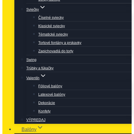
Sviečky
Číselné sviecky
Klasické sviecky
Tématické sviecky
Tortové fontány a prskavky
Zapichovadlá do torty
Swing
Trúbky a fúkačky
Valentín
Fóliové balóny
Latexové balóny
Dekorácie
Konfety
VÝPREDAJ
Balóny