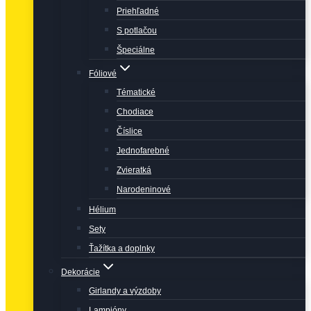
Priehľadné
S potlačou
Špeciálne
Fóliové
Tématické
Chodiace
Číslice
Jednofarebné
Zvieratká
Narodeninové
Hélium
Sety
Ťažítka a doplnky
Dekorácie
Girlandy a výzdoby
Lampióny