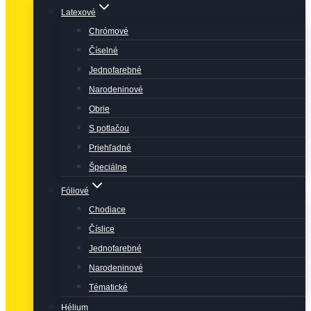
Latexové
Chrómové
Číselné
Jednofarebné
Narodeninové
Obrie
S potlačou
Priehľadné
Špeciálne
Fóliové
Chodiace
Číslice
Jednofarebné
Narodeninové
Tématické
Hélium