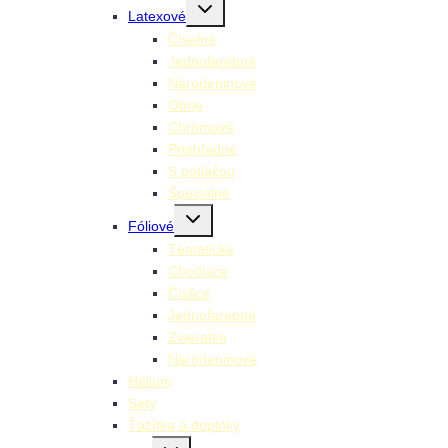
Toggle
Latexové
child
menu
Číselné
Jednofarebné
Narodeninové
Obrie
Chrómové
Priehľadné
S potlačou
Špeciálne
Toggle
Fóliové
child
menu
Tématické
Chodiace
Číslice
Jednofarebné
Zvieratká
Narodeninové
Hélium
Sety
Ťažítka a doplnky
Toggle