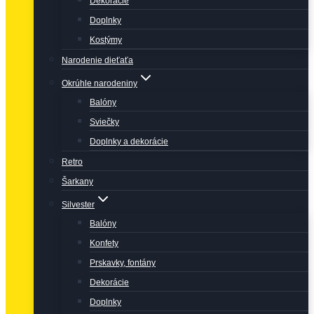
Dekorácie
Doplnky
Kostýmy
Narodenie dieťaťa
Okrúhle narodeniny
Balóny
Sviečky
Doplnky a dekorácie
Retro
Šarkany
Silvester
Balóny
Konfety
Prskavky, fontány
Dekorácie
Doplnky