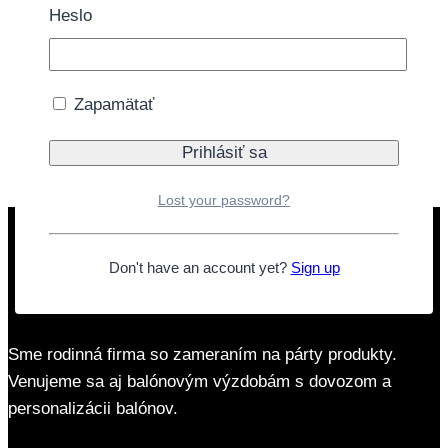
záujmu je možné balón nafúkať priamo v našej
Heslo
kamennej predajni.
Tovar momentálne nie je na sklade.
Zapamätať
Doprava zdarma nad 40€
Lost your password?
Don't have an account yet?
Sign up
Sme rodinná firma so zameraním na párty produkty.
Venujeme sa aj balónovým výzdobám s dovozom a
personalizácii balónov.