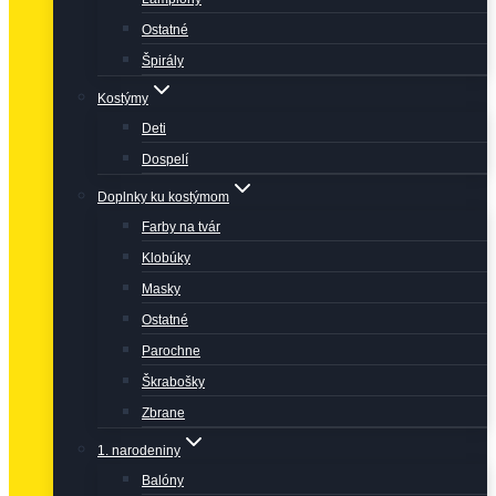
Ostatné
Špirály
Kostýmy
Deti
Dospelí
Doplnky ku kostýmom
Farby na tvár
Klobúky
Masky
Ostatné
Parochne
Škrabošky
Zbrane
1. narodeniny
Balóny