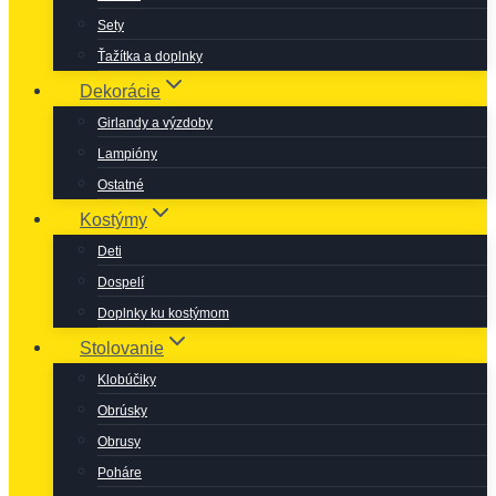
Sety
Ťažítka a doplnky
Dekorácie
Girlandy a výzdoby
Lampióny
Ostatné
Kostýmy
Deti
Dospelí
Doplnky ku kostýmom
Stolovanie
Klobúčiky
Obrúsky
Obrusy
Poháre