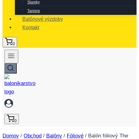
Slamky
Taniere
Balónové výzdoby
Kontakt
0
0
Domov
/
Obchod
/
Balóny
/
Fóliové
/
Balón fóliový The