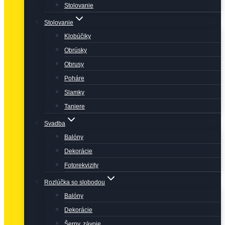
Stolovanie
Stolovanie
Klobúčiky
Obrúsky
Obrusy
Poháre
Slamky
Taniere
Svadba
Balóny
Dekorácie
Fotorekvizity
Rozlúčka so slobodou
Balóny
Dekorácie
Šerpy, závoje