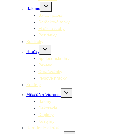
Toggle
Balenie
child
menu
Baliaci papier
Darčekové tašky
Mašle a stuhy
Pozvánky
Bublifuky
Toggle
Hračky
child
menu
Spoločenské hry
Pexeso
Omaľovánky
Plyšové hračky
Konfety
Toggle
Mikuláš a Vianoce
child
menu
Balóny
Dekorácie
Doplnky
Kostýmy
Narodenie dieťaťa
Toggle