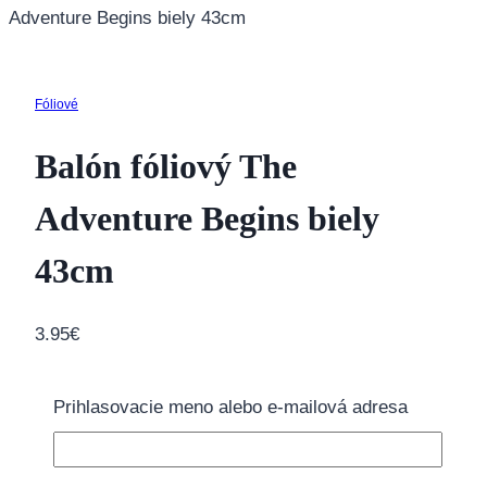
Adventure Begins biely 43cm
Fóliové
Balón fóliový The
Adventure Begins biely
43cm
3.95
€
Balónik je vhodný na plnenie héliom aj vzduchom.
Prihlasovacie meno alebo e-mailová adresa
Fóliové balóny
neodosielame
naplnené héliom,
preto odporúčame zakúpiť
héliový set
. V prípade