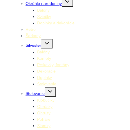
Okrúhle narodeniny
child
menu
Balóny
Sviečky
Doplnky a dekorácie
Retro
Šarkany
Toggle
Silvester
child
menu
Balóny
Konfety
Prskavky, fontány
Dekorácie
Doplnky
Stolovanie
Toggle
Stolovanie
child
menu
Klobúčiky
Obrúsky
Obrusy
Poháre
Slamky