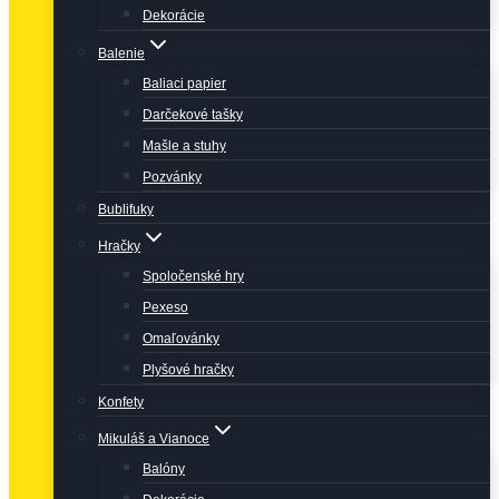
Dekorácie
Balenie
Baliaci papier
Darčekové tašky
Mašle a stuhy
Pozvánky
Bublifuky
Hračky
Spoločenské hry
Pexeso
Omaľovánky
Plyšové hračky
Konfety
Mikuláš a Vianoce
Balóny