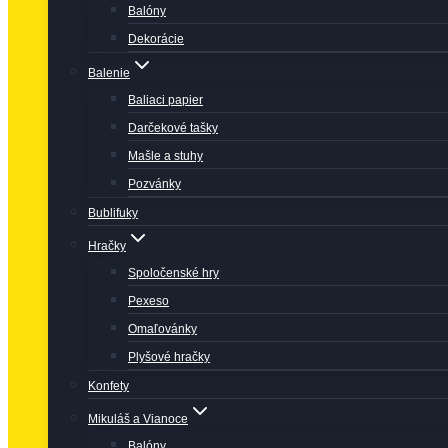
Balóny
Dekorácie
Balenie
Baliaci papier
Darčekové tašky
Mašle a stuhy
Pozvánky
Bublifuky
Hračky
Spoločenské hry
Pexeso
Omaľovánky
Plyšové hračky
Konfety
Mikuláš a Vianoce
Balóny