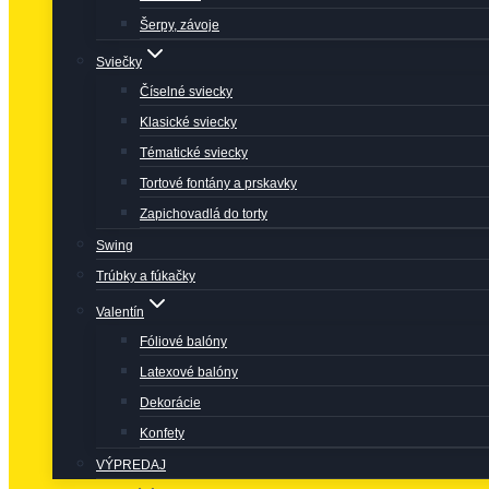
Šerpy, závoje
Sviečky
Číselné sviecky
Klasické sviecky
Tématické sviecky
Tortové fontány a prskavky
Zapichovadlá do torty
Swing
Trúbky a fúkačky
Valentín
Fóliové balóny
Latexové balóny
Dekorácie
Konfety
VÝPREDAJ