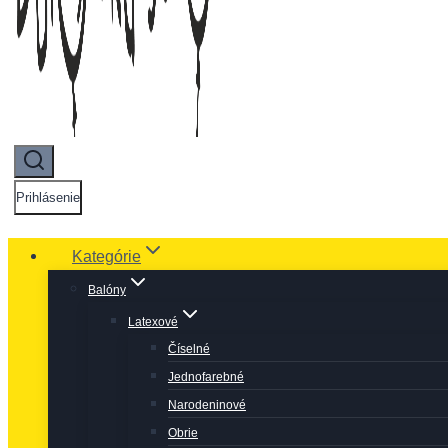
Prihlásenie
Kategórie
Balóny
Latexové
Číselné
Jednofarebné
Narodeninové
Obrie