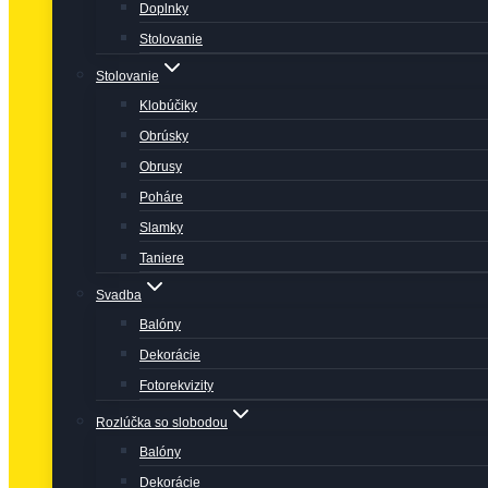
Doplnky
Stolovanie
Stolovanie
Klobúčiky
Obrúsky
Obrusy
Poháre
Slamky
Taniere
Svadba
Balóny
Dekorácie
Fotorekvizity
Rozlúčka so slobodou
Balóny
Dekorácie