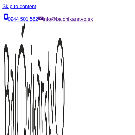
Skip to content
0944 501 582
info@balonikarstvo.sk