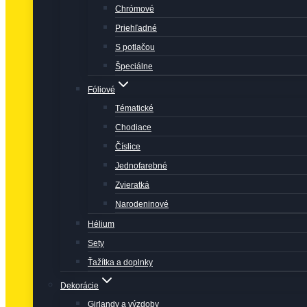
Chrómové
Priehľadné
S potlačou
Špeciálne
Fóliové
Tématické
Chodiace
Číslice
Jednofarebné
Zvieratká
Narodeninové
Hélium
Sety
Ťažítka a doplnky
Dekorácie
Girlandy a výzdoby