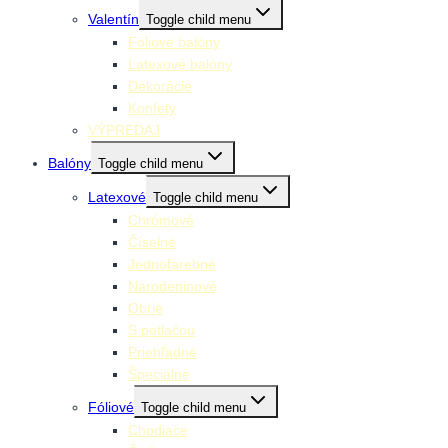
Valentín
Toggle child menu
Fóliové balóny
Latexové balóny
Dekorácie
Konfety
VÝPREDAJ
Balóny
Toggle child menu
Latexové
Toggle child menu
Chrómové
Číselné
Jednofarebné
Narodeninové
Obrie
S potlačou
Priehľadné
Špeciálne
Fóliové
Toggle child menu
Chodiace