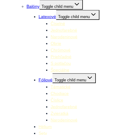
Balóny
Toggle child menu
Latexové
Toggle child menu
Číselné
Jednofarebné
Narodeninové
Obrie
Chrómové
Priehľadné
S potlačou
Špeciálne
Fóliové
Toggle child menu
Tématické
Chodiace
Číslice
Jednofarebné
Zvieratká
Narodeninové
Hélium
Sety