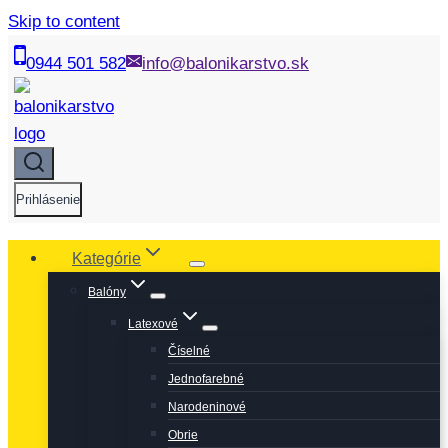
Skip to content
0944 501 582
info@balonikarstvo.sk
Prihlásenie
Kategórie
Balóny
Latexové
Číselné
Jednofarebné
Narodeninové
Obrie