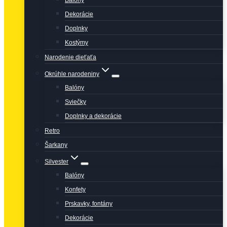
Balóny
Dekorácie
Doplnky
Kostýmy
Narodenie dieťaťa
Okrúhle narodeniny
Balóny
Sviečky
Doplnky a dekorácie
Retro
Šarkany
Silvester
Balóny
Konfety
Prskavky, fontány
Dekorácie