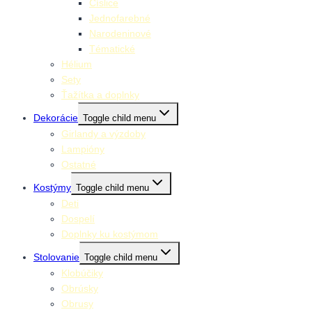
Číslice
Jednofarebné
Narodeninové
Tématické
Hélium
Sety
Ťažítka a doplnky
Dekorácie
Toggle child menu
Girlandy a výzdoby
Lampióny
Ostatné
Kostýmy
Toggle child menu
Deti
Dospelí
Doplnky ku kostýmom
Stolovanie
Toggle child menu
Klobúčiky
Obrúsky
Obrusy