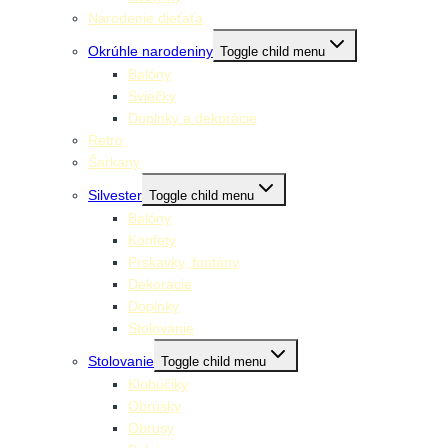
Narodenie dieťaťa
Okrúhle narodeniny
Toggle child menu
Balóny
Sviečky
Doplnky a dekorácie
Retro
Šarkany
Silvester
Toggle child menu
Balóny
Konfety
Prskavky, fontány
Dekorácie
Doplnky
Stolovanie
Stolovanie
Toggle child menu
Klobúčiky
Obrúsky
Obrusy