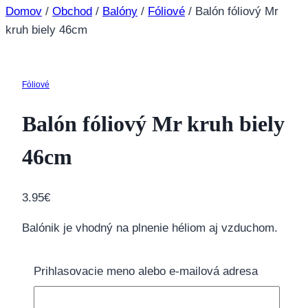
Domov
/
Obchod
/
Balóny
/
Fóliové
/
Balón fóliový Mr
kruh biely 46cm
Fóliové
Balón fóliový Mr kruh biely
46cm
3.95
€
Balónik je vhodný na plnenie héliom aj vzduchom.
Fóliové balóny
neodosielame
naplnené héliom,
Prihlasovacie meno alebo e-mailová adresa
preto odporúčame zakúpiť
héliový set
. V prípade
záujmu je možné balón nafúkať priamo v našej