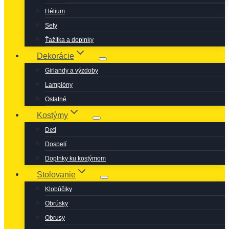
Hélium
Sety
Ťažítka a doplnky
Dekorácie
Girlandy a výzdoby
Lampióny
Ostatné
Kostýmy
Deti
Dospelí
Doplnky ku kostýmom
Stolovanie
Klobúčiky
Obrúsky
Obrusy