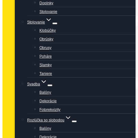
Doplnky
Stolovanie
Stolovanie
Klobúčiky
Obrúsky
Obrusy
Poháre
Slamky
Taniere
Svadba
Balóny
Dekorácie
Fotorekvizity
Rozlúčka so slobodou
Balóny
Dekorácie