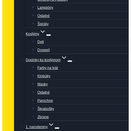
Lampióny
Ostatné
Špirály
Kostýmy
Deti
Dospelí
Doplnky ku kostýmom
Farby na tvár
Klobúky
Masky
Ostatné
Parochne
Škrabošky
Zbrane
1. narodeniny