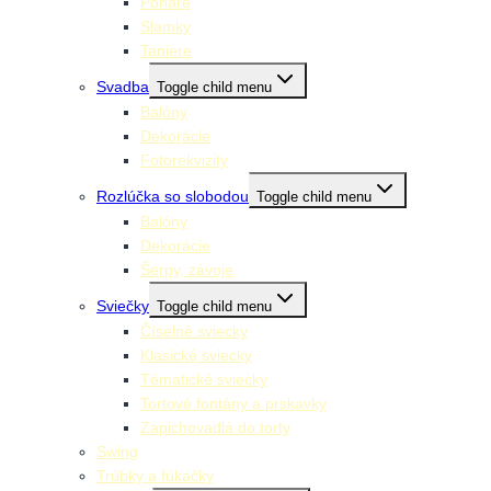
Poháre
Slamky
Taniere
Svadba
Toggle child menu
Balóny
Dekorácie
Fotorekvizity
Rozlúčka so slobodou
Toggle child menu
Balóny
Dekorácie
Šerpy, závoje
Sviečky
Toggle child menu
Číselné sviecky
Klasické sviecky
Tématické sviecky
Tortové fontány a prskavky
Zapichovadlá do torty
Swing
Trúbky a fúkačky