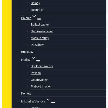
Balóny
Dekorácie
Balenie
Baliaci papier
Darčekové tašky
Mašle a stuhy
Pozvánky
Bublifuky
Hračky
Spoločenské hry
Pexeso
Omaľovánky
Plyšové hračky
Konfety
Mikuláš a Vianoce