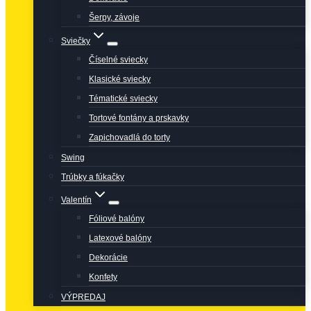
Šerpy, závoje
Sviečky
Číselné sviecky
Klasické sviecky
Tématické sviecky
Tortové fontány a prskavky
Zapichovadlá do torty
Swing
Trúbky a fúkačky
Valentín
Fóliové balóny
Latexové balóny
Dekorácie
Konfety
VÝPREDAJ