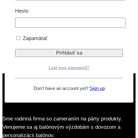
kamennej predajni.
Heslo
1 na sklade
množstvo Balón fóliový Mr kruh biely 46cm
Zapamätať
Pridať do košíka
Doprava zdarma nad 40€
Lost your password?
Don't have an account yet?
Sign up
Sme rodinná firma so zameraním na párty produkty.
Venujeme sa aj balónovým výzdobám s dovozom a
personalizácii balónov.