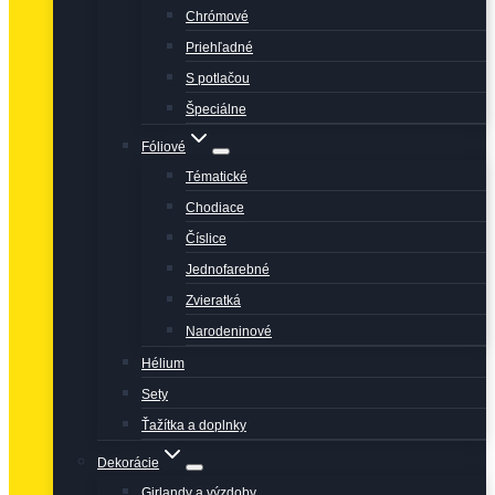
Chrómové
Priehľadné
S potlačou
Špeciálne
Fóliové
Tématické
Chodiace
Číslice
Jednofarebné
Zvieratká
Narodeninové
Hélium
Sety
Ťažítka a doplnky
Dekorácie
Girlandy a výzdoby