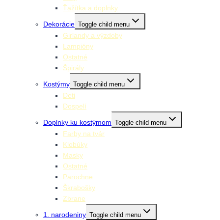
Ťažítka a doplnky
Dekorácie
Toggle child menu
Girlandy a výzdoby
Lampióny
Ostatné
Špirály
Kostýmy
Toggle child menu
Deti
Dospelí
Doplnky ku kostýmom
Toggle child menu
Farby na tvár
Klobúky
Masky
Ostatné
Parochne
Škrabošky
Zbrane
1. narodeniny
Toggle child menu