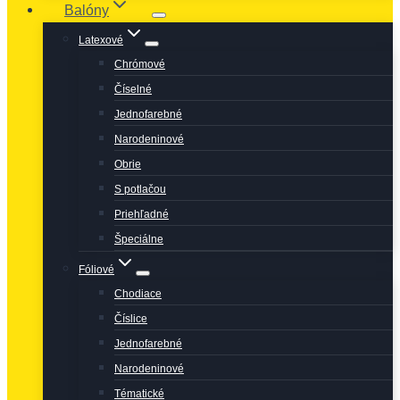
Balóny
Latexové
Chrómové
Číselné
Jednofarebné
Narodeninové
Obrie
S potlačou
Priehľadné
Špeciálne
Fóliové
Chodiace
Číslice
Jednofarebné
Narodeninové
Tématické