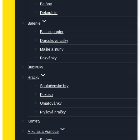
Balóny
Dekorácie
Balenie
Baliaci papier
Darčekové tašky
Mašle a stuhy
Pozvánky
Bublifuky
Hračky
Spoločenské hry
Pexeso
Omaľovánky
Plyšové hračky
Konfety
Mikuláš a Vianoce