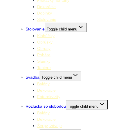
Prskavky, fontány
Dekorácie
Doplnky
Stolovanie
Stolovanie
Toggle child menu
Klobúčiky
Obrúsky
Obrusy
Poháre
Slamky
Taniere
Svadba
Toggle child menu
Balóny
Dekorácie
Fotorekvizity
Rozlúčka so slobodou
Toggle child menu
Balóny
Dekorácie
Šerpy, závoje