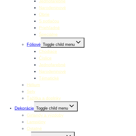
Jednofarebné
Narodeninové
Obrie
S potlačou
Priehľadné
Špeciálne
Fóliové
Toggle child menu
Chodiace
Číslice
Jednofarebné
Narodeninové
Tématické
Hélium
Sety
Ťažítka a doplnky
Dekorácie
Toggle child menu
Girlandy a výzdoby
Lampióny
Ostatné