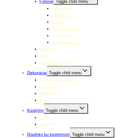
Fóliové
Toggle child menu
Tématické
Chodiace
Číslice
Jednofarebné
Zvieratká
Narodeninové
Hélium
Sety
Ťažítka a doplnky
Dekorácie
Toggle child menu
Girlandy a výzdoby
Lampióny
Ostatné
Špirály
Kostýmy
Toggle child menu
Deti
Dospelí
Doplnky ku kostýmom
Toggle child menu