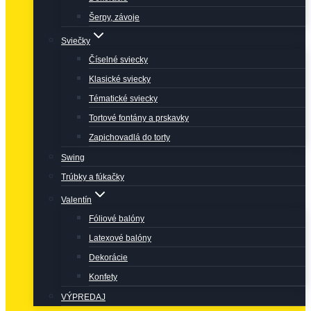
Šerpy, závoje
Sviečky
Číselné sviecky
Klasické sviecky
Tématické sviecky
Tortové fontány a prskavky
Zapichovadlá do torty
Swing
Trúbky a fúkačky
Valentín
Fóliové balóny
Latexové balóny
Dekorácie
Konfety
VÝPREDAJ