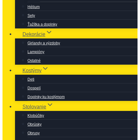
Hélium
Sety
Ťažítka a doplnky
Dekorácie
Girlandy a výzdoby
Lampióny
Ostatné
Kostýmy
Deti
Dospelí
Doplnky ku kostýmom
Stolovanie
Klobúčiky
Obrúsky
Obrusy