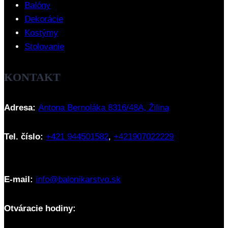
Balóny
Dekorácie
Kostýmy
Stolovanie
KONTAKT
Adresa:
Antona Bernoláka 8316/48A, Žilina
Tel. číslo:
+421 944501582
,
+421907022229
E-mail:
info@balonikarstvo.sk
Otváracie hodiny: