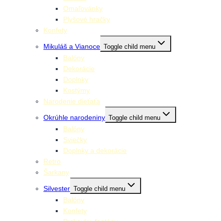
Omaľovánky
Plyšové hračky
Konfety
Mikuláš a Vianoce
Toggle child menu
Balóny
Dekorácie
Doplnky
Kostýmy
Narodenie dieťaťa
Okrúhle narodeniny
Toggle child menu
Balóny
Sviečky
Doplnky a dekorácie
Retro
Šarkany
Silvester
Toggle child menu
Balóny
Konfety