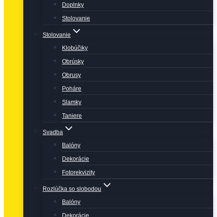
Doplnky
Stolovanie
Stolovanie
Klobúčiky
Obrúsky
Obrusy
Poháre
Slamky
Taniere
Svadba
Balóny
Dekorácie
Fotorekvizity
Rozlúčka so slobodou
Balóny
Dekorácie