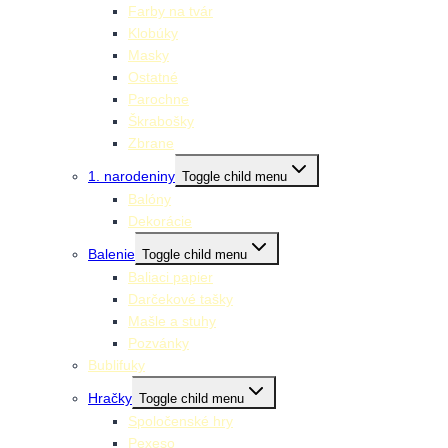
Farby na tvár
Klobúky
Masky
Ostatné
Parochne
Škrabošky
Zbrane
1. narodeniny
Toggle child menu
Balóny
Dekorácie
Balenie
Toggle child menu
Baliaci papier
Darčekové tašky
Mašle a stuhy
Pozvánky
Bublifuky
Hračky
Toggle child menu
Spoločenské hry
Pexeso