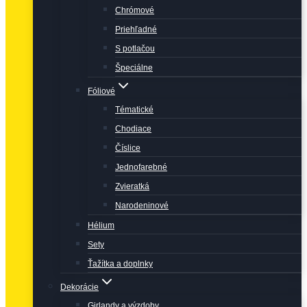
Chrómové
Priehľadné
S potlačou
Špeciálne
Fóliové
Tématické
Chodiace
Číslice
Jednofarebné
Zvieratká
Narodeninové
Hélium
Sety
Ťažítka a doplnky
Dekorácie
Girlandy a výzdoby