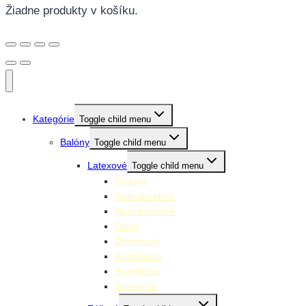
Žiadne produkty v košíku.
Kategórie
Toggle child menu
Balóny
Toggle child menu
Latexové
Toggle child menu
Číselné
Jednofarebné
Narodeninové
Obrie
Chrómové
Priehľadné
S potlačou
Špeciálne