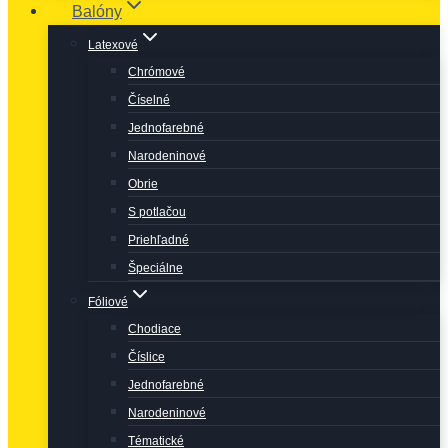
Balóny
Latexové
Chrómové
Číselné
Jednofarebné
Narodeninové
Obrie
S potlačou
Priehľadné
Špeciálne
Fóliové
Chodiace
Číslice
Jednofarebné
Narodeninové
Tématické