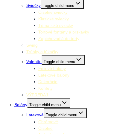
Sviečky
Toggle child menu
Číselné sviecky
Klasické sviecky
Tématické sviecky
Tortové fontány a prskavky
Zapichovadlá do torty
Swing
Trúbky a fúkačky
Valentín
Toggle child menu
Fóliové balóny
Latexové balóny
Dekorácie
Konfety
VÝPREDAJ
Balóny
Toggle child menu
Latexové
Toggle child menu
Chrómové
Číselné