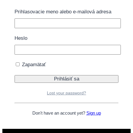
kamennej predajni.
Prihlasovacie meno alebo e-mailová adresa
Tovar momentálne nie je na sklade.
Doprava zdarma nad 40€
Heslo
Ďalšie informácie
Ďalšie informácie
Zapamätať
Farba
ružová
Lost your password?
Téma
Minnie Mouse
Don't have an account yet?
Sign up