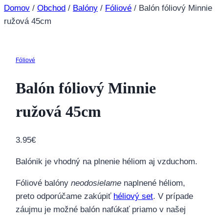
Domov
/
Obchod
/
Balóny
/
Fóliové
/
Balón fóliový Minnie
ružová 45cm
Fóliové
Balón fóliový Minnie
ružová 45cm
3.95
€
Balónik je vhodný na plnenie héliom aj vzduchom.
Fóliové balóny
neodosielame
naplnené héliom,
preto odporúčame zakúpiť
héliový set
. V prípade
záujmu je možné balón nafúkať priamo v našej