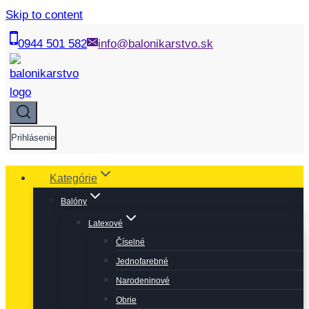
Skip to content
0944 501 582
info@balonikarstvo.sk
Prihlásenie
Kategórie
Balóny
Latexové
Číselné
Jednofarebné
Narodeninové
Obrie