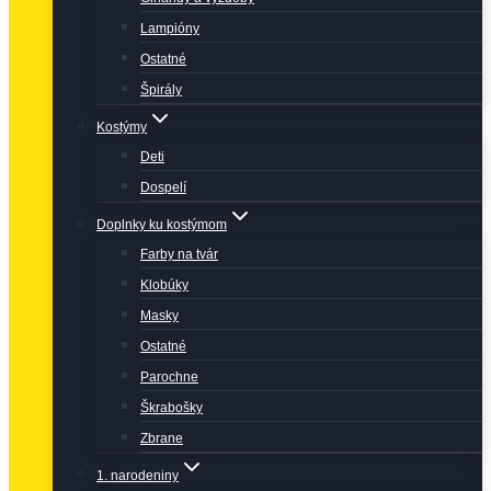
Lampióny
Ostatné
Špirály
Kostýmy
Deti
Dospelí
Doplnky ku kostýmom
Farby na tvár
Klobúky
Masky
Ostatné
Parochne
Škrabošky
Zbrane
1. narodeniny