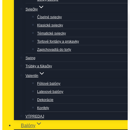
Sviečky
Číselné sviecky
Klasické sviecky
Tématické sviecky
Tortové fontány a prskavky
Zapichovadlá do torty
Swing
Trúbky a fúkačky
Valentín
Fóliové balóny
Latexové balóny
Dekorácie
Konfety
VÝPREDAJ
Balóny