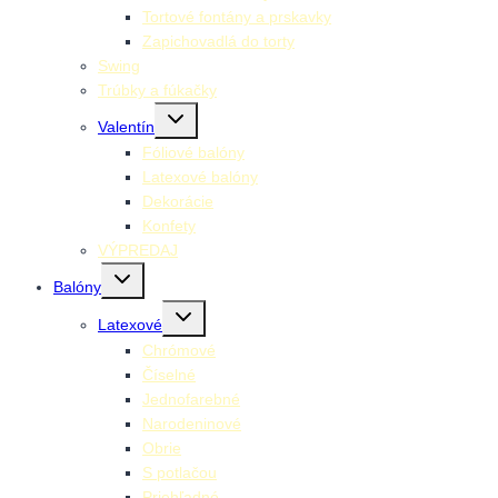
Tortové fontány a prskavky
Zapichovadlá do torty
Swing
Trúbky a fúkačky
Toggle
Valentín
child
menu
Fóliové balóny
Latexové balóny
Dekorácie
Konfety
VÝPREDAJ
Toggle
Balóny
child
menu
Toggle
Latexové
child
menu
Chrómové
Číselné
Jednofarebné
Narodeninové
Obrie
S potlačou
Priehľadné