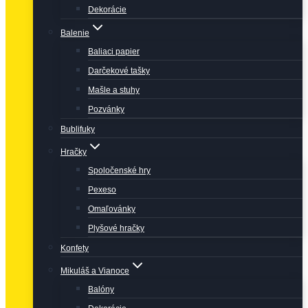
Dekorácie
Balenie
Baliaci papier
Darčekové tašky
Mašle a stuhy
Pozvánky
Bublifuky
Hračky
Spoločenské hry
Pexeso
Omaľovánky
Plyšové hračky
Konfety
Mikuláš a Vianoce
Balóny