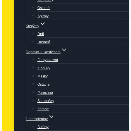
Ostatné
Špirály
Kostýmy
Deti
Dospelí
Doplnky ku kostýmom
Farby na tvár
Klobúky
Masky
Ostatné
Parochne
Škrabošky
Zbrane
1. narodeniny
Balóny