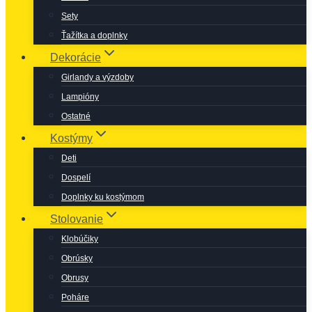
Sety
Ťažítka a doplnky
Dekorácie
Girlandy a výzdoby
Lampióny
Ostatné
Kostýmy
Deti
Dospelí
Doplnky ku kostýmom
Stolovanie
Klobúčiky
Obrúsky
Obrusy
Poháre