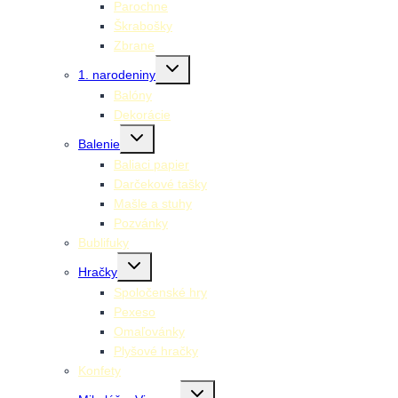
Parochne
Škrabošky
Zbrane
Toggle
1. narodeniny
child
menu
Balóny
Dekorácie
Toggle
Balenie
child
menu
Baliaci papier
Darčekové tašky
Mašle a stuhy
Pozvánky
Bublifuky
Toggle
Hračky
child
menu
Spoločenské hry
Pexeso
Omaľovánky
Plyšové hračky
Konfety
Toggle