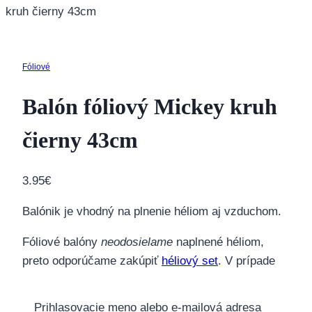
kruh čierny 43cm
Fóliové
Balón fóliový Mickey kruh
čierny 43cm
3.95
€
Balónik je vhodný na plnenie héliom aj vzduchom.
Fóliové balóny
neodosielame
naplnené héliom,
preto odporúčame zakúpiť
héliový set
. V prípade
záujmu je možné balón nafúkať priamo v našej
kamennej predajni.
Prihlasovacie meno alebo e-mailová adresa