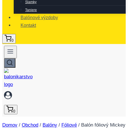
Slamky
Taniere
Balónové výzdoby
Kontakt
0
0
Domov
/
Obchod
/
Balóny
/
Fóliové
/
Balón fóliový Mickey