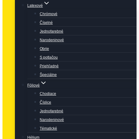
Latexové
Chrómové
Číselné
Jednofarebné
Narodeninové
Obrie
S potlačou
Priehľadné
Špeciálne
Fóliové
Chodiace
Číslice
Jednofarebné
Narodeninové
Tématické
Hélium