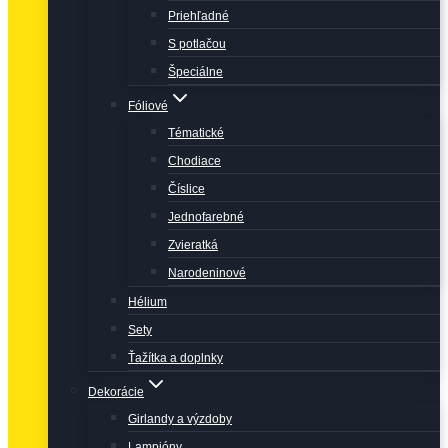
Priehľadné
S potlačou
Špeciálne
Fóliové
Tématické
Chodiace
Číslice
Jednofarebné
Zvieratká
Narodeninové
Hélium
Sety
Ťažítka a doplnky
Dekorácie
Girlandy a výzdoby
Lampióny