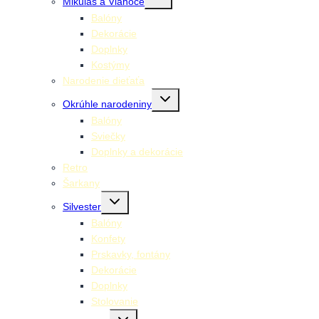
Mikuláš a Vianoce
child
menu
Balóny
Dekorácie
Doplnky
Kostýmy
Narodenie dieťaťa
Toggle
Okrúhle narodeniny
child
menu
Balóny
Sviečky
Doplnky a dekorácie
Retro
Šarkany
Toggle
Silvester
child
menu
Balóny
Konfety
Prskavky, fontány
Dekorácie
Doplnky
Stolovanie
Toggle