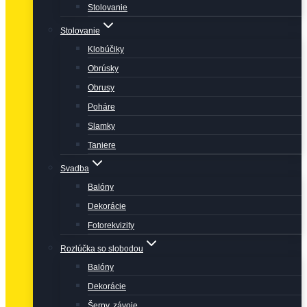
Stolovanie
Stolovanie
Klobúčiky
Obrúsky
Obrusy
Poháre
Slamky
Taniere
Svadba
Balóny
Dekorácie
Fotorekvizity
Rozlúčka so slobodou
Balóny
Dekorácie
Šerpy, závoje