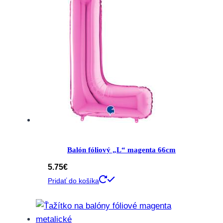
Balón fóliový „L“ magenta 66cm
5.75
€
Pridať do košíka