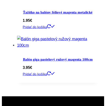
Ťažítko na balóny fóliové magenta metalické
1.95
€
Pridať do košíka
Balón giga pastelový ružový magenta 100cm
3.95
€
Pridať do košíka