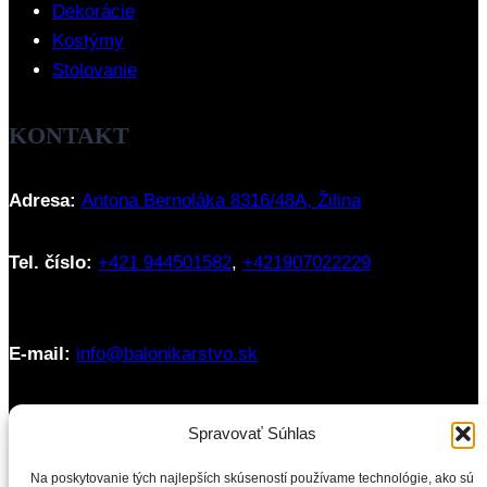
Dekorácie
Kostýmy
Stolovanie
KONTAKT
Adresa:
Antona Bernoláka 8316/48A, Žilina
Tel. číslo:
+421 944501582
,
+421907022229
E-mail:
info@balonikarstvo.sk
Otváracie hodiny:
Spravovať Súhlas
Pondelok - Sobota: 9:00 - 18:00
Na poskytovanie tých najlepších skúseností používame technológie, ako sú