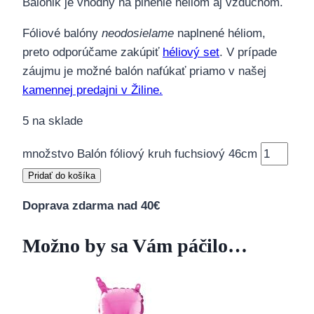
Balónik je vhodný na plnenie héliom aj vzduchom.
Fóliové balóny
neodosielame
naplnené héliom,
preto odporúčame zakúpiť
héliový set
. V prípade
záujmu je možné balón nafúkať priamo v našej
kamennej predajni v Žiline.
5 na sklade
množstvo Balón fóliový kruh fuchsiový 46cm
Pridať do košíka
Doprava zdarma nad 40€
Možno by sa Vám páčilo…