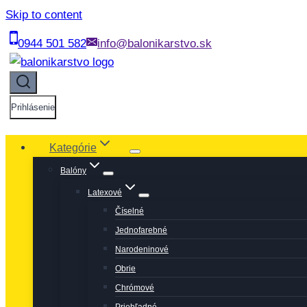
Skip to content
0944 501 582
info@balonikarstvo.sk
Prihlásenie
Kategórie
Balóny
Latexové
Číselné
Jednofarebné
Narodeninové
Obrie
Chrómové