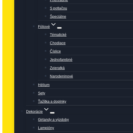
Priehľadné
S potlačou
Špeciálne
Fóliové
Tématické
Chodiace
Číslice
Jednofarebné
Zvieratká
Narodeninové
Hélium
Sety
Ťažítka a doplnky
Dekorácie
Girlandy a výzdoby
Lampióny