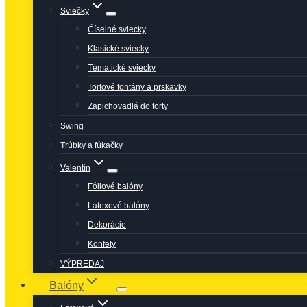
Sviečky
Číselné sviecky
Klasické sviecky
Tématické sviecky
Tortové fontány a prskavky
Zapichovadlá do torty
Swing
Trúbky a fúkačky
Valentín
Fóliové balóny
Latexové balóny
Dekorácie
Konfety
VÝPREDAJ
Balóny