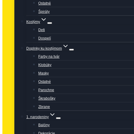
Ostatné
Špirály
Kostýmy
Deti
Dospelí
Doplnky ku kostýmom
Farby na tvár
Klobúky
Masky
Ostatné
Parochne
Škrabošky
Zbrane
1. narodeniny
Balóny
Dekorácie