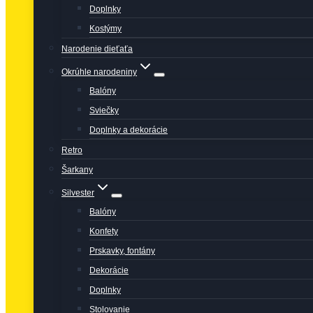
Doplnky
Kostýmy
Narodenie dieťaťa
Okrúhle narodeniny
Balóny
Sviečky
Doplnky a dekorácie
Retro
Šarkany
Silvester
Balóny
Konfety
Prskavky, fontány
Dekorácie
Doplnky
Stolovanie