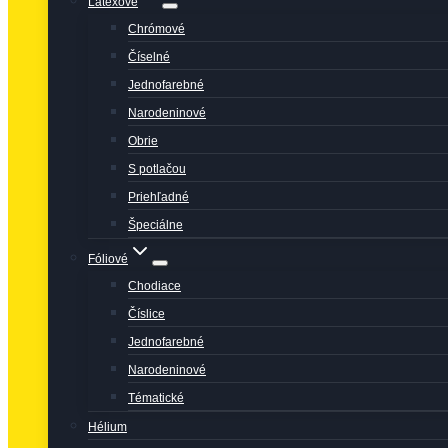
Latexové
Chrómové
Číselné
Jednofarebné
Narodeninové
Obrie
S potlačou
Priehľadné
Špeciálne
Fóliové
Chodiace
Číslice
Jednofarebné
Narodeninové
Tématické
Hélium