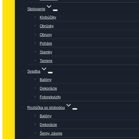
Stolovanie
Klobúčiky
Obrúsky
Obrusy
Poháre
Slamky
Taniere
Svadba
Balóny
Dekorácie
Fotorekvizity
Rozlúčka so slobodou
Balóny
Dekorácie
Šerpy, závoje