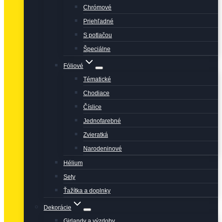
Chrómové
Priehľadné
S potlačou
Špeciálne
Fóliové
Tématické
Chodiace
Číslice
Jednofarebné
Zvieratká
Narodeninové
Hélium
Sety
Ťažítka a doplnky
Dekorácie
Girlandy a výzdoby