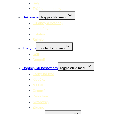
Sety
Ťažítka a doplnky
Dekorácie
Toggle child menu
Girlandy a výzdoby
Lampióny
Ostatné
Špirály
Kostýmy
Toggle child menu
Deti
Dospelí
Doplnky ku kostýmom
Toggle child menu
Farby na tvár
Klobúky
Masky
Ostatné
Parochne
Škrabošky
Zbrane