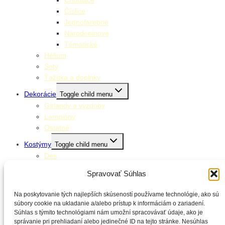
Chodiace
Číslice
Jednofarebné
Narodeninové
Tématické
Hélium
Sety
Ťažítka a doplnky
Dekorácie
Toggle child menu
Girlandy a výzdoby
Lampióny
Ostatné
Kostýmy
Toggle child menu
Deti
Dospelí
Spravovať Súhlas
Doplnky ku kostýmom
Stolovanie
Na poskytovanie tých najlepších skúseností používame technológie, ako sú
Toggle child menu
súbory cookie na ukladanie a/alebo prístup k informáciám o zariadení.
Klobúčiky
Súhlas s týmito technológiami nám umožní spracovávať údaje, ako je
Obrúsky
správanie pri prehliadaní alebo jedinečné ID na tejto stránke. Nesúhlas