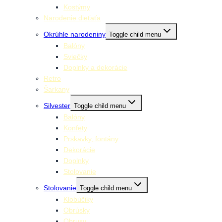
Kostýmy
Narodenie dieťaťa
Okrúhle narodeniny
Toggle child menu
Balóny
Sviečky
Doplnky a dekorácie
Retro
Šarkany
Silvester
Toggle child menu
Balóny
Konfety
Prskavky, fontány
Dekorácie
Doplnky
Stolovanie
Stolovanie
Toggle child menu
Klobúčiky
Obrúsky
Obrusy