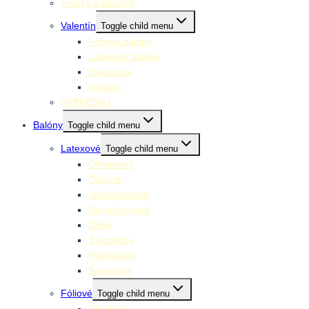
Trúbky a fúkačky
Valentín
Toggle child menu
Fóliové balóny
Latexové balóny
Dekorácie
Konfety
VÝPREDAJ
Balóny
Toggle child menu
Latexové
Toggle child menu
Chrómové
Číselné
Jednofarebné
Narodeninové
Obrie
S potlačou
Priehľadné
Špeciálne
Fóliové
Toggle child menu