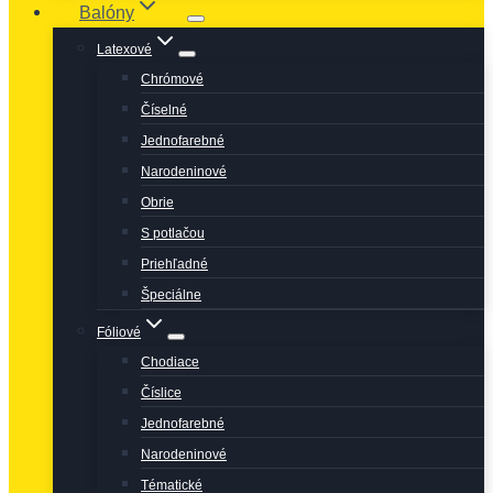
Balóny
Latexové
Chrómové
Číselné
Jednofarebné
Narodeninové
Obrie
S potlačou
Priehľadné
Špeciálne
Fóliové
Chodiace
Číslice
Jednofarebné
Narodeninové
Tématické