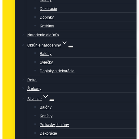
Balóny
Dekorácie
Doplnky
Kostýmy
Narodenie dieťaťa
Okrúhle narodeniny
Balóny
Sviečky
Doplnky a dekorácie
Retro
Šarkany
Silvester
Balóny
Konfety
Prskavky, fontány
Dekorácie