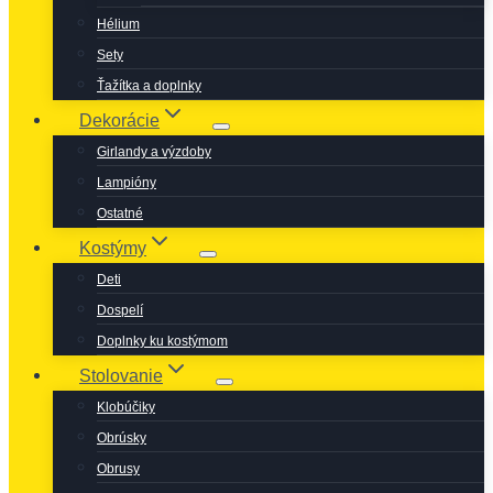
Hélium
Sety
Ťažítka a doplnky
Dekorácie
Girlandy a výzdoby
Lampióny
Ostatné
Kostýmy
Deti
Dospelí
Doplnky ku kostýmom
Stolovanie
Klobúčiky
Obrúsky
Obrusy