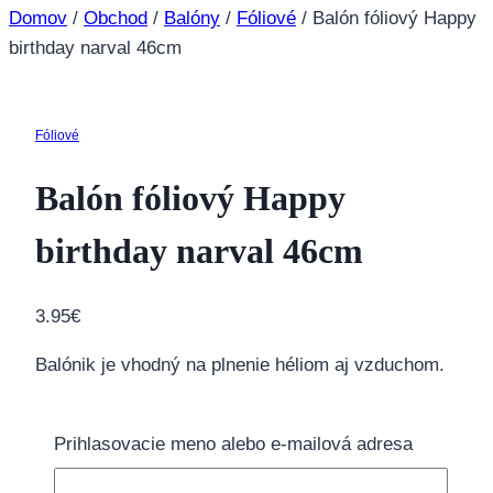
Domov
/
Obchod
/
Balóny
/
Fóliové
/
Balón fóliový Happy
birthday narval 46cm
Fóliové
Balón fóliový Happy
birthday narval 46cm
3.95
€
Balónik je vhodný na plnenie héliom aj vzduchom.
Fóliové balóny
neodosielame
naplnené héliom,
preto odporúčame zakúpiť
héliový set
. V prípade
Prihlasovacie meno alebo e-mailová adresa
záujmu je možné balón nafúkať priamo v našej