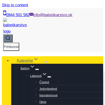
Skip to content
0944 501 582
info@balonikarstvo.sk
Prihlásenie
Kategórie
Balóny
Latexové
Číselné
Jednofarebné
Narodeninové
Obrie