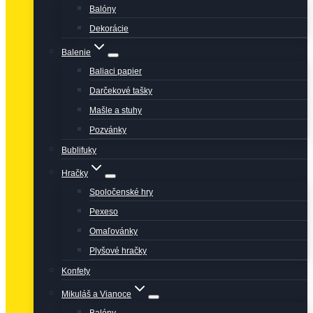
Balóny
Dekorácie
Balenie
Baliaci papier
Darčekové tašky
Mašle a stuhy
Pozvánky
Bublifuky
Hračky
Spoločenské hry
Pexeso
Omaľovánky
Plyšové hračky
Konfety
Mikuláš a Vianoce