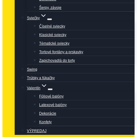
Šerpy, závoje
Sviečky
Číselné sviecky
Klasické sviecky
Tématické sviecky
Tortové fontány a prskavky
Zapichovadlá do torty
Swing
Trúbky a fúkačky
Valentín
Fóliové balóny
Latexové balóny
Dekorácie
Konfety
VÝPREDAJ