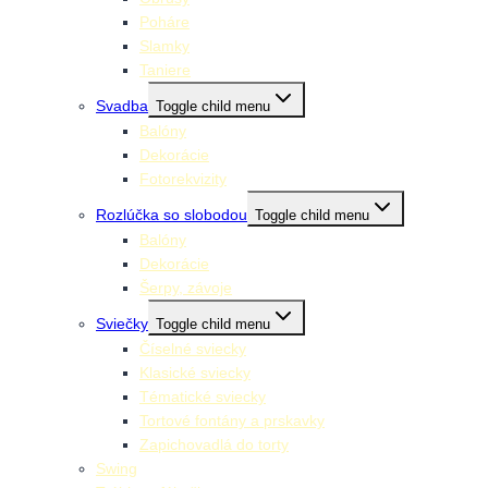
Poháre
Slamky
Taniere
Svadba
Toggle child menu
Balóny
Dekorácie
Fotorekvizity
Rozlúčka so slobodou
Toggle child menu
Balóny
Dekorácie
Šerpy, závoje
Sviečky
Toggle child menu
Číselné sviecky
Klasické sviecky
Tématické sviecky
Tortové fontány a prskavky
Zapichovadlá do torty
Swing