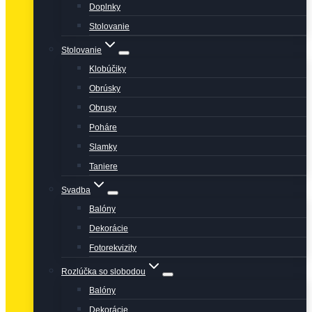
Doplnky
Stolovanie
Stolovanie
Klobúčiky
Obrúsky
Obrusy
Poháre
Slamky
Taniere
Svadba
Balóny
Dekorácie
Fotorekvizity
Rozlúčka so slobodou
Balóny
Dekorácie