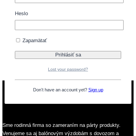
kamennej predajni.
Heslo
1 na sklade
množstvo Balón fóliový Happy birthday narval
46cm
Zapamätať
Pridať do košíka
Doprava zdarma nad 40€
Lost your password?
Don't have an account yet?
Sign up
Sme rodinná firma so zameraním na párty produkty.
Venujeme sa aj balónovým výzdobám s dovozom a