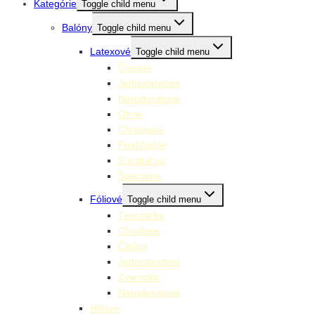
Kategórie
Toggle child menu
Balóny
Toggle child menu
Latexové
Toggle child menu
Číselné
Jednofarebné
Narodeninové
Obrie
Chrómové
Priehľadné
S potlačou
Špeciálne
Fóliové
Toggle child menu
Tématické
Chodiace
Číslice
Jednofarebné
Zvieratká
Narodeninové
Hélium