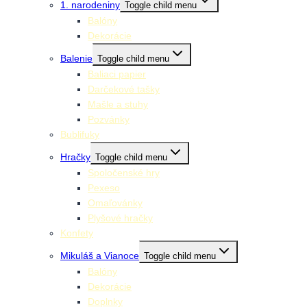
1. narodeniny
Toggle child menu
Balóny
Dekorácie
Balenie
Toggle child menu
Baliaci papier
Darčekové tašky
Mašle a stuhy
Pozvánky
Bublifuky
Hračky
Toggle child menu
Spoločenské hry
Pexeso
Omaľovánky
Plyšové hračky
Konfety
Mikuláš a Vianoce
Toggle child menu
Balóny
Dekorácie
Doplnky