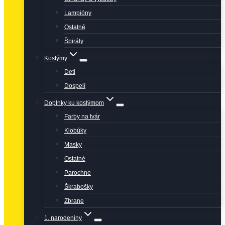
Lampióny
Ostatné
Špirály
Kostýmy
Deti
Dospelí
Doplnky ku kostýmom
Farby na tvár
Klobúky
Masky
Ostatné
Parochne
Škrabošky
Zbrane
1. narodeniny