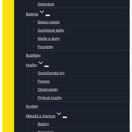
Dekorácie
Balenie
Baliaci papier
Darčekové tašky
Mašle a stuhy
Pozvánky
Bublifuky
Hračky
Spoločenské hry
Pexeso
Omaľovánky
Plyšové hračky
Konfety
Mikuláš a Vianoce
Balóny