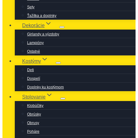
Sety
Ťažítka a doplnky
Dekorácie
Girlandy a výzdoby
Lampióny
Ostatné
Kostýmy
Deti
Dospelí
Doplnky ku kostýmom
Stolovanie
Klobúčiky
Obrúsky
Obrusy
Poháre