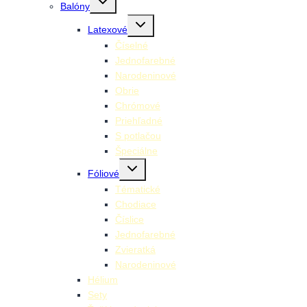
Balóny
child
menu
Toggle
Latexové
child
menu
Číselné
Jednofarebné
Narodeninové
Obrie
Chrómové
Priehľadné
S potlačou
Špeciálne
Toggle
Fóliové
child
menu
Tématické
Chodiace
Číslice
Jednofarebné
Zvieratká
Narodeninové
Hélium
Sety