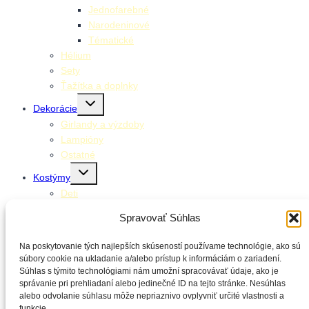
Jednofarebné
Narodeninové
Tématické
Hélium
Sety
Ťažítka a doplnky
Toggle
Dekorácie
child
menu
Girlandy a výzdoby
Lampióny
Ostatné
Toggle
Kostýmy
child
menu
Deti
Dospelí
Spravovať Súhlas
Doplnky ku kostýmom
Toggle
Stolovanie
Na poskytovanie tých najlepších skúseností používame technológie, ako sú
child
menu
súbory cookie na ukladanie a/alebo prístup k informáciám o zariadení.
Klobúčiky
Súhlas s týmito technológiami nám umožní spracovávať údaje, ako je
Obrúsky
správanie pri prehliadaní alebo jedinečné ID na tejto stránke. Nesúhlas
Obrusy
alebo odvolanie súhlasu môže nepriaznivo ovplyvniť určité vlastnosti a
Poháre
funkcie.