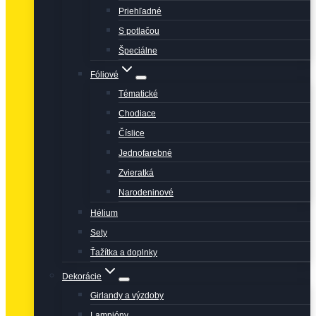
Priehľadné
S potlačou
Špeciálne
Fóliové
Tématické
Chodiace
Číslice
Jednofarebné
Zvieratká
Narodeninové
Hélium
Sety
Ťažítka a doplnky
Dekorácie
Girlandy a výzdoby
Lampióny