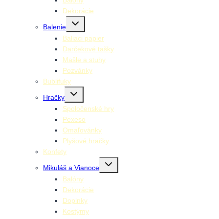
Balóny
Dekorácie
Toggle
Balenie
child
menu
Baliaci papier
Darčekové tašky
Mašle a stuhy
Pozvánky
Bublifuky
Toggle
Hračky
child
menu
Spoločenské hry
Pexeso
Omaľovánky
Plyšové hračky
Konfety
Toggle
Mikuláš a Vianoce
child
menu
Balóny
Dekorácie
Doplnky
Kostýmy