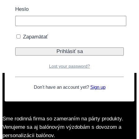
preto odporúčame zakúpiť
héliový set
. V prípade
Heslo
záujmu je možné balón nafúkať priamo v našej
kamennej predajni.
Tovar momentálne nie je na sklade.
Zapamätať
Doprava zdarma nad 40€
Lost your password?
Don't have an account yet?
Sign up
Sme rodinná firma so zameraním na párty produkty.
Venujeme sa aj balónovým výzdobám s dovozom a
personalizácii balónov.