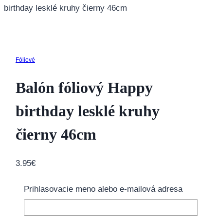
birthday lesklé kruhy čierny 46cm
Fóliové
Balón fóliový Happy
birthday lesklé kruhy
čierny 46cm
3.95
€
Balónik je vhodný na plnenie héliom aj vzduchom.
Prihlasovacie meno alebo e-mailová adresa
Fóliové balóny
neodosielame
naplnené héliom,