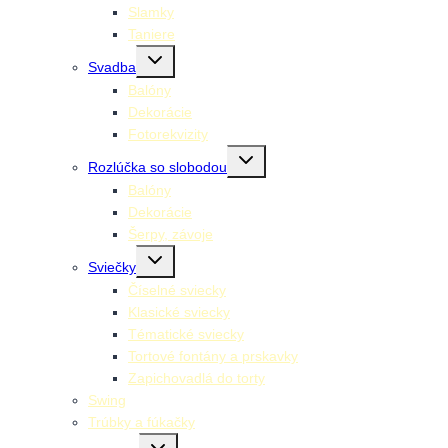
Slamky
Taniere
Toggle
Svadba
child
menu
Balóny
Dekorácie
Fotorekvizity
Toggle
Rozlúčka so slobodou
child
menu
Balóny
Dekorácie
Šerpy, závoje
Toggle
Sviečky
child
menu
Číselné sviecky
Klasické sviecky
Tématické sviecky
Tortové fontány a prskavky
Zapichovadlá do torty
Swing
Trúbky a fúkačky
Toggle