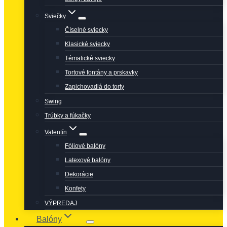
Sviečky
Číselné sviecky
Klasické sviecky
Tématické sviecky
Tortové fontány a prskavky
Zapichovadlá do torty
Swing
Trúbky a fúkačky
Valentín
Fóliové balóny
Latexové balóny
Dekorácie
Konfety
VÝPREDAJ
Balóny