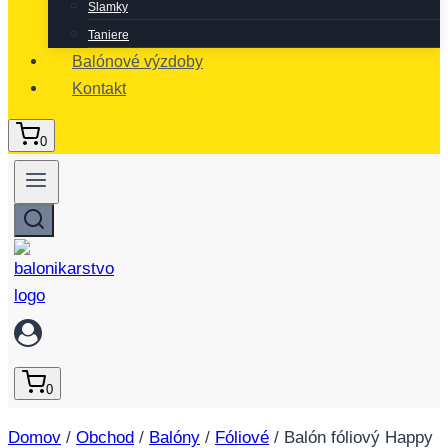
Slamky
Taniere
Balónové výzdoby
Kontakt
0
0
Domov
/
Obchod
/
Balóny
/
Fóliové
/
Balón fóliový Happy