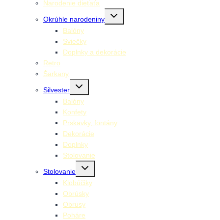
Narodenie dieťaťa
Toggle
Okrúhle narodeniny
child
menu
Balóny
Sviečky
Doplnky a dekorácie
Retro
Šarkany
Toggle
Silvester
child
menu
Balóny
Konfety
Prskavky, fontány
Dekorácie
Doplnky
Stolovanie
Toggle
Stolovanie
child
menu
Klobúčiky
Obrúsky
Obrusy
Poháre