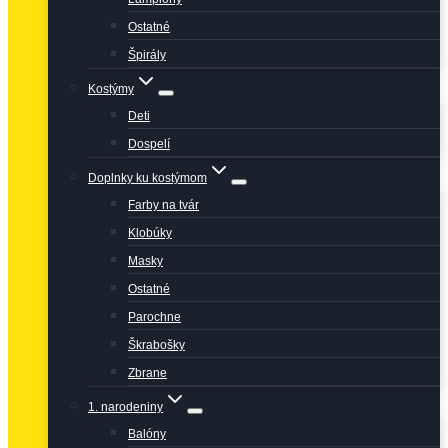
Ostatné
Špirály
Kostýmy
Deti
Dospelí
Doplnky ku kostýmom
Farby na tvár
Klobúky
Masky
Ostatné
Parochne
Škrabošky
Zbrane
1. narodeniny
Balóny