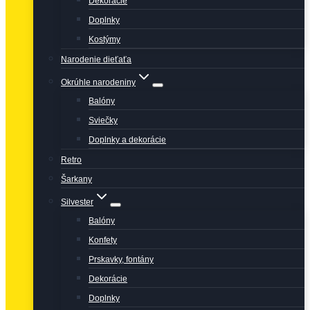
Dekorácie
Doplnky
Kostýmy
Narodenie dieťaťa
Okrúhle narodeniny
Balóny
Sviečky
Doplnky a dekorácie
Retro
Šarkany
Silvester
Balóny
Konfety
Prskavky, fontány
Dekorácie
Doplnky