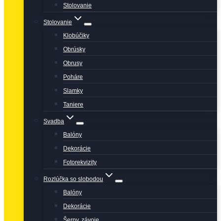
Stolovanie
Stolovanie
Klobúčiky
Obrúsky
Obrusy
Poháre
Slamky
Taniere
Svadba
Balóny
Dekorácie
Fotorekvizity
Rozlúčka so slobodou
Balóny
Dekorácie
Šerpy, závoje