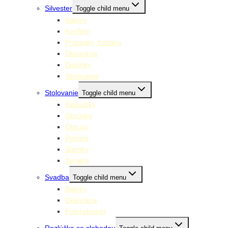
Silvester
Toggle child menu
Balóny
Konfety
Prskavky, fontány
Dekorácie
Doplnky
Stolovanie
Stolovanie
Toggle child menu
Klobúčiky
Obrúsky
Obrusy
Poháre
Slamky
Taniere
Svadba
Toggle child menu
Balóny
Dekorácie
Fotorekvizity
Rozlúčka so slobodou