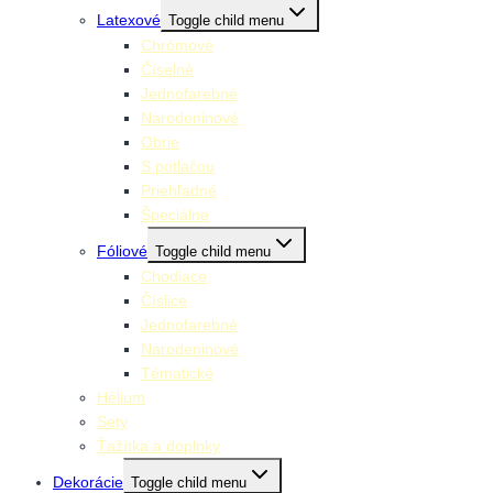
Latexové
Toggle child menu
Chrómové
Číselné
Jednofarebné
Narodeninové
Obrie
S potlačou
Priehľadné
Špeciálne
Fóliové
Toggle child menu
Chodiace
Číslice
Jednofarebné
Narodeninové
Tématické
Hélium
Sety
Ťažítka a doplnky
Dekorácie
Toggle child menu