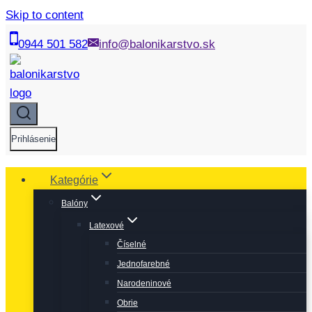
Skip to content
0944 501 582
info@balonikarstvo.sk
Prihlásenie
Kategórie
Balóny
Latexové
Číselné
Jednofarebné
Narodeninové
Obrie