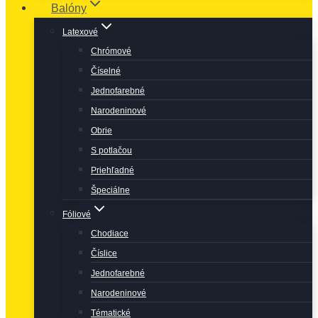
Balóny
Latexové
Chrómové
Číselné
Jednofarebné
Narodeninové
Obrie
S potlačou
Priehľadné
Špeciálne
Fóliové
Chodiace
Číslice
Jednofarebné
Narodeninové
Tématické