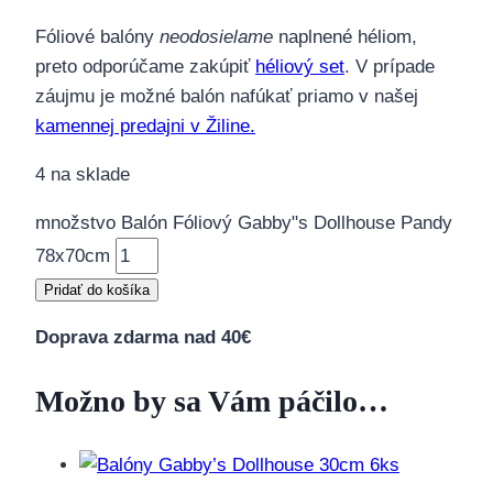
Fóliové balóny
neodosielame
naplnené héliom,
preto odporúčame zakúpiť
héliový set
. V prípade
záujmu je možné balón nafúkať priamo v našej
kamennej predajni v Žiline.
4 na sklade
množstvo Balón Fóliový Gabby"s Dollhouse Pandy
78x70cm
Pridať do košíka
Doprava zdarma nad 40€
Možno by sa Vám páčilo…