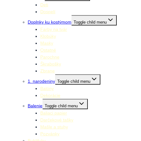
Deti
Dospelí
Doplnky ku kostýmom
Toggle child menu
Farby na tvár
Klobúky
Masky
Ostatné
Parochne
Škrabošky
Zbrane
1. narodeniny
Toggle child menu
Balóny
Dekorácie
Balenie
Toggle child menu
Baliaci papier
Darčekové tašky
Mašle a stuhy
Pozvánky
Bublifuky