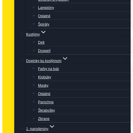
Lampióny
Ostatné
Špirály
Kostýmy
Deti
Dospelí
Doplnky ku kostýmom
Farby na tvár
Klobúky
Masky
Ostatné
Parochne
Škrabošky
Zbrane
1. narodeniny