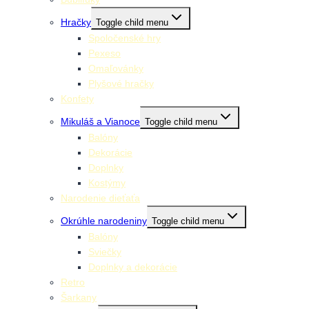
Hračky
Toggle child menu
Spoločenské hry
Pexeso
Omaľovánky
Plyšové hračky
Konfety
Mikuláš a Vianoce
Toggle child menu
Balóny
Dekorácie
Doplnky
Kostýmy
Narodenie dieťaťa
Okrúhle narodeniny
Toggle child menu
Balóny
Sviečky
Doplnky a dekorácie
Retro
Šarkany