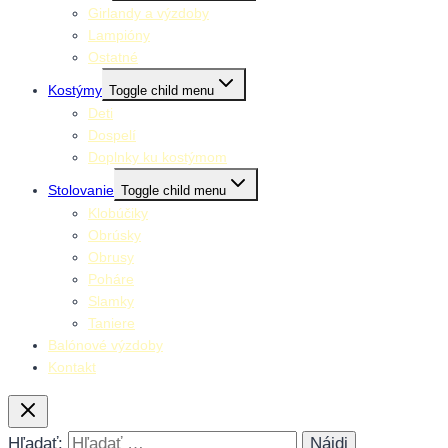
Girlandy a výzdoby
Lampióny
Ostatné
Kostýmy
Toggle child menu
Deti
Dospelí
Doplnky ku kostýmom
Stolovanie
Toggle child menu
Klobúčiky
Obrúsky
Obrusy
Poháre
Slamky
Taniere
Balónové výzdoby
Kontakt
Hľadať: