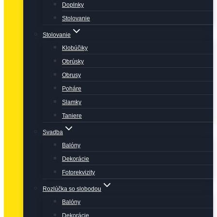
Doplnky
Stolovanie
Stolovanie
Klobúčiky
Obrúsky
Obrusy
Poháre
Slamky
Taniere
Svadba
Balóny
Dekorácie
Fotorekvizity
Rozlúčka so slobodou
Balóny
Dekorácie