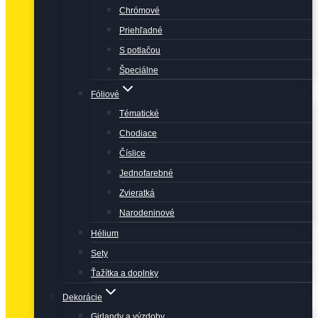
Chrómové
Priehľadné
S potlačou
Špeciálne
Fóliové
Tématické
Chodiace
Číslice
Jednofarebné
Zvieratká
Narodeninové
Hélium
Sety
Ťažítka a doplnky
Dekorácie
Girlandy a výzdoby