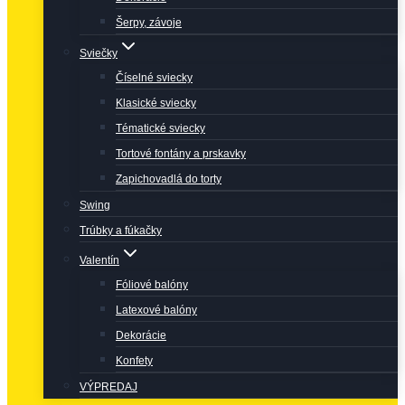
Šerpy, závoje
Sviečky
Číselné sviecky
Klasické sviecky
Tématické sviecky
Tortové fontány a prskavky
Zapichovadlá do torty
Swing
Trúbky a fúkačky
Valentín
Fóliové balóny
Latexové balóny
Dekorácie
Konfety
VÝPREDAJ