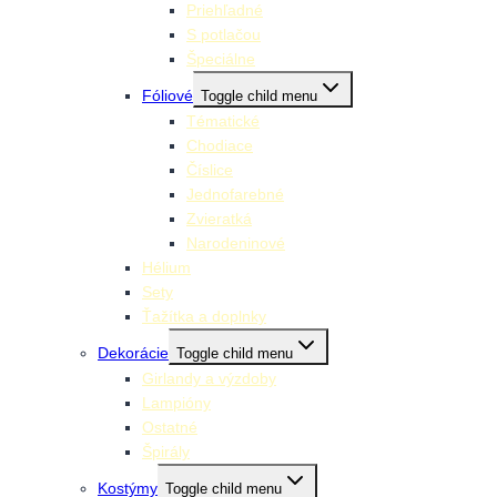
Priehľadné
S potlačou
Špeciálne
Fóliové
Toggle child menu
Tématické
Chodiace
Číslice
Jednofarebné
Zvieratká
Narodeninové
Hélium
Sety
Ťažítka a doplnky
Dekorácie
Toggle child menu
Girlandy a výzdoby
Lampióny
Ostatné
Špirály
Kostýmy
Toggle child menu