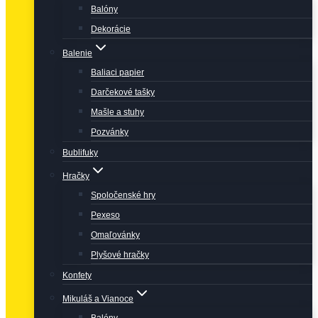
Balóny
Dekorácie
Balenie
Baliaci papier
Darčekové tašky
Mašle a stuhy
Pozvánky
Bublifuky
Hračky
Spoločenské hry
Pexeso
Omaľovánky
Plyšové hračky
Konfety
Mikuláš a Vianoce