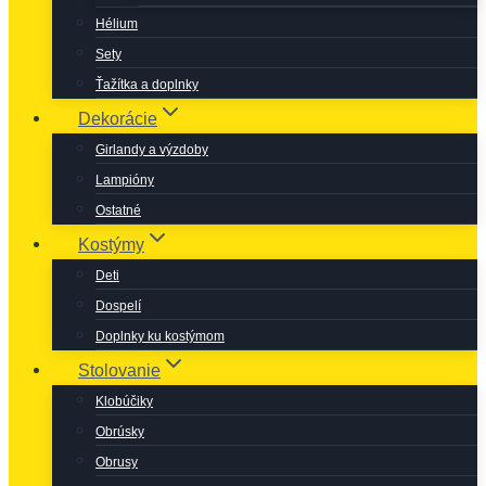
Hélium
Sety
Ťažítka a doplnky
Dekorácie
Girlandy a výzdoby
Lampióny
Ostatné
Kostýmy
Deti
Dospelí
Doplnky ku kostýmom
Stolovanie
Klobúčiky
Obrúsky
Obrusy