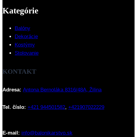
Kategórie
Balóny
Dekorácie
Kostýmy
Stolovanie
KONTAKT
Adresa:
Antona Bernoláka 8316/48A, Žilina
Tel. číslo:
+421 944501582
,
+421907022229
E-mail:
info@balonikarstvo.sk