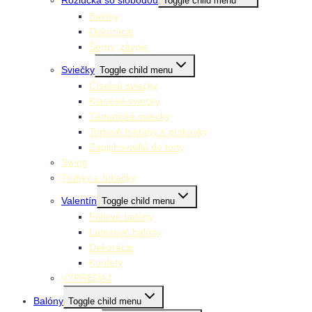
Toggle child menu
Balóny
Dekorácie
Šerpy, závoje
Sviečky
Toggle child menu
Číselné sviecky
Klasické sviecky
Tématické sviecky
Tortové fontány a prskavky
Zapichovadlá do torty
Swing
Trúbky a fúkačky
Valentín
Toggle child menu
Fóliové balóny
Latexové balóny
Dekorácie
Konfety
VÝPREDAJ
Balóny
Toggle child menu