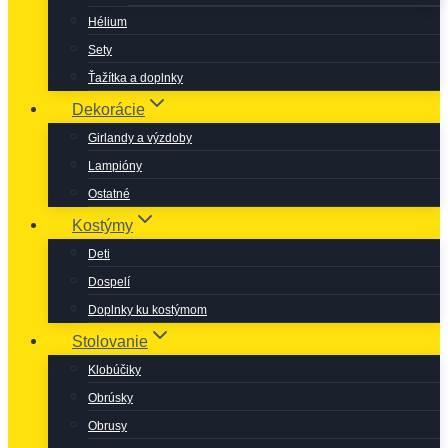
Hélium
Sety
Ťažítka a doplnky
Dekorácie
Girlandy a výzdoby
Lampióny
Ostatné
Kostýmy
Deti
Dospelí
Doplnky ku kostýmom
Stolovanie
Klobúčiky
Obrúsky
Obrusy