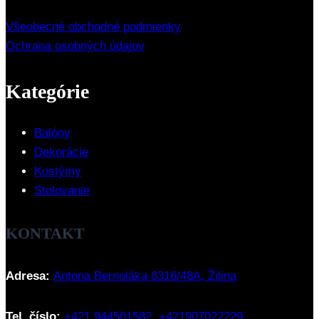
Všeobecné obchodné podmienky
Ochrana osobných údajov
Kategórie
Balóny
Dekorácie
Kostýmy
Stolovanie
KONTAKT
Adresa:
Antona Bernoláka 8316/48A, Žilina
Tel. číslo:
+421 944501582
,
+421907022229