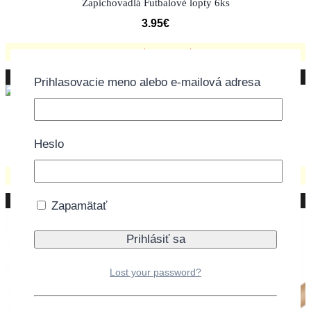
Zapichovadlá Futbalové lopty 6ks
3.95
€
Momentálne vypredané.
Nie je na sklade
Prihlasovacie meno alebo e-mailová adresa
Girlanda Happy Birthday futbalová lopta 1,35m
Heslo
3.30
€
Momentálne vypredané.
Nie je na sklade
Zapamätať
Lost your password?