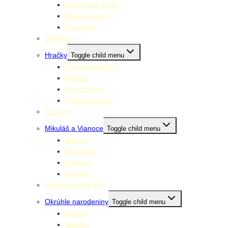
Darčekové tašky
Mašle a stuhy
Pozvánky
Bublifuky
Hračky
Toggle child menu
Spoločenské hry
Pexeso
Omaľovánky
Plyšové hračky
Konfety
Mikuláš a Vianoce
Toggle child menu
Balóny
Dekorácie
Doplnky
Kostýmy
Narodenie dieťaťa
Okrúhle narodeniny
Toggle child menu
Balóny
Sviečky