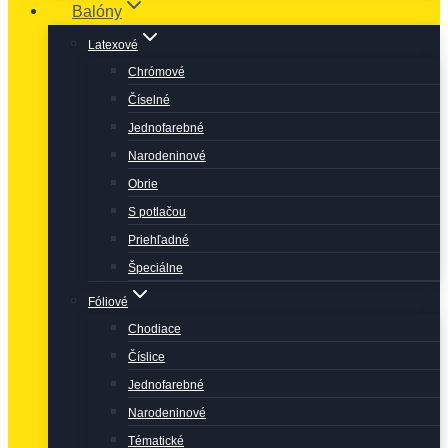
Balóny
Latexové
Chrómové
Číselné
Jednofarebné
Narodeninové
Obrie
S potlačou
Priehľadné
Špeciálne
Fóliové
Chodiace
Číslice
Jednofarebné
Narodeninové
Tématické