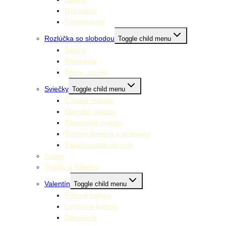
Dekorácie
Fotorekvizity
Rozlúčka so slobodou
Toggle child menu
Balóny
Dekorácie
Šerpy, závoje
Sviečky
Toggle child menu
Číselné sviecky
Klasické sviecky
Tématické sviecky
Tortové fontány a prskavky
Zapichovadlá do torty
Swing
Trúbky a fúkačky
Valentín
Toggle child menu
Fóliové balóny
Latexové balóny
Dekorácie