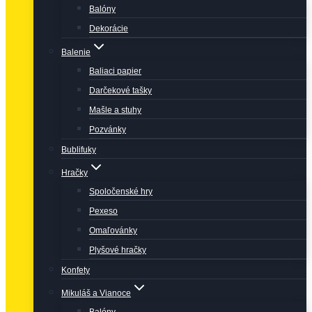
Balóny
Dekorácie
Balenie
Baliaci papier
Darčekové tašky
Mašle a stuhy
Pozvánky
Bublifuky
Hračky
Spoločenské hry
Pexeso
Omaľovánky
Plyšové hračky
Konfety
Mikuláš a Vianoce