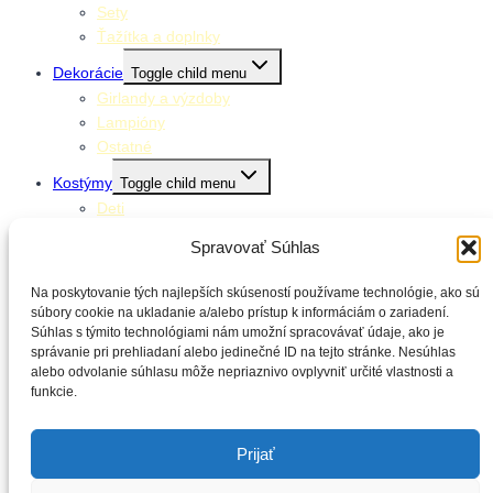
Sety
Ťažítka a doplnky
Dekorácie
Toggle child menu
Girlandy a výzdoby
Lampióny
Ostatné
Kostýmy
Toggle child menu
Deti
Dospelí
Spravovať Súhlas
Doplnky ku kostýmom
Stolovanie
Na poskytovanie tých najlepších skúseností používame technológie, ako sú
Toggle child menu
súbory cookie na ukladanie a/alebo prístup k informáciám o zariadení.
Klobúčiky
Súhlas s týmito technológiami nám umožní spracovávať údaje, ako je
Obrúsky
správanie pri prehliadaní alebo jedinečné ID na tejto stránke. Nesúhlas
Obrusy
alebo odvolanie súhlasu môže nepriaznivo ovplyvniť určité vlastnosti a
Poháre
funkcie.
Slamky
Taniere
Prijať
Balónové výzdoby
Kontakt