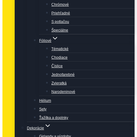
Chrómové
Priehľadné
S potlačou
Špeciálne
Fóliové
Tématické
Chodiace
Číslice
Jednofarebné
Zvieratká
Narodeninové
Hélium
Sety
Ťažítka a doplnky
Dekorácie
Girlandy a výzdoby