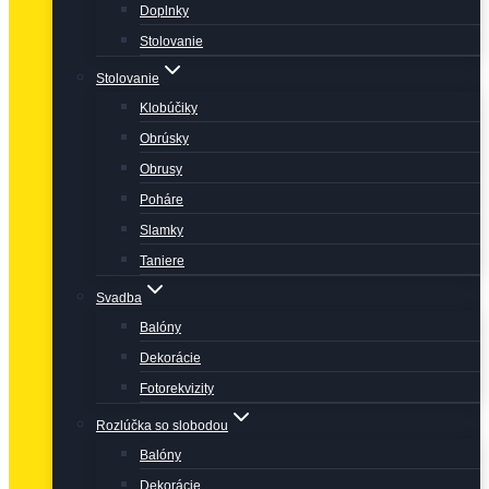
Doplnky
Stolovanie
Stolovanie
Klobúčiky
Obrúsky
Obrusy
Poháre
Slamky
Taniere
Svadba
Balóny
Dekorácie
Fotorekvizity
Rozlúčka so slobodou
Balóny
Dekorácie