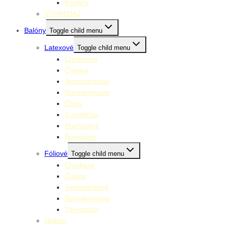
Konfety
VÝPREDAJ
Balóny
Toggle child menu
Latexové
Toggle child menu
Chrómové
Číselné
Jednofarebné
Narodeninové
Obrie
S potlačou
Priehľadné
Špeciálne
Fóliové
Toggle child menu
Chodiace
Číslice
Jednofarebné
Narodeninové
Tématické
Hélium