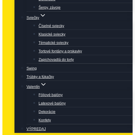
Šerpy, závoje
Sviečky
Číselné sviecky
Klasické sviecky
Tématické sviecky
Tortové fontány a prskavky
Zapichovadlá do torty
Swing
Trúbky a fúkačky
Valentín
Fóliové balóny
Latexové balóny
Dekorácie
Konfety
VÝPREDAJ