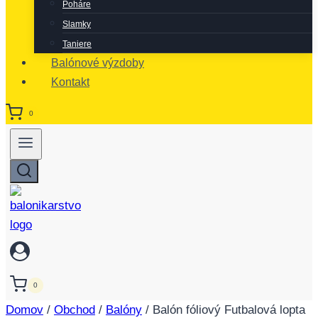
Poháre
Slamky
Taniere
Balónové výzdoby
Kontakt
0
0
Domov
/
Obchod
/
Balóny
/
Balón fóliový Futbalová lopta