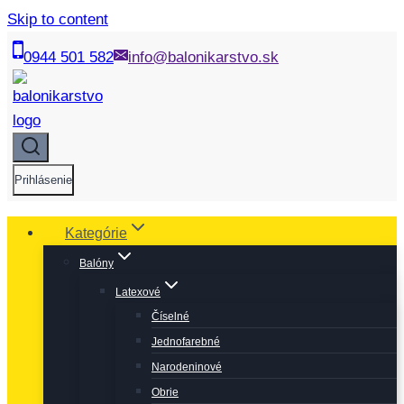
Skip to content
0944 501 582
info@balonikarstvo.sk
Prihlásenie
Kategórie
Balóny
Latexové
Číselné
Jednofarebné
Narodeninové
Obrie