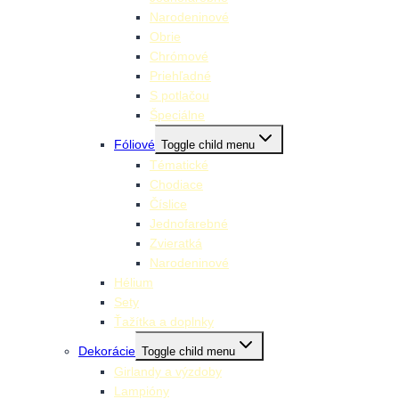
Narodeninové
Obrie
Chrómové
Priehľadné
S potlačou
Špeciálne
Fóliové
Toggle child menu
Tématické
Chodiace
Číslice
Jednofarebné
Zvieratká
Narodeninové
Hélium
Sety
Ťažítka a doplnky
Dekorácie
Toggle child menu
Girlandy a výzdoby
Lampióny