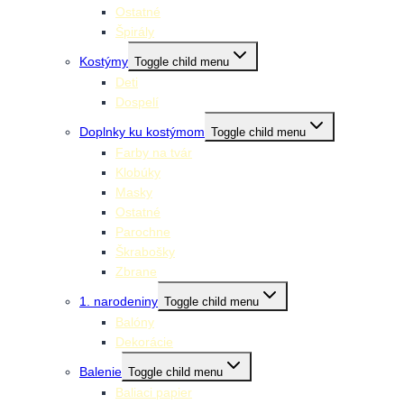
Ostatné
Špirály
Kostýmy
Toggle child menu
Deti
Dospelí
Doplnky ku kostýmom
Toggle child menu
Farby na tvár
Klobúky
Masky
Ostatné
Parochne
Škrabošky
Zbrane
1. narodeniny
Toggle child menu
Balóny
Dekorácie
Balenie
Toggle child menu
Baliaci papier