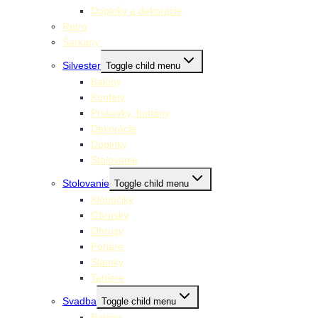
Doplnky a dekorácie
Retro
Šarkany
Silvester
Toggle child menu
Balóny
Konfety
Prskavky, fontány
Dekorácie
Doplnky
Stolovanie
Stolovanie
Toggle child menu
Klobúčiky
Obrúsky
Obrusy
Poháre
Slamky
Taniere
Svadba
Toggle child menu
Balóny