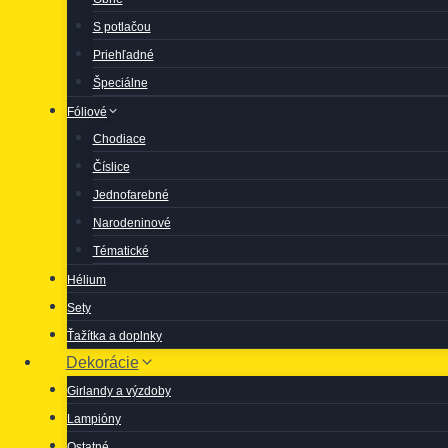
S potlačou
Priehľadné
Špeciálne
Fóliové
Chodiace
Číslice
Jednofarebné
Narodeninové
Tématické
Hélium
Sety
Ťažítka a doplnky
Dekorácie
Girlandy a výzdoby
Lampióny
Ostatné