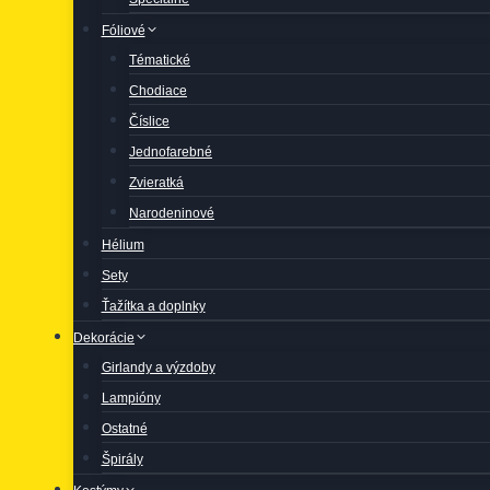
Fóliové
Tématické
Chodiace
Číslice
Jednofarebné
Zvieratká
Narodeninové
Hélium
Sety
Ťažítka a doplnky
Dekorácie
Girlandy a výzdoby
Lampióny
Ostatné
Špirály