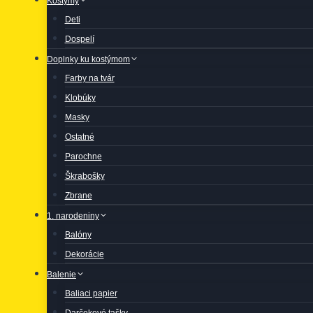
Kostýmy
Deti
Dospelí
Doplnky ku kostýmom
Farby na tvár
Klobúky
Masky
Ostatné
Parochne
Škrabošky
Zbrane
1. narodeniny
Balóny
Dekorácie
Balenie
Baliaci papier
Darčekové tašky