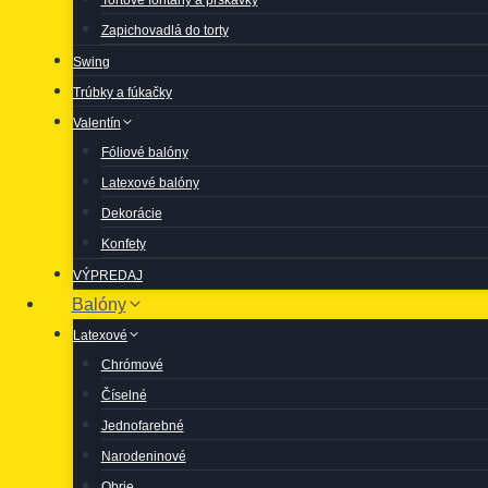
Zapichovadlá do torty
Swing
Trúbky a fúkačky
Valentín
Fóliové balóny
Latexové balóny
Dekorácie
Konfety
VÝPREDAJ
Balóny
Latexové
Chrómové
Číselné
Jednofarebné
Narodeninové
Obrie