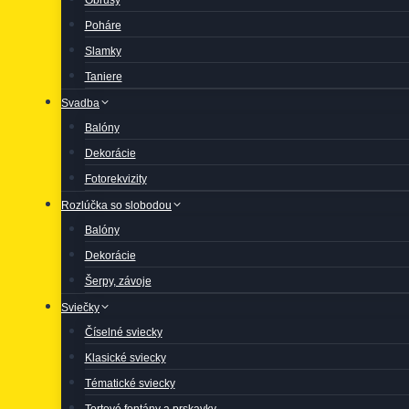
Poháre
Slamky
Taniere
Svadba
Balóny
Dekorácie
Fotorekvizity
Rozlúčka so slobodou
Balóny
Dekorácie
Šerpy, závoje
Sviečky
Číselné sviecky
Klasické sviecky
Tématické sviecky
Tortové fontány a prskavky