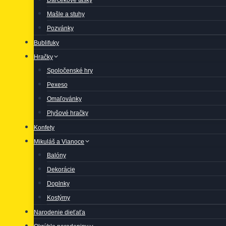
Mašle a stuhy
Pozvánky
Bublifuky
Hračky
Spoločenské hry
Pexeso
Omaľovánky
Plyšové hračky
Konfety
Mikuláš a Vianoce
Balóny
Dekorácie
Doplnky
Kostýmy
Narodenie dieťaťa