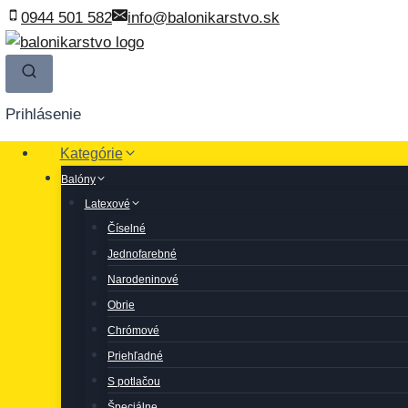
Skip
0944 501 582
info@balonikarstvo.sk
to
content
Prihlásenie
Kategórie
Balóny
Latexové
Číselné
Jednofarebné
Narodeninové
Obrie
Chrómové
Priehľadné
S potlačou
Špeciálne