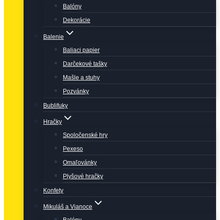
Balóny
Dekorácie
Balenie
Baliaci papier
Darčekové tašky
Mašle a stuhy
Pozvánky
Bublifuky
Hračky
Spoločenské hry
Pexeso
Omaľovánky
Plyšové hračky
Konfety
Mikuláš a Vianoce