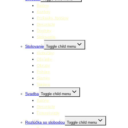
Balóny
Konfety
Prskavky, fontány
Dekorácie
Doplnky
Stolovanie
Stolovanie
Toggle child menu
Klobúčiky
Obrúsky
Obrusy
Poháre
Slamky
Taniere
Svadba
Toggle child menu
Balóny
Dekorácie
Fotorekvizity
Rozlúčka so slobodou
Toggle child menu