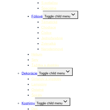
S potlačou
Špeciálne
Fóliové
Toggle child menu
Tématické
Chodiace
Číslice
Jednofarebné
Zvieratká
Narodeninové
Hélium
Sety
Ťažítka a doplnky
Dekorácie
Toggle child menu
Girlandy a výzdoby
Lampióny
Ostatné
Špirály
Kostýmy
Toggle child menu
Deti