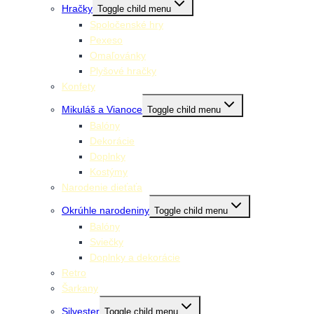
Hračky
Toggle child menu
Spoločenské hry
Pexeso
Omaľovánky
Plyšové hračky
Konfety
Mikuláš a Vianoce
Toggle child menu
Balóny
Dekorácie
Doplnky
Kostýmy
Narodenie dieťaťa
Okrúhle narodeniny
Toggle child menu
Balóny
Sviečky
Doplnky a dekorácie
Retro
Šarkany
Silvester
Toggle child menu