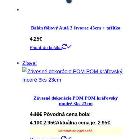
Balón fóliový Autá 3 štvorec 43cm + tažítko
4.25
€
Pridať do košíka
Zľava!
Závesné dekorácie POM POM kráľovský
modré 3ks 23cm
4.10
€
Pôvodná cena bola:
4.10€.
2.95
€
Aktuálna cena je: 2.95€.
Momentálne vypredané.