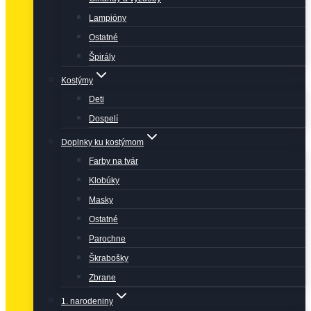
Lampióny
Ostatné
Špirály
Kostýmy
Deti
Dospelí
Doplnky ku kostýmom
Farby na tvár
Klobúky
Masky
Ostatné
Parochne
Škrabošky
Zbrane
1. narodeniny