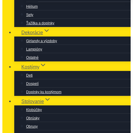
Hélium
Sety
Ťažítka a doplnky
Dekorácie
Girlandy a výzdoby
Lampióny
Ostatné
Kostýmy
Deti
Dospelí
Doplnky ku kostýmom
Stolovanie
Klobúčiky
Obrúsky
Obrusy