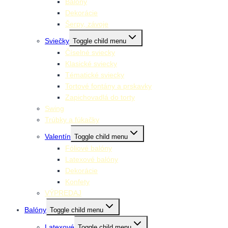
Balóny
Dekorácie
Šerpy, závoje
Sviečky
Toggle child menu
Číselné sviecky
Klasické sviecky
Tématické sviecky
Tortové fontány a prskavky
Zapichovadlá do torty
Swing
Trúbky a fúkačky
Valentín
Toggle child menu
Fóliové balóny
Latexové balóny
Dekorácie
Konfety
VÝPREDAJ
Balóny
Toggle child menu
Latexové
Toggle child menu