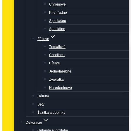
Chrómové
Priehľadné
S potlačou
Špeciálne
Fóliové
Tématické
Chodiace
Číslice
Jednofarebné
Zvieratká
Narodeninové
Hélium
Sety
Ťažítka a doplnky
Dekorácie
Girlandy a výzdoby