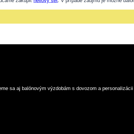
rúčame zakúpiť
héliový set
. V prípade záujmu je možné baló
eme sa aj balónovým výzdobám s dovozom a personalizácii 