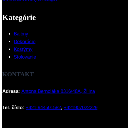
Kategórie
Balóny
Dekorácie
Kostýmy
Stolovanie
KONTAKT
Adresa:
Antona Bernoláka 8316/48A, Žilina
Tel. číslo:
+421 944501582
,
+421907022229