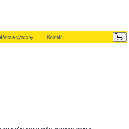
alónové výzdoby
Kontakt
0