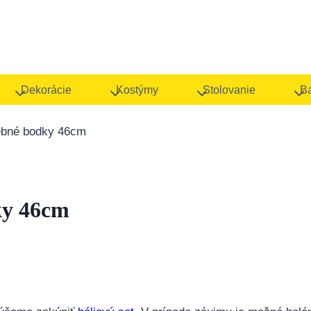
Dekorácie
Kostýmy
Stolovanie
B
rebné bodky 46cm
ky 46cm