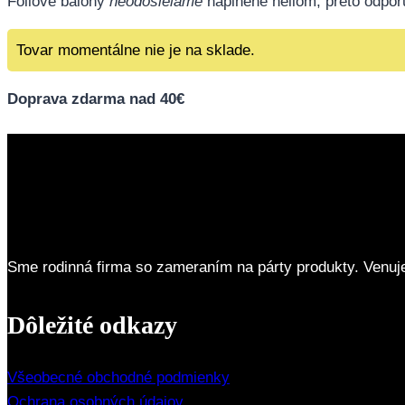
Fóliové balóny
neodosielame
naplnené héliom, preto odpo
Tovar momentálne nie je na sklade.
Doprava zdarma nad 40€
Sme rodinná firma so zameraním na párty produkty. Venuj
Dôležité odkazy
Všeobecné obchodné podmienky
Ochrana osobných údajov