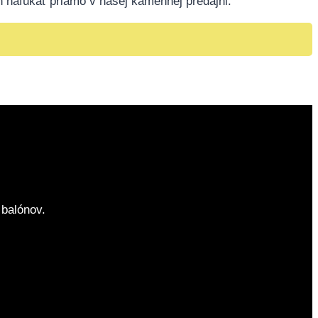
n nafúkať priamo v našej kamennej predajni.
balónov.