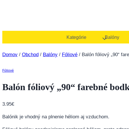
Kategórie
Balóny
Domov
/
Obchod
/
Balóny
/
Fóliové
/
Balón fóliový „90“ fa
Fóliové
Balón fóliový „90“ farebné bod
3.95
€
Balónik je vhodný na plnenie héliom aj vzduchom.