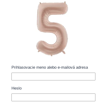
Prihlasovacie meno alebo e-mailová adresa
Balón fóliový „5“ tmavá béžová 72cm
5.75
€
Heslo
Pridať do košíka