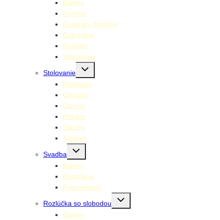
Balóny
Konfety
Prskavky, fontány
Dekorácie
Doplnky
Stolovanie
Toggle
Stolovanie
child
menu
Klobúčiky
Obrúsky
Obrusy
Poháre
Slamky
Taniere
Toggle
Svadba
child
menu
Balóny
Dekorácie
Fotorekvizity
Toggle
Rozlúčka so slobodou
child
menu
Balóny