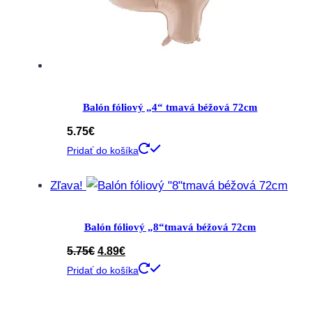
Balón fóliový „4“ tmavá béžová 72cm
5.75
€
Pridať do košíka
Zľava!
Balón fóliový „8“tmavá béžová 72cm
Pôvodná
Aktuálna
5.75
€
4.89
€
cena
cena
Pridať do košíka
bola:
je:
5.75€.
4.89€.