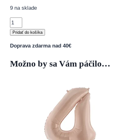
9 na sklade
množstvo
Balón
Pridať do košíka
fóliový
Doprava zdarma nad 40€
"0"
tmavá
Možno by sa Vám páčilo…
béžová
72cm