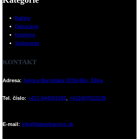
Balóny
Dekorácie
Kostýmy
Stolovanie
KONTAKT
Adresa:
Antona Bernoláka 8316/48A, Žilina
Tel. číslo:
+421 944501582
,
+421907022229
E-mail:
info@balonikarstvo.sk