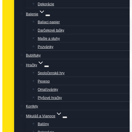
Dekorácie
Balenie
Baliaci papier
Darčekové tašky
Mašle a stuhy
Pozvánky
Bublifuky
Hračky
Spoločenské hry
Pexeso
Omaľovánky
Plyšové hračky
Konfety
Mikuláš a Vianoce
Balóny