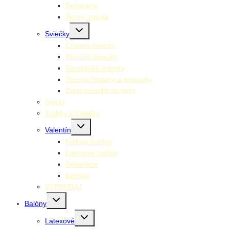
Dekorácie
Šerpy, závoje
Toggle
Sviečky
child
menu
Číselné sviecky
Klasické sviecky
Tématické sviecky
Tortové fontány a prskavky
Zapichovadlá do torty
Swing
Trúbky a fúkačky
Toggle
Valentín
child
menu
Fóliové balóny
Latexové balóny
Dekorácie
Konfety
VÝPREDAJ
Toggle
Balóny
child
menu
Toggle
Latexové
child