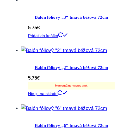
Balón fóliový „3“ tmavá béžová 72cm
5.75
€
Pridať do košíka
Balón fóliový „2“ tmavá béžová 72cm
5.75
€
Momentálne vypredané.
Nie je na sklade
Balón fóliový „6“ tmavá béžová 72cm