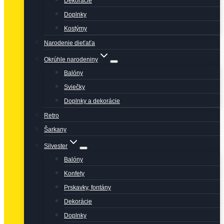
Dekorácie
Doplnky
Kostýmy
Narodenie dieťaťa
Okrúhle narodeniny
Balóny
Sviečky
Doplnky a dekorácie
Retro
Šarkany
Silvester
Balóny
Konfety
Prskavky, fontány
Dekorácie
Doplnky