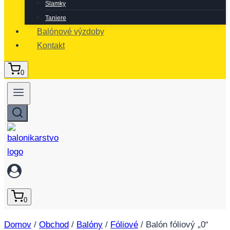
Slamky
Taniere
Balónové výzdoby
Kontakt
0
0
Domov
/
Obchod
/
Balóny
/
Fóliové
/
Balón fóliový „0“