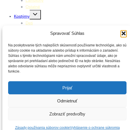
Lampióny
Ostatné
Toggle
Kostýmy
child
menu
Deti
Dospelí
Spravovať Súhlas
Doplnky ku kostýmom
Toggle
Stolovanie
Na poskytovanie tých najlepších skúseností používame technológie, ako sú
child
menu
súbory cookie na ukladanie a/alebo prístup k informáciám o zariadení.
Klobúčiky
Súhlas s týmito technológiami nám umožní spracovávať údaje, ako je
Obrúsky
správanie pri prehliadaní alebo jedinečné ID na tejto stránke. Nesúhlas
Obrusy
alebo odvolanie súhlasu môže nepriaznivo ovplyvniť určité vlastnosti a
Poháre
funkcie.
Slamky
Taniere
Prijať
Balónové výzdoby
Kontakt
Odmietnuť
Zobraziť predvoľby
Hľadať:
Zásady používania súborov cookie
Vyhlásenie o ochrane súkromia