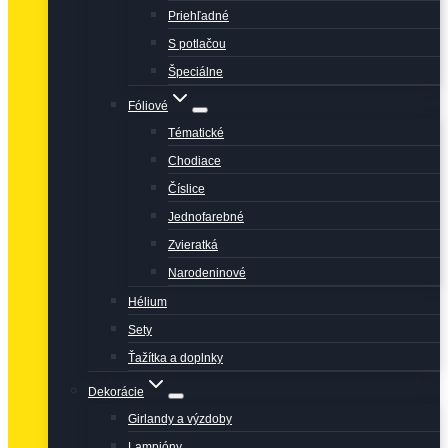
Priehľadné
S potlačou
Špeciálne
Fóliové
Tématické
Chodiace
Číslice
Jednofarebné
Zvieratká
Narodeninové
Hélium
Sety
Ťažítka a doplnky
Dekorácie
Girlandy a výzdoby
Lampióny