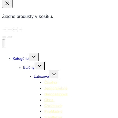
Žiadne produkty v košíku.
Toggle
Kategórie
child
menu
Toggle
Balóny
child
menu
Toggle
Latexové
child
menu
Číselné
Jednofarebné
Narodeninové
Obrie
Chrómové
Priehľadné
S potlačou