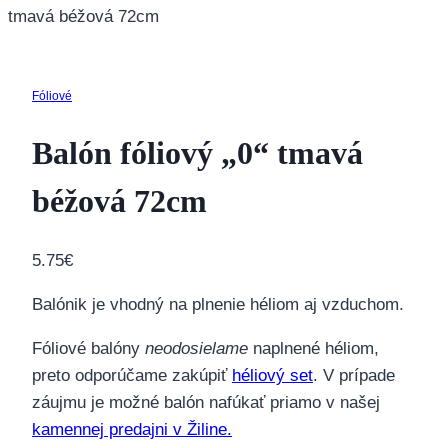
tmavá béžová 72cm
Fóliové
Balón fóliový „0“ tmavá
béžová 72cm
5.75
€
Balónik je vhodný na plnenie héliom aj vzduchom.
Fóliové balóny
neodosielame
naplnené héliom,
preto odporúčame zakúpiť
héliový set
. V prípade
záujmu je možné balón nafúkať priamo v našej
kamennej predajni v Žiline.