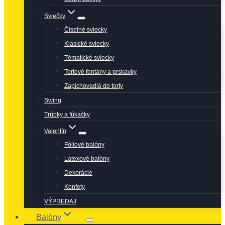
Sviečky
Číselné sviecky
Klasické sviecky
Tématické sviecky
Tortové fontány a prskavky
Zapichovadlá do torty
Swing
Trúbky a fúkačky
Valentín
Fóliové balóny
Latexové balóny
Dekorácie
Konfety
VÝPREDAJ
Balóny