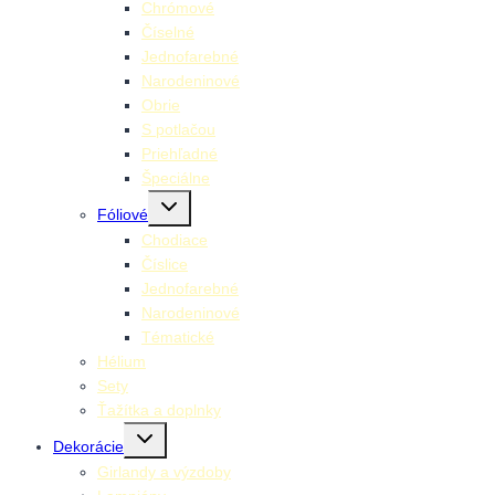
menu
Chrómové
Číselné
Jednofarebné
Narodeninové
Obrie
S potlačou
Priehľadné
Špeciálne
Toggle
Fóliové
child
menu
Chodiace
Číslice
Jednofarebné
Narodeninové
Tématické
Hélium
Sety
Ťažítka a doplnky
Toggle
Dekorácie
child
menu
Girlandy a výzdoby