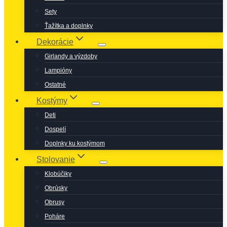
Sety
Ťažítka a doplnky
Dekorácie
Girlandy a výzdoby
Lampióny
Ostatné
Kostýmy
Deti
Dospelí
Doplnky ku kostýmom
Stolovanie
Klobúčiky
Obrúsky
Obrusy
Poháre