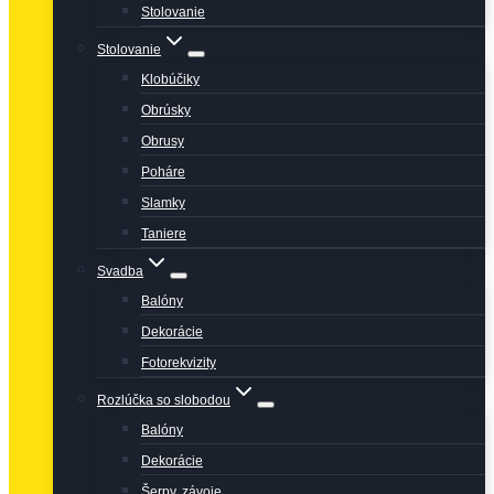
Stolovanie
Stolovanie
Klobúčiky
Obrúsky
Obrusy
Poháre
Slamky
Taniere
Svadba
Balóny
Dekorácie
Fotorekvizity
Rozlúčka so slobodou
Balóny
Dekorácie
Šerpy, závoje