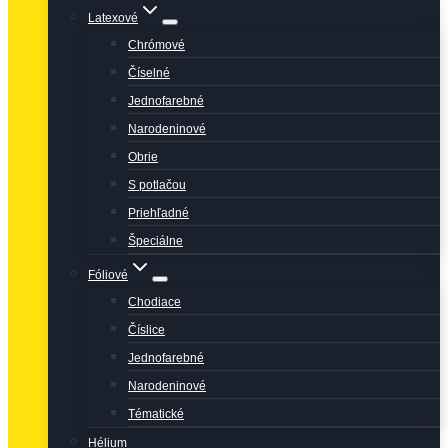
Latexové
Chrómové
Číselné
Jednofarebné
Narodeninové
Obrie
S potlačou
Priehľadné
Špeciálne
Fóliové
Chodiace
Číslice
Jednofarebné
Narodeninové
Tématické
Hélium