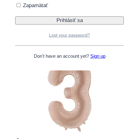
Zapamätať
Balón fóliový „“1″“ tmavá béžová 72cm
5.75
€
Lost your password?
Pridať do košíka
Don't have an account yet?
Sign up